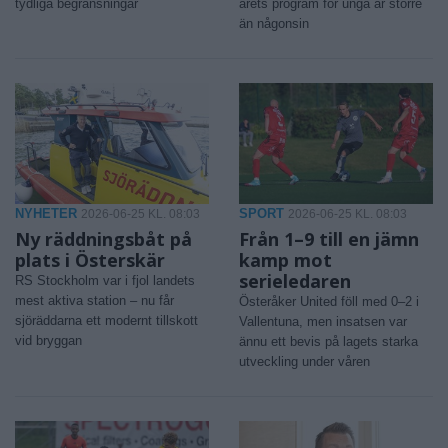
tydliga begränsningar
årets program för unga är större
än någonsin
NYHETER
SPORT
2026-06-25 KL. 08:03
2026-06-25 KL. 08:03
Ny räddningsbåt på
Från 1–9 till en jämn
plats i Österskär
kamp mot
serieledaren
RS Stockholm var i fjol landets
mest aktiva station – nu får
Österåker United föll med 0–2 i
sjöräddarna ett modernt tillskott
Vallentuna, men insatsen var
vid bryggan
ännu ett bevis på lagets starka
utveckling under våren