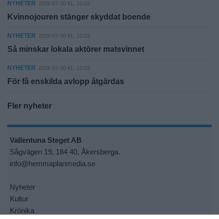
NYHETER
2026-07-30 KL. 12:03
Kvinnojouren stänger skyddat boende
NYHETER
2026-07-30 KL. 12:03
Så minskar lokala aktörer matsvinnet
NYHETER
2026-07-30 KL. 12:03
För få enskilda avlopp åtgärdas
Fler nyheter
Vallentuna Steget AB
Sågvägen 19, 184 40, Åkersberga.
info@hemmaplanmedia.se
Nyheter
Kultur
Krönika