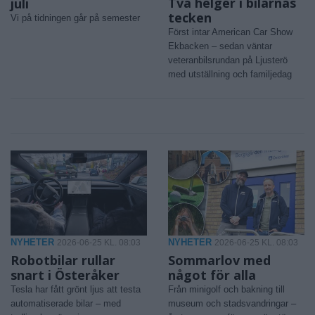
Två helger i bilarnas
juli
tecken
Vi på tidningen går på semester
Först intar American Car Show
Ekbacken – sedan väntar
veteranbilsrundan på Ljusterö
med utställning och familjedag
NYHETER
NYHETER
2026-06-25 KL. 08:03
2026-06-25 KL. 08:03
Robotbilar rullar
Sommarlov med
snart i Österåker
något för alla
Tesla har fått grönt ljus att testa
Från minigolf och bakning till
automatiserade bilar – med
museum och stadsvandringar –