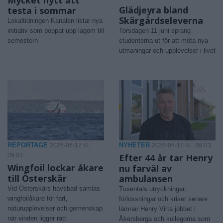
Glädjeyra bland
testa i sommar
Skärgårdseleverna
Lokaltidningen Kanalen listar nya
initiativ som poppat upp lagom till
Torsdagen 11 juni sprang
semestern
studenterna ut för att möta nya
utmaningar och upplevelser i livet
REPORTAGE
NYHETER
2026-06-17 KL.
2026-06-17 KL. 09:03
09:03
Efter 44 år tar Henry
Wingfoil lockar åkare
nu farväl av
till Österskär
ambulansen
Vid Österskärs havsbad samlas
Tusentals utryckningar,
wingfoilåkare för fart,
förlossningar och kriser senare
naturupplevelser och gemenskap
lämnar Henry Virta jobbet i
när vinden ligger rätt
Åkersberga och kollegorna som