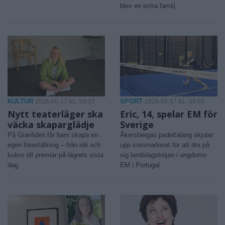
blev en extra familj
KULTUR
SPORT
2026-06-17 KL. 09:03
2026-06-17 KL. 09:03
Nytt teaterläger ska
Eric, 14, spelar EM för
väcka skaparglädje
Sverige
På Granliden får barn skapa en
Åkersbergas padeltalang skjuter
egen föreställning – från idé och
upp sommarlovet för att dra på
kuliss till premiär på lägrets sista
sig landslagströjan i ungdoms-
dag
EM i Portugal