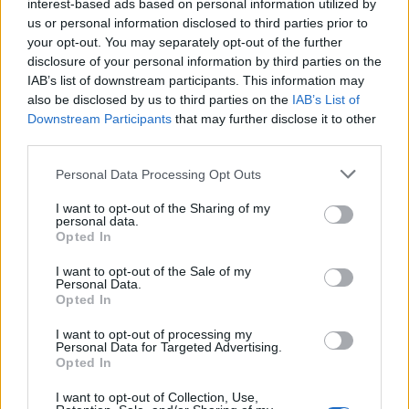
Sveriges snabbaste
för Alice och Ove
interest-based ads based on personal information utilized by
hundar gjorde upp i
us or personal information disclosed to third parties prior to
Skånstaryttaren såg lärdomarna
Åkersberga
your opt-out. You may separately opt-out of the further
som den stora vinsten efter
disclosure of your personal information by third parties on the
debuten på mästerskapsnivå
SM i hundkapplöpning ägde rum
IAB’s list of downstream participants. This information may
på Åkers Kanal Greyhound Park
also be disclosed by us to third parties on the
IAB’s List of
med hundra tävlande hundar
Downstream Participants
that may further disclose it to other
third parties.
Personal Data Processing Opt Outs
I want to opt-out of the Sharing of my
personal data.
Opted In
I want to opt-out of the Sale of my
SPORT
KULTUR
2026-07-30 KL. 12:03
2026-07-30 KL. 12:03
Personal Data.
United vill fortsätta
”Svärtan” blir något
Opted In
klättra – trots
extra för den som
spelartapp
känner igen sig
I want to opt-out of processing my
Personal Data for Targeted Advertising.
Efter en stark avslutning på
Opted In
vårsäsongen lämnade Österåker
United det akuta bottenträsket
I want to opt-out of Collection, Use,