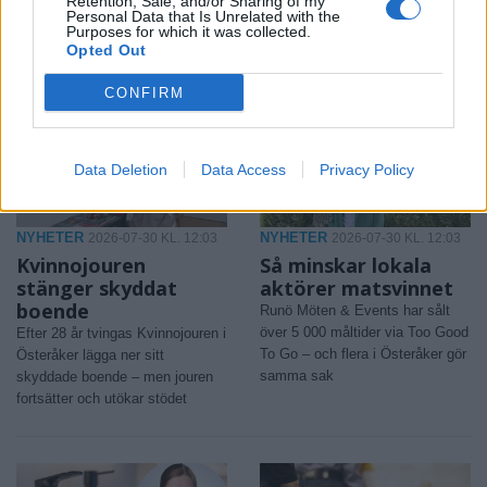
Retention, Sale, and/or Sharing of my
Personal Data that Is Unrelated with the
Purposes for which it was collected.
Opted Out
CONFIRM
Data Deletion
Data Access
Privacy Policy
NYHETER
NYHETER
2026-07-30 KL. 12:03
2026-07-30 KL. 12:03
Kvinnojouren
Så minskar lokala
stänger skyddat
aktörer matsvinnet
boende
Runö Möten & Events har sålt
över 5 000 måltider via Too Good
Efter 28 år tvingas Kvinnojouren i
To Go – och flera i Österåker gör
Österåker lägga ner sitt
samma sak
skyddade boende – men jouren
fortsätter och utökar stödet