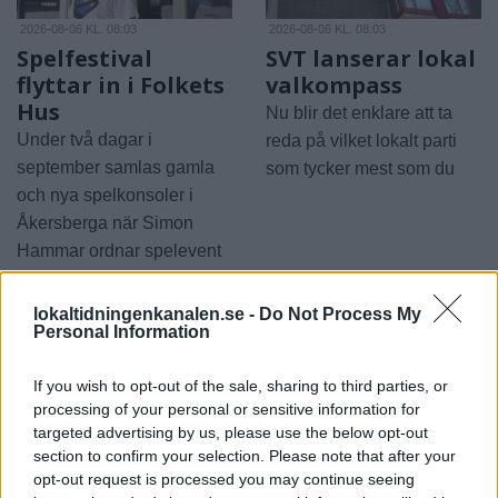
2026-08-06 KL. 08:03
2026-08-06 KL. 08:03
Spelfestival
SVT lanserar lokal
flyttar in i Folkets
valkompass
Hus
Nu blir det enklare att ta
Under två dagar i
reda på vilket lokalt parti
september samlas gamla
som tycker mest som du
och nya spelkonsoler i
Åkersberga när Simon
Hammar ordnar spelevent
lokaltidningenkanalen.se -
Do Not Process My
Personal Information
If you wish to opt-out of the sale, sharing to third parties, or
processing of your personal or sensitive information for
targeted advertising by us, please use the below opt-out
REPORTAGE
SPORT
section to confirm your selection. Please note that after your
2026-07-30 KL.
2026-07-30 KL. 12:03
12:05
EM gav erfarenhet
opt-out request is processed you may continue seeing