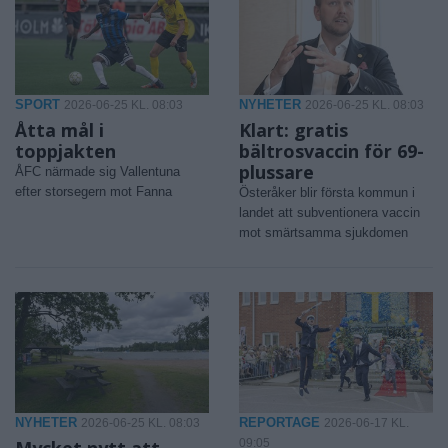
SPORT
NYHETER
2026-06-25 KL. 08:03
2026-06-25 KL. 08:03
Åtta mål i
Klart: gratis
toppjakten
bältrosvaccin för 69-
plussare
ÅFC närmade sig Vallentuna
efter storsegern mot Fanna
Österåker blir första kommun i
landet att subventionera vaccin
mot smärtsamma sjukdomen
NYHETER
REPORTAGE
2026-06-25 KL. 08:03
2026-06-17 KL.
Mycket nytt att
09:05