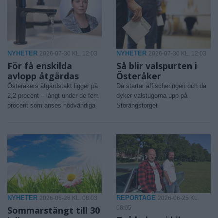
NYHETER
NYHETER
2026-07-30 KL. 12:03
2026-07-30 KL. 12:03
För få enskilda
Så blir valspurten i
avlopp åtgärdas
Österåker
Österåkers åtgärdstakt ligger på
Då startar affischeringen och då
2,2 procent – långt under de fem
dyker valstugorna upp på
procent som anses nödvändiga
Storängstorget
NYHETER
REPORTAGE
2026-06-26 KL. 08:03
2026-06-25 KL.
Sommarstängt till 30
08:05