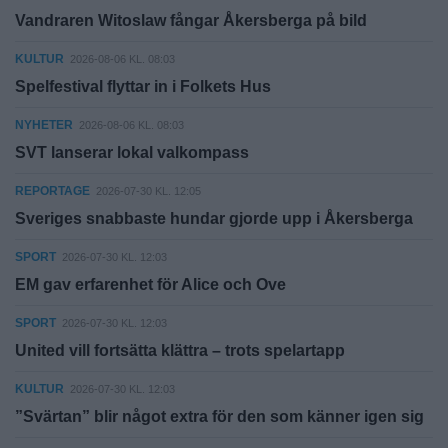
Vandraren Witoslaw fångar Åkersberga på bild
KULTUR
2026-08-06 KL. 08:03
Spelfestival flyttar in i Folkets Hus
NYHETER
2026-08-06 KL. 08:03
SVT lanserar lokal valkompass
REPORTAGE
2026-07-30 KL. 12:05
Sveriges snabbaste hundar gjorde upp i Åkersberga
SPORT
2026-07-30 KL. 12:03
EM gav erfarenhet för Alice och Ove
SPORT
2026-07-30 KL. 12:03
United vill fortsätta klättra – trots spelartapp
KULTUR
2026-07-30 KL. 12:03
”Svärtan” blir något extra för den som känner igen sig