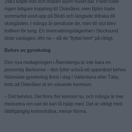
1983 köpte hon och maken Björn huset där. Paret hade
ingen tidigare koppling till Österåker, men Björn hade
sommartid vuxit upp på Blidö och längtade tillbaka till
skärgården. I många år pendlade de, men till slut blev
trafiken för tung. En övernattningslägenhet i Stocksund
löste vardagen, tills nu – då de ”flyttat hem” på riktigt.
Behov av gynekolog
Den nya mottagningen i Åkersberga är inte bara en
personlig återkomst – den fyller också ett uppenbart behov.
Närmaste gynekolog finns i dag i Vallentuna eller Täby,
trots att Österåker är en växande kommun.
– Det behövs. Det finns fler kvinnor nu, och många är mer
medvetna om vad de kan få hjälp med. Det är viktigt med
lättillgänglig kvinnohälsa, menar Ninna.