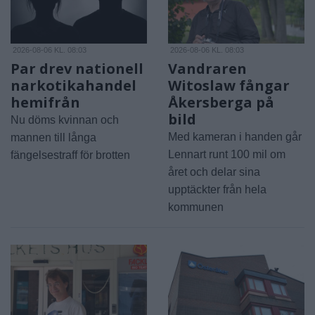
2026-08-06 KL. 08:03
2026-08-06 KL. 08:03
Par drev nationell
Vandraren
narkotikahandel
Witoslaw fångar
hemifrån
Åkersberga på
bild
Nu döms kvinnan och
Med kameran i handen går
mannen till långa
Lennart runt 100 mil om
fängelsestraff för brotten
året och delar sina
upptäckter från hela
kommunen