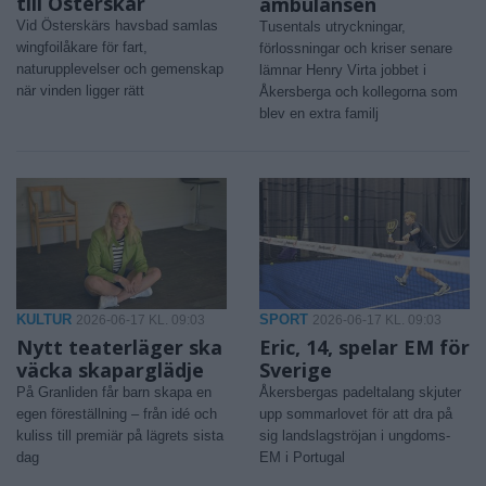
till Österskär
ambulansen
Vid Österskärs havsbad samlas
Tusentals utryckningar,
wingfoilåkare för fart,
förlossningar och kriser senare
naturupplevelser och gemenskap
lämnar Henry Virta jobbet i
när vinden ligger rätt
Åkersberga och kollegorna som
blev en extra familj
KULTUR
SPORT
2026-06-17 KL. 09:03
2026-06-17 KL. 09:03
Nytt teaterläger ska
Eric, 14, spelar EM för
väcka skaparglädje
Sverige
På Granliden får barn skapa en
Åkersbergas padeltalang skjuter
egen föreställning – från idé och
upp sommarlovet för att dra på
kuliss till premiär på lägrets sista
sig landslagströjan i ungdoms-
dag
EM i Portugal