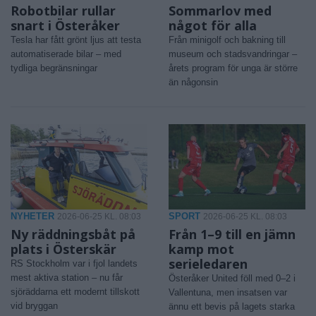
Robotbilar rullar
Sommarlov med
snart i Österåker
något för alla
Tesla har fått grönt ljus att testa
Från minigolf och bakning till
automatiserade bilar – med
museum och stadsvandringar –
tydliga begränsningar
årets program för unga är större
än någonsin
NYHETER
SPORT
2026-06-25 KL. 08:03
2026-06-25 KL. 08:03
Ny räddningsbåt på
Från 1–9 till en jämn
plats i Österskär
kamp mot
serieledaren
RS Stockholm var i fjol landets
mest aktiva station – nu får
Österåker United föll med 0–2 i
sjöräddarna ett modernt tillskott
Vallentuna, men insatsen var
vid bryggan
ännu ett bevis på lagets starka