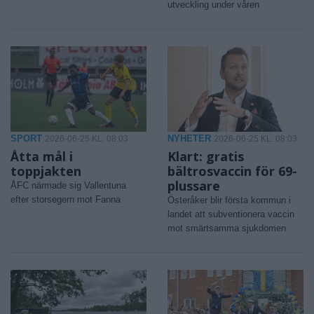
utveckling under våren
SPORT
NYHETER
2026-06-25 KL. 08:03
2026-06-25 KL. 08:03
Åtta mål i
Klart: gratis
toppjakten
bältrosvaccin för 69-
plussare
ÅFC närmade sig Vallentuna
efter storsegern mot Fanna
Österåker blir första kommun i
landet att subventionera vaccin
mot smärtsamma sjukdomen