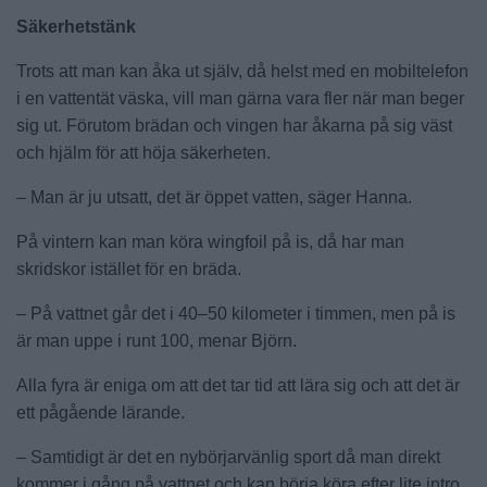
Säkerhetstänk
Trots att man kan åka ut själv, då helst med en mobiltelefon
i en vattentät väska, vill man gärna vara fler när man beger
sig ut. Förutom brädan och vingen har åkarna på sig väst
och hjälm för att höja säkerheten.
– Man är ju utsatt, det är öppet vatten, säger Hanna.
På vintern kan man köra wingfoil på is, då har man
skridskor istället för en bräda.
– På vattnet går det i 40–50 kilometer i timmen, men på is
är man uppe i runt 100, menar Björn.
Alla fyra är eniga om att det tar tid att lära sig och att det är
ett pågående lärande.
– Samtidigt är det en nybörjarvänlig sport då man direkt
kommer i gång på vattnet och kan börja köra efter lite intro,