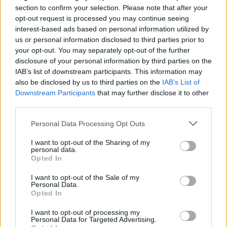
section to confirm your selection. Please note that after your
opt-out request is processed you may continue seeing
interest-based ads based on personal information utilized by
us or personal information disclosed to third parties prior to
your opt-out. You may separately opt-out of the further
disclosure of your personal information by third parties on the
IAB’s list of downstream participants. This information may
also be disclosed by us to third parties on the
IAB’s List of
Downstream Participants
that may further disclose it to other
third parties.
SPORT
2026-08-06 KL. 08:05
Personal Data Processing Opt Outs
Malin siktar mot
I want to opt-out of the Sharing of my
personal data.
världstoppen igen
Opted In
I want to opt-out of the Sale of my
Skador satte stopp för fjolårssäsongen. Nu hoppas Malin
Personal Data.
Opted In
Dahlbäck att formen räcker till medaljkamp under OCR-VM
i Irland
I want to opt-out of processing my
Personal Data for Targeted Advertising.