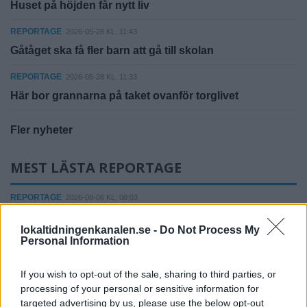
Huset på höjden får nytt liv
REPORTAGE
2026-05-28 KL. 11:43
Gåtåget ska få fler barn att gå till skolan
REPORTAGE
2026-05-28 KL. 11:33
Här bor grannarna på taket ovanför torglivet
Fler nyheter
MEST LÄSTA REPORTAGE
REPORTAGE
2026-08-06 KL. 08:03
Vandraren Witoslaw fångar Åkersberga på bild
lokaltidningenkanalen.se -
Do Not Process My
Personal Information
Fler nyheter
If you wish to opt-out of the sale, sharing to third parties, or
processing of your personal or sensitive information for
targeted advertising by us, please use the below opt-out