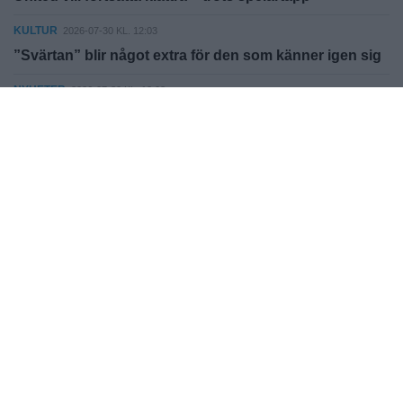
KULTUR
2026-07-30 KL. 12:03
”Svärtan” blir något extra för den som känner igen sig
NYHETER
2026-07-30 KL. 12:03
Kvinnojouren stänger skyddat boende
NYHETER
2026-07-30 KL. 12:03
Så minskar lokala aktörer matsvinnet
NYHETER
2026-07-30 KL. 12:03
För få enskilda avlopp åtgärdas
Fler nyheter
Vallentuna Steget AB
Sågvägen 19, 184 40, Åkersberga.
info@hemmaplanmedia.se