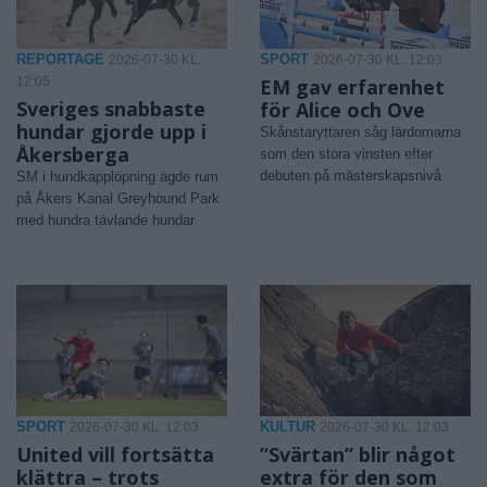
REPORTAGE
SPORT
2026-07-30 KL.
2026-07-30 KL. 12:03
12:05
EM gav erfarenhet
Sveriges snabbaste
för Alice och Ove
hundar gjorde upp i
Skånstaryttaren såg lärdomarna
Åkersberga
som den stora vinsten efter
debuten på mästerskapsnivå
SM i hundkapplöpning ägde rum
på Åkers Kanal Greyhound Park
med hundra tävlande hundar
SPORT
KULTUR
2026-07-30 KL. 12:03
2026-07-30 KL. 12:03
United vill fortsätta
”Svärtan” blir något
klättra – trots
extra för den som