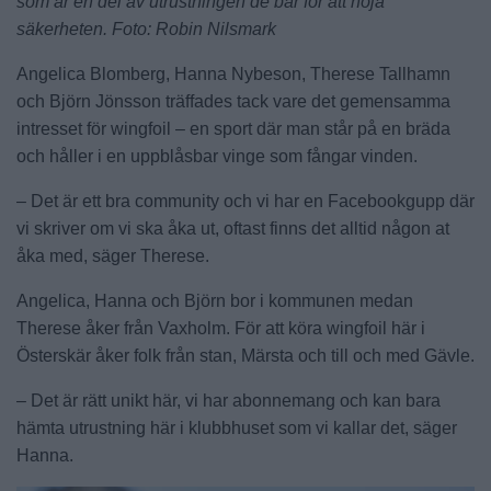
som är en del av utrustningen de bär för att höja
säkerheten. Foto: Robin Nilsmark
Angelica Blomberg, Hanna Nybeson, Therese Tallhamn
och Björn Jönsson träffades tack vare det gemensamma
intresset för wingfoil – en sport där man står på en bräda
och håller i en uppblåsbar vinge som fångar vinden.
– Det är ett bra community och vi har en Facebookgupp där
vi skriver om vi ska åka ut, oftast finns det alltid någon at
åka med, säger Therese.
Angelica, Hanna och Björn bor i kommunen medan
Therese åker från Vaxholm. För att köra wingfoil här i
Österskär åker folk från stan, Märsta och till och med Gävle.
– Det är rätt unikt här, vi har abonnemang och kan bara
hämta utrustning här i klubbhuset som vi kallar det, säger
Hanna.