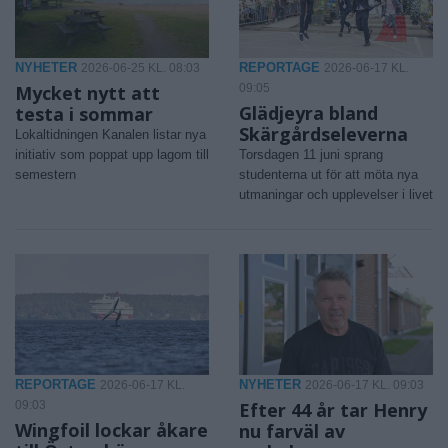
NYHETER
REPORTAGE
2026-06-25 KL. 08:03
2026-06-17 KL.
Mycket nytt att
09:05
Glädjeyra bland
testa i sommar
Skärgårdseleverna
Lokaltidningen Kanalen listar nya
initiativ som poppat upp lagom till
Torsdagen 11 juni sprang
semestern
studenterna ut för att möta nya
utmaningar och upplevelser i livet
REPORTAGE
NYHETER
2026-06-17 KL.
2026-06-17 KL. 09:03
09:03
Efter 44 år tar Henry
Wingfoil lockar åkare
nu farväl av