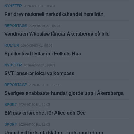
NYHETER
2026-08-06 KL. 08:03
Par drev nationell narkotikahandel hemifrån
REPORTAGE
2026-08-06 KL. 08:03
Vandraren Witoslaw fångar Åkersberga på bild
KULTUR
2026-08-06 KL. 08:03
Spelfestival flyttar in i Folkets Hus
NYHETER
2026-08-06 KL. 08:03
SVT lanserar lokal valkompass
REPORTAGE
2026-07-30 KL. 12:05
Sveriges snabbaste hundar gjorde upp i Åkersberga
SPORT
2026-07-30 KL. 12:03
EM gav erfarenhet för Alice och Ove
SPORT
2026-07-30 KL. 12:03
United vill fortsätta klättra – trots spelartapp