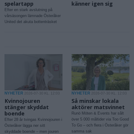
spelartapp
känner igen sig
Efter en stark avslutning på
vårsäsongen lämnade Österåker
United det akuta bottenträsket
NYHETER
NYHETER
2026-07-30 KL. 12:03
2026-07-30 KL. 12:03
Kvinnojouren
Så minskar lokala
stänger skyddat
aktörer matsvinnet
boende
Runö Möten & Events har sålt
över 5 000 måltider via Too Good
Efter 28 år tvingas Kvinnojouren i
To Go – och flera i Österåker gör
Österåker lägga ner sitt
samma sak
skyddade boende – men jouren