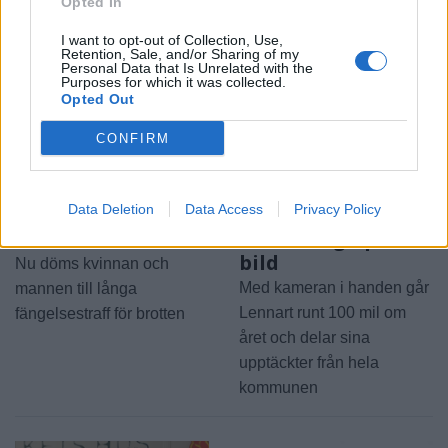
Opted In
I want to opt-out of Collection, Use,
Retention, Sale, and/or Sharing of my
Personal Data that Is Unrelated with the
Purposes for which it was collected.
Opted Out
CONFIRM
2026-08-06 KL. 08:03
2026-08-06 KL. 08:03
Par drev nationell
Vandraren
Data Deletion
Data Access
Privacy Policy
narkotikahandel
Witoslaw fångar
hemifrån
Åkersberga på
bild
Nu döms kvinnan och
Med kameran i handen går
mannen till långa
Lennart runt 100 mil om
fängelsestraff för brotten
året och delar sina
upptäckter från hela
kommunen