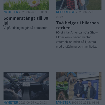
NYHETER
REPORTAGE
2026-06-26 KL. 08:03
2026-06-25 KL.
Sommarstängt till 30
08:05
Två helger i bilarnas
juli
tecken
Vi på tidningen går på semester
Först intar American Car Show
Ekbacken – sedan väntar
veteranbilsrundan på Ljusterö
med utställning och familjedag
NYHETER
NYHETER
2026-06-25 KL. 08:03
2026-06-25 KL. 08:03