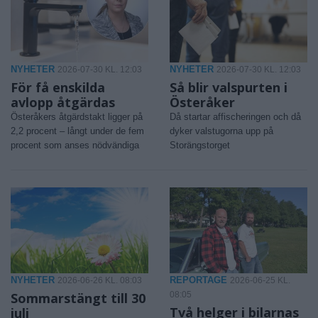
NYHETER
NYHETER
2026-07-30 KL. 12:03
2026-07-30 KL. 12:03
För få enskilda
Så blir valspurten i
avlopp åtgärdas
Österåker
Österåkers åtgärdstakt ligger på
Då startar affischeringen och då
2,2 procent – långt under de fem
dyker valstugorna upp på
procent som anses nödvändiga
Storängstorget
NYHETER
REPORTAGE
2026-06-26 KL. 08:03
2026-06-25 KL.
Sommarstängt till 30
08:05
Två helger i bilarnas
juli