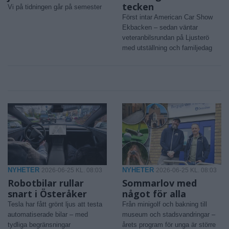
tecken
Vi på tidningen går på semester
Först intar American Car Show
Ekbacken – sedan väntar
veteranbilsrundan på Ljusterö
med utställning och familjedag
NYHETER
NYHETER
2026-06-25 KL. 08:03
2026-06-25 KL. 08:03
Robotbilar rullar
Sommarlov med
snart i Österåker
något för alla
Tesla har fått grönt ljus att testa
Från minigolf och bakning till
automatiserade bilar – med
museum och stadsvandringar –
tydliga begränsningar
årets program för unga är större