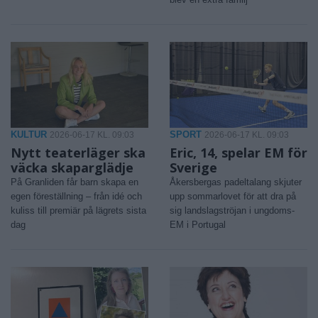
KULTUR
SPORT
2026-06-17 KL. 09:03
2026-06-17 KL. 09:03
Nytt teaterläger ska
Eric, 14, spelar EM för
väcka skaparglädje
Sverige
På Granliden får barn skapa en
Åkersbergas padeltalang skjuter
egen föreställning – från idé och
upp sommarlovet för att dra på
kuliss till premiär på lägrets sista
sig landslagströjan i ungdoms-
dag
EM i Portugal