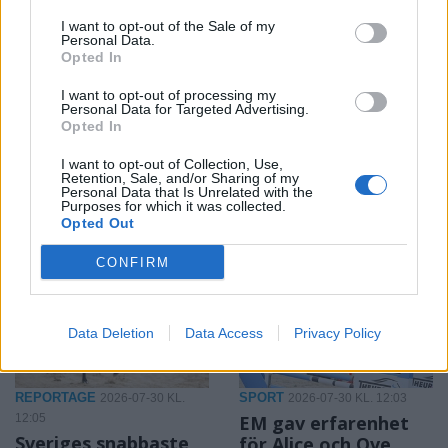
2026-08-06 KL. 08:03
2026-08-06 KL. 08:03
I want to opt-out of the Sale of my
Spelfestival
SVT lanserar lokal
Personal Data.
Opted In
flyttar in i Folkets
valkompass
Hus
Nu blir det enklare att ta
I want to opt-out of processing my
Personal Data for Targeted Advertising.
Under två dagar i
reda på vilket lokalt parti
Opted In
september samlas gamla
som tycker mest som du
och nya spelkonsoler i
I want to opt-out of Collection, Use,
Retention, Sale, and/or Sharing of my
Åkersberga när Simon
Personal Data that Is Unrelated with the
Purposes for which it was collected.
Hammar ordnar spelevent
Opted Out
CONFIRM
Data Deletion
Data Access
Privacy Policy
REPORTAGE
SPORT
2026-07-30 KL.
2026-07-30 KL. 12:03
12:05
EM gav erfarenhet
Sveriges snabbaste
för Alice och Ove