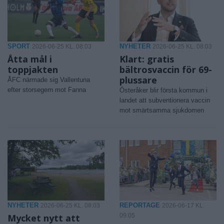
SPORT
NYHETER
2026-06-25 KL. 08:03
2026-06-25 KL. 08:03
Åtta mål i
Klart: gratis
toppjakten
bältrosvaccin för 69-
plussare
ÅFC närmade sig Vallentuna
efter storsegern mot Fanna
Österåker blir första kommun i
landet att subventionera vaccin
mot smärtsamma sjukdomen
NYHETER
REPORTAGE
2026-06-25 KL. 08:03
2026-06-17 KL.
Mycket nytt att
09:05