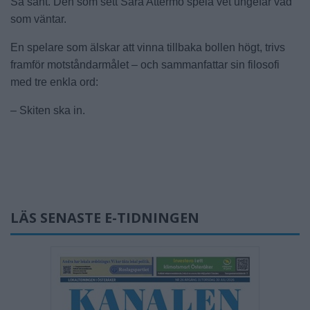
Så sant. Den som sett Sara Attermo spela vet ungefär vad
som väntar.
En spelare som älskar att vinna tillbaka bollen högt, trivs
framför motståndarmålet – och sammanfattar sin filosofi
med tre enkla ord:
– Skiten ska in.
LÄS SENASTE E-TIDNINGEN