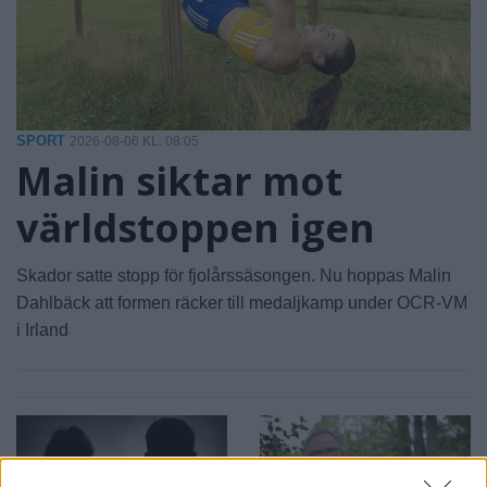
SPORT
2026-08-06 KL. 08:05
Malin siktar mot
världstoppen igen
Skador satte stopp för fjolårssäsongen. Nu hoppas Malin
Dahlbäck att formen räcker till medaljkamp under OCR-VM
i Irland