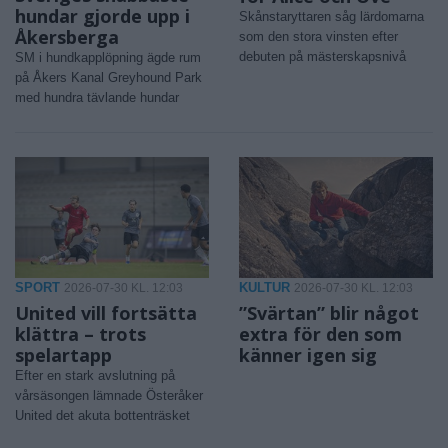
hundar gjorde upp i
Skånstaryttaren såg lärdomarna
Åkersberga
som den stora vinsten efter
debuten på mästerskapsnivå
SM i hundkapplöpning ägde rum
på Åkers Kanal Greyhound Park
med hundra tävlande hundar
SPORT
KULTUR
2026-07-30 KL. 12:03
2026-07-30 KL. 12:03
United vill fortsätta
”Svärtan” blir något
klättra – trots
extra för den som
spelartapp
känner igen sig
Efter en stark avslutning på
vårsäsongen lämnade Österåker
United det akuta bottenträsket