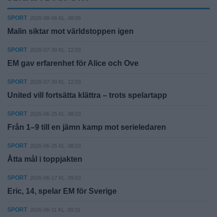
SPORT
2026-08-06 KL. 08:05
Malin siktar mot världstoppen igen
SPORT
2026-07-30 KL. 12:03
EM gav erfarenhet för Alice och Ove
SPORT
2026-07-30 KL. 12:03
United vill fortsätta klättra – trots spelartapp
SPORT
2026-06-25 KL. 08:03
Från 1–9 till en jämn kamp mot serieledaren
SPORT
2026-06-25 KL. 08:03
Åtta mål i toppjakten
SPORT
2026-06-17 KL. 09:03
Eric, 14, spelar EM för Sverige
SPORT
2026-06-11 KL. 09:31