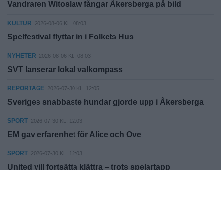
Vandraren Witoslaw fångar Åkersberga på bild
KULTUR
2026-08-06 KL. 08:03
Spelfestival flyttar in i Folkets Hus
NYHETER
2026-08-06 KL. 08:03
SVT lanserar lokal valkompass
REPORTAGE
2026-07-30 KL. 12:05
Sveriges snabbaste hundar gjorde upp i Åkersberga
SPORT
2026-07-30 KL. 12:03
EM gav erfarenhet för Alice och Ove
SPORT
2026-07-30 KL. 12:03
United vill fortsätta klättra – trots spelartapp
KULTUR
2026-07-30 KL. 12:03
”Svärtan” blir något extra för den som känner igen sig
NYHETER
2026-07-30 KL. 12:03