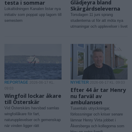
Glädjeyra bland
testa i sommar
Skärgårdseleverna
Lokaltidningen Kanalen listar nya
initiativ som poppat upp lagom till
Torsdagen 11 juni sprang
semestern
studenterna ut för att möta nya
utmaningar och upplevelser i livet
REPORTAGE
NYHETER
2026-06-17 KL.
2026-06-17 KL. 09:03
09:03
Efter 44 år tar Henry
Wingfoil lockar åkare
nu farväl av
till Österskär
ambulansen
Vid Österskärs havsbad samlas
Tusentals utryckningar,
wingfoilåkare för fart,
förlossningar och kriser senare
naturupplevelser och gemenskap
lämnar Henry Virta jobbet i
när vinden ligger rätt
Åkersberga och kollegorna som
blev en extra familj