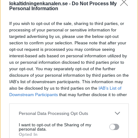
lokaltidningenkanalen.se -
Do Not Process My
Personal Information
2026-08-06 KL. 08:03
2026-08-06 KL. 08:03
If you wish to opt-out of the sale, sharing to third parties, or
Par drev nationell
Vandraren
processing of your personal or sensitive information for
narkotikahandel
Witoslaw fångar
targeted advertising by us, please use the below opt-out
hemifrån
Åkersberga på
section to confirm your selection. Please note that after your
bild
Nu döms kvinnan och
opt-out request is processed you may continue seeing
interest-based ads based on personal information utilized by
Med kameran i handen går
mannen till långa
us or personal information disclosed to third parties prior to
Lennart runt 100 mil om
fängelsestraff för brotten
your opt-out. You may separately opt-out of the further
året och delar sina
disclosure of your personal information by third parties on the
upptäckter från hela
IAB’s list of downstream participants. This information may
kommunen
also be disclosed by us to third parties on the
IAB’s List of
Downstream Participants
that may further disclose it to other
third parties.
Personal Data Processing Opt Outs
I want to opt-out of the Sharing of my
personal data.
Opted In