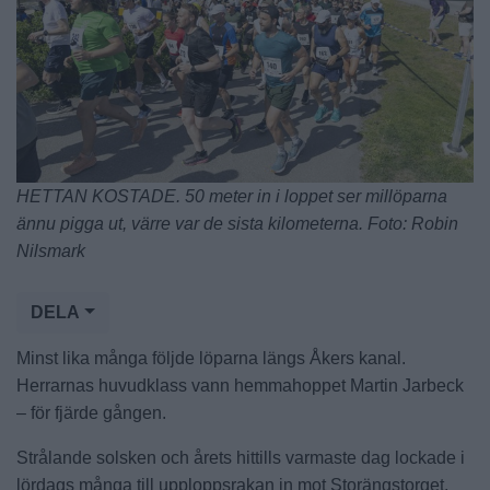
HETTAN KOSTADE. 50 meter in i loppet ser millöparna
ännu pigga ut, värre var de sista kilometerna. Foto: Robin
Nilsmark
DELA
Minst lika många följde löparna längs Åkers kanal.
Herrarnas huvudklass vann hemmahoppet Martin Jarbeck
– för fjärde gången.
Strålande solsken och årets hittills varmaste dag lockade i
lördags många till upploppsrakan in mot Storängstorget,