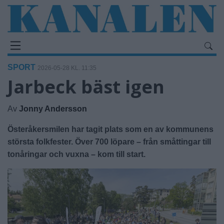
SPORT
2026-05-28 KL. 11:35
Jarbeck bäst igen
Av
Jonny Andersson
Österåkersmilen har tagit plats som en av kommunens
största folkfester. Över 700 löpare – från småttingar till
tonåringar och vuxna – kom till start.