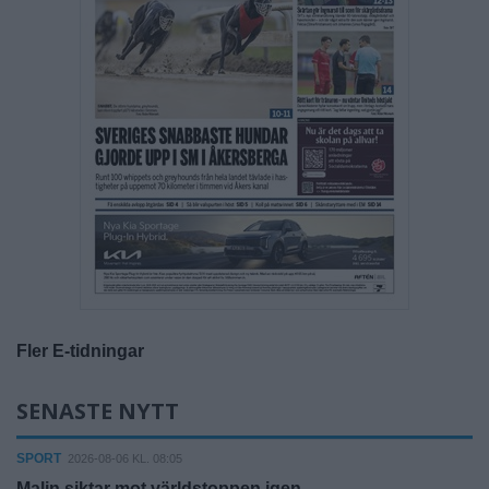
Fler E-tidningar
SENASTE NYTT
SPORT
2026-08-06 KL. 08:05
Malin siktar mot världstoppen igen