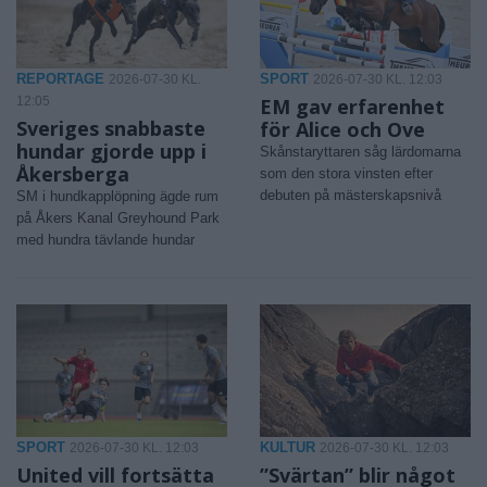
REPORTAGE
SPORT
2026-07-30 KL.
2026-07-30 KL. 12:03
12:05
EM gav erfarenhet
Sveriges snabbaste
för Alice och Ove
hundar gjorde upp i
Skånstaryttaren såg lärdomarna
Åkersberga
som den stora vinsten efter
debuten på mästerskapsnivå
SM i hundkapplöpning ägde rum
på Åkers Kanal Greyhound Park
med hundra tävlande hundar
SPORT
KULTUR
2026-07-30 KL. 12:03
2026-07-30 KL. 12:03
United vill fortsätta
”Svärtan” blir något