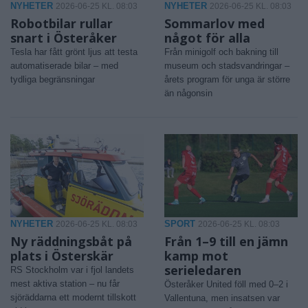
NYHETER
NYHETER
2026-06-25 KL. 08:03
2026-06-25 KL. 08:03
Robotbilar rullar
Sommarlov med
snart i Österåker
något för alla
Tesla har fått grönt ljus att testa
Från minigolf och bakning till
automatiserade bilar – med
museum och stadsvandringar –
tydliga begränsningar
årets program för unga är större
än någonsin
NYHETER
SPORT
2026-06-25 KL. 08:03
2026-06-25 KL. 08:03
Ny räddningsbåt på
Från 1–9 till en jämn
plats i Österskär
kamp mot
serieledaren
RS Stockholm var i fjol landets
mest aktiva station – nu får
Österåker United föll med 0–2 i
sjöräddarna ett modernt tillskott
Vallentuna, men insatsen var