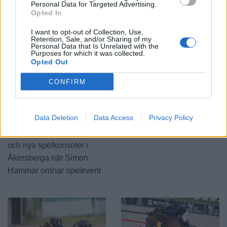
Personal Data for Targeted Advertising.
Opted In
I want to opt-out of Collection, Use,
Retention, Sale, and/or Sharing of my
Personal Data that Is Unrelated with the
Purposes for which it was collected.
Opted Out
2026-08-06 KL. 08:03
2026-08-06 KL. 08:03
Spelfestival
SVT lanserar lokal
CONFIRM
flyttar in i Folkets
valkompass
Hus
Nu blir det enklare att ta
Data Deletion
Data Access
Privacy Policy
Under två dagar i
reda på vilket lokalt parti
september samlas gamla
som tycker mest som du
och nya spelkonsoler i
Åkersberga när Simon
Hammar ordnar spelevent