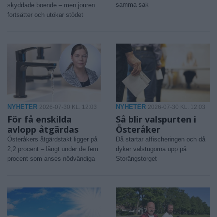
samma sak
skyddade boende – men jouren
fortsätter och utökar stödet
NYHETER
NYHETER
2026-07-30 KL. 12:03
2026-07-30 KL. 12:03
För få enskilda
Så blir valspurten i
avlopp åtgärdas
Österåker
Österåkers åtgärdstakt ligger på
Då startar affischeringen och då
2,2 procent – långt under de fem
dyker valstugorna upp på
procent som anses nödvändiga
Storängstorget