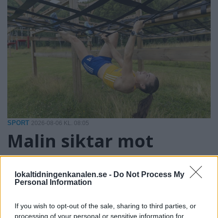
SPORT
2026-08-06 KL. 08:05
Malin siktar mot
världstoppen igen
lokaltidningenkanalen.se -
Do Not Process My
Personal Information
Skador satte stopp för fjolårssäsongen. Nu hoppas Malin
Dahlbäck att formen räcker till medaljkamp under OCR-VM
If you wish to opt-out of the sale, sharing to third parties, or
i Irland
processing of your personal or sensitive information for