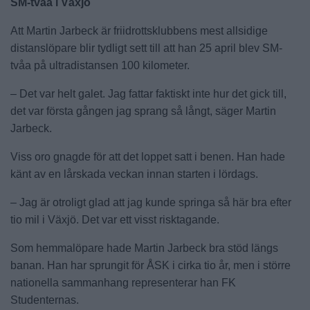
SM-tvåa i Växjö
Att Martin Jarbeck är friidrottsklubbens mest allsidige
distanslöpare blir tydligt sett till att han 25 april blev SM-
tvåa på ultradistansen 100 kilometer.
– Det var helt galet. Jag fattar faktiskt inte hur det gick till,
det var första gången jag sprang så långt, säger Martin
Jarbeck.
Viss oro gnagde för att det loppet satt i benen. Han hade
känt av en lårskada veckan innan starten i lördags.
– Jag är otroligt glad att jag kunde springa så här bra efter
tio mil i Växjö. Det var ett visst risktagande.
Som hemmalöpare hade Martin Jarbeck bra stöd längs
banan. Han har sprungit för ÅSK i cirka tio år, men i större
nationella sammanhang representerar han FK
Studenternas.