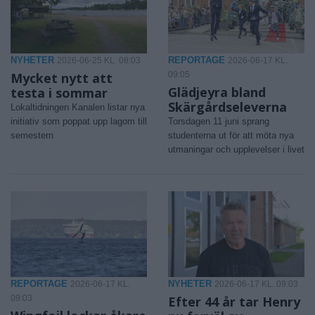
NYHETER
REPORTAGE
2026-06-25 KL. 08:03
2026-06-17 KL.
Mycket nytt att
09:05
Glädjeyra bland
testa i sommar
Skärgårdseleverna
Lokaltidningen Kanalen listar nya
initiativ som poppat upp lagom till
Torsdagen 11 juni sprang
semestern
studenterna ut för att möta nya
utmaningar och upplevelser i livet
REPORTAGE
NYHETER
2026-06-17 KL.
2026-06-17 KL. 09:03
09:03
Efter 44 år tar Henry