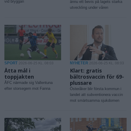
vid bryggan
ännu ett bevis på lagets starka
utveckling under våren
SPORT
NYHETER
2026-06-25 KL. 08:03
2026-06-25 KL. 08:03
Åtta mål i
Klart: gratis
toppjakten
bältrosvaccin för 69-
plussare
ÅFC närmade sig Vallentuna
efter storsegern mot Fanna
Österåker blir första kommun i
landet att subventionera vaccin
mot smärtsamma sjukdomen