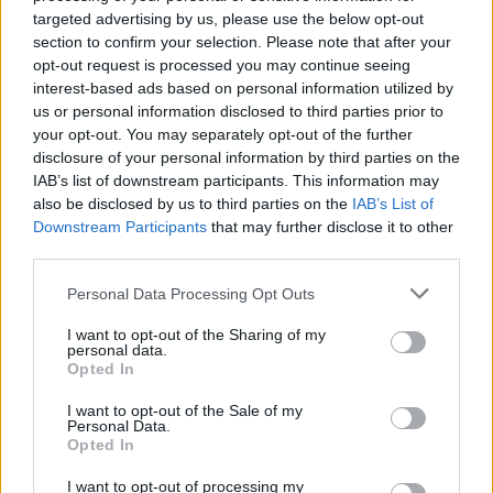
targeted advertising by us, please use the below opt-out
section to confirm your selection. Please note that after your
opt-out request is processed you may continue seeing
interest-based ads based on personal information utilized by
us or personal information disclosed to third parties prior to
your opt-out. You may separately opt-out of the further
disclosure of your personal information by third parties on the
IAB’s list of downstream participants. This information may
2026-08-06 KL. 08:03
2026-08-06 KL. 08:03
also be disclosed by us to third parties on the
IAB’s List of
Par drev nationell
Vandraren
Downstream Participants
that may further disclose it to other
third parties.
narkotikahandel
Witoslaw fångar
hemifrån
Åkersberga på
Personal Data Processing Opt Outs
bild
Nu döms kvinnan och
I want to opt-out of the Sharing of my
Med kameran i handen går
mannen till långa
personal data.
Lennart runt 100 mil om
fängelsestraff för brotten
Opted In
året och delar sina
I want to opt-out of the Sale of my
upptäckter från hela
Personal Data.
Opted In
kommunen
I want to opt-out of processing my