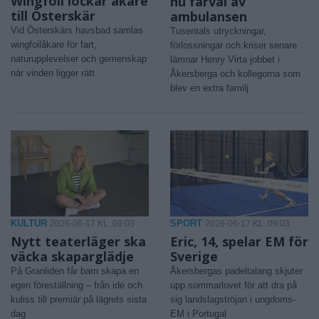
Wingfoil lockar åkare
nu farväl av
till Österskär
ambulansen
Vid Österskärs havsbad samlas
Tusentals utryckningar,
wingfoilåkare för fart,
förlossningar och kriser senare
naturupplevelser och gemenskap
lämnar Henry Virta jobbet i
när vinden ligger rätt
Åkersberga och kollegorna som
blev en extra familj
KULTUR
SPORT
2026-06-17 KL. 09:03
2026-06-17 KL. 09:03
Nytt teaterläger ska
Eric, 14, spelar EM för
väcka skaparglädje
Sverige
På Granliden får barn skapa en
Åkersbergas padeltalang skjuter
egen föreställning – från idé och
upp sommarlovet för att dra på
kuliss till premiär på lägrets sista
sig landslagströjan i ungdoms-
dag
EM i Portugal