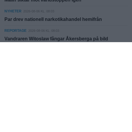
NYHETER
2026-08-06 KL. 08:03
Par drev nationell narkotikahandel hemifrån
REPORTAGE
2026-08-06 KL. 08:03
Vandraren Witoslaw fångar Åkersberga på bild
KULTUR
2026-08-06 KL. 08:03
Spelfestival flyttar in i Folkets Hus
NYHETER
2026-08-06 KL. 08:03
SVT lanserar lokal valkompass
REPORTAGE
2026-07-30 KL. 12:05
Sveriges snabbaste hundar gjorde upp i Åkersberga
SPORT
2026-07-30 KL. 12:03
EM gav erfarenhet för Alice och Ove
SPORT
2026-07-30 KL. 12:03