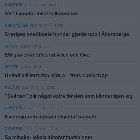
NYHETER
2026-08-06 KL. 08:03
SVT lanserar lokal valkompass
REPORTAGE
2026-07-30 KL. 12:05
Sveriges snabbaste hundar gjorde upp i Åkersberga
SPORT
2026-07-30 KL. 12:03
EM gav erfarenhet för Alice och Ove
SPORT
2026-07-30 KL. 12:03
United vill fortsätta klättra – trots spelartapp
KULTUR
2026-07-30 KL. 12:03
”Svärtan” blir något extra för den som känner igen sig
NYHETER
2026-07-30 KL. 12:03
Kvinnojouren stänger skyddat boende
NYHETER
2026-07-30 KL. 12:03
Så minskar lokala aktörer matsvinnet