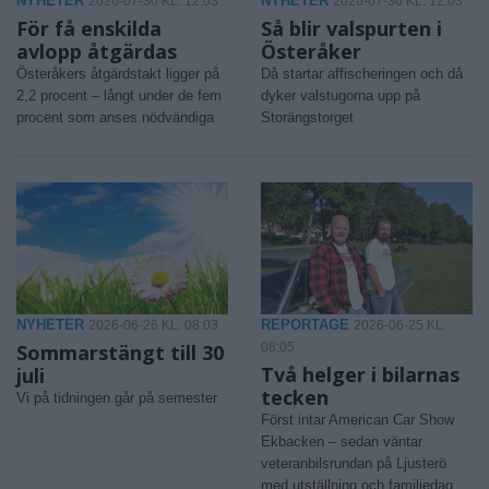
NYHETER
NYHETER
2026-07-30 KL. 12:03
2026-07-30 KL. 12:03
För få enskilda
Så blir valspurten i
avlopp åtgärdas
Österåker
Österåkers åtgärdstakt ligger på
Då startar affischeringen och då
2,2 procent – långt under de fem
dyker valstugorna upp på
procent som anses nödvändiga
Storängstorget
NYHETER
REPORTAGE
2026-06-26 KL. 08:03
2026-06-25 KL.
Sommarstängt till 30
08:05
Två helger i bilarnas
juli
tecken
Vi på tidningen går på semester
Först intar American Car Show
Ekbacken – sedan väntar
veteranbilsrundan på Ljusterö
med utställning och familjedag