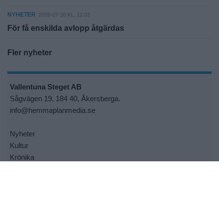
NYHETER
2026-07-30 KL. 12:03
För få enskilda avlopp åtgärdas
Fler nyheter
Vallentuna Steget AB
Sågvägen 19, 184 40, Åkersberga.
info@hemmaplanmedia.se
Nyheter
Kultur
Krönika
Sport
Insändare
E-tidningen
Kontakt oss