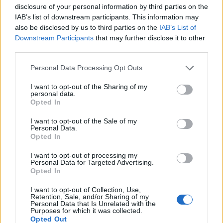
disclosure of your personal information by third parties on the
Under två dagar i
reda på vilket lokalt parti
IAB’s list of downstream participants. This information may
september samlas gamla
som tycker mest som du
also be disclosed by us to third parties on the
IAB’s List of
och nya spelkonsoler i
Downstream Participants
that may further disclose it to other
Åkersberga när Simon
third parties.
Hammar ordnar spelevent
Personal Data Processing Opt Outs
I want to opt-out of the Sharing of my
personal data.
Opted In
I want to opt-out of the Sale of my
Personal Data.
Opted In
REPORTAGE
SPORT
2026-07-30 KL.
2026-07-30 KL. 12:03
I want to opt-out of processing my
12:05
EM gav erfarenhet
Personal Data for Targeted Advertising.
Sveriges snabbaste
Opted In
för Alice och Ove
hundar gjorde upp i
Skånstaryttaren såg lärdomarna
I want to opt-out of Collection, Use,
Åkersberga
som den stora vinsten efter
Retention, Sale, and/or Sharing of my
debuten på mästerskapsnivå
Personal Data that Is Unrelated with the
SM i hundkapplöpning ägde rum
Purposes for which it was collected.
på Åkers Kanal Greyhound Park
Opted Out