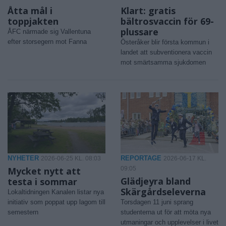
Åtta mål i
Klart: gratis
toppjakten
bältrosvaccin för 69-
plussare
ÅFC närmade sig Vallentuna
efter storsegern mot Fanna
Österåker blir första kommun i
landet att subventionera vaccin
mot smärtsamma sjukdomen
NYHETER
REPORTAGE
2026-06-25 KL. 08:03
2026-06-17 KL.
Mycket nytt att
09:05
Glädjeyra bland
testa i sommar
Skärgårdseleverna
Lokaltidningen Kanalen listar nya
initiativ som poppat upp lagom till
Torsdagen 11 juni sprang
semestern
studenterna ut för att möta nya
utmaningar och upplevelser i livet