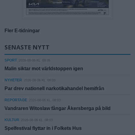
Fler E-tidningar
SENASTE NYTT
SPORT
2026-08-06 KL. 08:05
Malin siktar mot världstoppen igen
NYHETER
2026-08-06 KL. 08:03
Par drev nationell narkotikahandel hemifrån
REPORTAGE
2026-08-06 KL. 08:03
Vandraren Witoslaw fångar Åkersberga på bild
KULTUR
2026-08-06 KL. 08:03
Spelfestival flyttar in i Folkets Hus