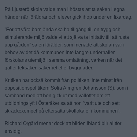
På Ljusterö skola valde man i höstas att ta saken i egna
händer när föräldrar och elever gick ihop under en fixardag.
”För att våra barn ändå ska ha tillgång till en trygg och
stimulerande miljö valde vi att själva ta initiativ till att rusta
upp gården” sa en förälder, som menade att skolan var i
behov av det då kommunen inte längre underhåller
förskolans utemiljö i samma omfattning, varken när det
gäller leksaker, säkerhet eller byggnader.
Kritiken har också kommit från politiken, inte minst från
oppositionspolitikern Sofia Almgren Johansson (S), som i
samband med att hon gick ut med vallöftet om ett
utbildningslyft i Österåker sa att hon ”varit ute och sett
skräckexempel på eftersatta skollokaler i kommunen”.
Richard Orgård menar dock att bilden ibland blir alltför
ensidig.