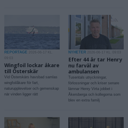
REPORTAGE
NYHETER
2026-06-17 KL.
2026-06-17 KL. 09:03
09:03
Efter 44 år tar Henry
Wingfoil lockar åkare
nu farväl av
till Österskär
ambulansen
Vid Österskärs havsbad samlas
Tusentals utryckningar,
wingfoilåkare för fart,
förlossningar och kriser senare
naturupplevelser och gemenskap
lämnar Henry Virta jobbet i
när vinden ligger rätt
Åkersberga och kollegorna som
blev en extra familj