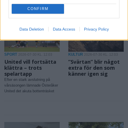
med hundra tävlande hundar
CONFIRM
Data Deletion
Data Access
Privacy Policy
SPORT
KULTUR
2026-07-30 KL. 12:03
2026-07-30 KL. 12:03
United vill fortsätta
”Svärtan” blir något
klättra – trots
extra för den som
spelartapp
känner igen sig
Efter en stark avslutning på
vårsäsongen lämnade Österåker
United det akuta bottenträsket