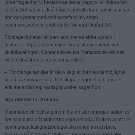
utrett frågan har vi bestämt att det är något vi vill införa här
också. Det här är också något som lyfts fram när vi knackar
dörr och pratar med småbarnsfamiljer, säger
kommunstyrelsens ordförande Richard Orgård (M).
Förslaget innebär att barn som har ett äldre syskon i
årskurs F–6 på en kommunal skola ska prioriteras vid
skolplaceringen. Centerledaren Isa Marttasdotter-Wiman
lyfter också fram vardagsperspektivet.
– För många familjer är det viktigt att barnen får möjlighet
att gå på samma skola. Det skapar trygghet och gör det
enklare att få ihop vardagspusslet, säger hon.
Nya direktiv för Armada
Majoriteten vill också genomföra en stor omorganisation av
det kommunala fastighetsbolaget Armada. Tanken är att det
kommunala fastighetsbolaget ska renodlas och bara
fokusera på bostadsfastigheter, medan skolor, förskolor,