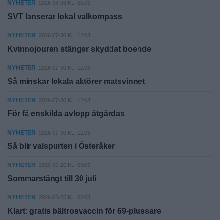
NYHETER
2026-08-06 KL. 08:03
SVT lanserar lokal valkompass
NYHETER
2026-07-30 KL. 12:03
Kvinnojouren stänger skyddat boende
NYHETER
2026-07-30 KL. 12:03
Så minskar lokala aktörer matsvinnet
NYHETER
2026-07-30 KL. 12:03
För få enskilda avlopp åtgärdas
NYHETER
2026-07-30 KL. 12:03
Så blir valspurten i Österåker
NYHETER
2026-06-26 KL. 08:03
Sommarstängt till 30 juli
NYHETER
2026-06-25 KL. 08:03
Klart: gratis bältrosvaccin för 69-plussare