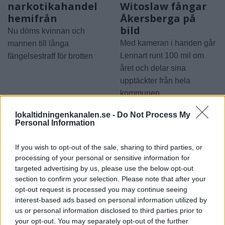
narkotikahandel
Witoslaw fångar
hemifrån
Åkersberga på
bild
Nu döms kvinnan och
Med kameran i handen går
mannen till långa
Lennart runt 100 mil om
fängelsestraff för brotten
året och delar sina
upptäckter från hela
kommunen
lokaltidningenkanalen.se -
Do Not Process My
Personal Information
If you wish to opt-out of the sale, sharing to third parties, or
processing of your personal or sensitive information for
targeted advertising by us, please use the below opt-out
section to confirm your selection. Please note that after your
2026-08-06 KL. 08:03
2026-08-06 KL. 08:03
opt-out request is processed you may continue seeing
Spelfestival
SVT lanserar lokal
interest-based ads based on personal information utilized by
flyttar in i Folkets
valkompass
us or personal information disclosed to third parties prior to
Hus
your opt-out. You may separately opt-out of the further
Nu blir det enklare att ta