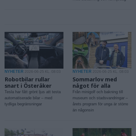
NYHETER
NYHETER
2026-06-25 KL. 08:03
2026-06-25 KL. 08:03
Robotbilar rullar
Sommarlov med
snart i Österåker
något för alla
Tesla har fått grönt ljus att testa
Från minigolf och bakning till
automatiserade bilar – med
museum och stadsvandringar –
tydliga begränsningar
årets program för unga är större
än någonsin