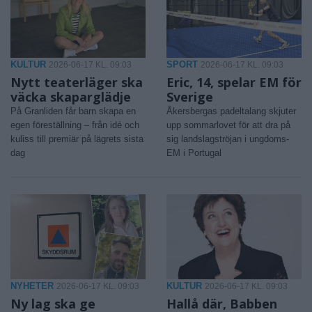
KULTUR
SPORT
2026-06-17 KL. 09:03
2026-06-17 KL. 09:03
Nytt teaterläger ska
Eric, 14, spelar EM för
väcka skaparglädje
Sverige
På Granliden får barn skapa en
Åkersbergas padeltalang skjuter
egen föreställning – från idé och
upp sommarlovet för att dra på
kuliss till premiär på lägrets sista
sig landslagströjan i ungdoms-
dag
EM i Portugal
NYHETER
KULTUR
2026-06-17 KL. 09:03
2026-06-17 KL. 09:03
Ny lag ska ge
Hallå där, Babben