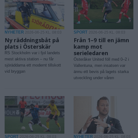
NYHETER
SPORT
2026-06-25 KL. 08:03
2026-06-25 KL. 08:03
Ny räddningsbåt på
Från 1–9 till en jämn
plats i Österskär
kamp mot
serieledaren
RS Stockholm var i fjol landets
mest aktiva station – nu får
Österåker United föll med 0–2 i
sjöräddarna ett modernt tillskott
Vallentuna, men insatsen var
vid bryggan
ännu ett bevis på lagets starka
utveckling under våren
SPORT
NYHETER
2026-06-25 KL. 08:03
2026-06-25 KL. 08:03