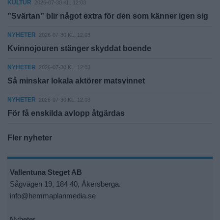
KULTUR
2026-07-30 KL. 12:03
”Svärtan” blir något extra för den som känner igen sig
NYHETER
2026-07-30 KL. 12:03
Kvinnojouren stänger skyddat boende
NYHETER
2026-07-30 KL. 12:03
Så minskar lokala aktörer matsvinnet
NYHETER
2026-07-30 KL. 12:03
För få enskilda avlopp åtgärdas
Fler nyheter
Vallentuna Steget AB
Sågvägen 19, 184 40, Åkersberga.
info@hemmaplanmedia.se
Nyheter