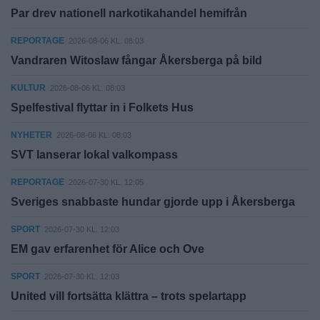
Par drev nationell narkotikahandel hemifrån
REPORTAGE
2026-08-06 KL. 08:03
Vandraren Witoslaw fångar Åkersberga på bild
KULTUR
2026-08-06 KL. 08:03
Spelfestival flyttar in i Folkets Hus
NYHETER
2026-08-06 KL. 08:03
SVT lanserar lokal valkompass
REPORTAGE
2026-07-30 KL. 12:05
Sveriges snabbaste hundar gjorde upp i Åkersberga
SPORT
2026-07-30 KL. 12:03
EM gav erfarenhet för Alice och Ove
SPORT
2026-07-30 KL. 12:03
United vill fortsätta klättra – trots spelartapp