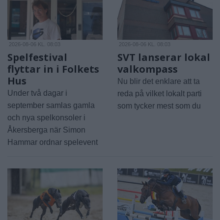
2026-08-06 KL. 08:03
2026-08-06 KL. 08:03
Spelfestival
SVT lanserar lokal
flyttar in i Folkets
valkompass
Hus
Nu blir det enklare att ta
Under två dagar i
reda på vilket lokalt parti
september samlas gamla
som tycker mest som du
och nya spelkonsoler i
Åkersberga när Simon
Hammar ordnar spelevent