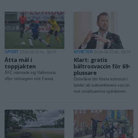
SPORT
NYHETER
2026-06-25 KL. 08:03
2026-06-25 KL. 08:03
Åtta mål i
Klart: gratis
toppjakten
bältrosvaccin för 69-
plussare
ÅFC närmade sig Vallentuna
efter storsegern mot Fanna
Österåker blir första kommun i
landet att subventionera vaccin
mot smärtsamma sjukdomen