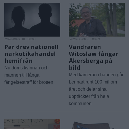
2026-08-06 KL. 08:03
2026-08-06 KL. 08:03
Par drev nationell
Vandraren
narkotikahandel
Witoslaw fångar
hemifrån
Åkersberga på
bild
Nu döms kvinnan och
Med kameran i handen går
mannen till långa
Lennart runt 100 mil om
fängelsestraff för brotten
året och delar sina
upptäckter från hela
kommunen