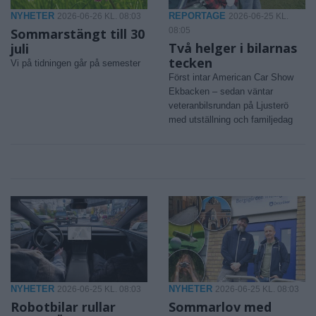
NYHETER
REPORTAGE
2026-06-26 KL. 08:03
2026-06-25 KL.
Sommarstängt till 30
08:05
Två helger i bilarnas
juli
tecken
Vi på tidningen går på semester
Först intar American Car Show
Ekbacken – sedan väntar
veteranbilsrundan på Ljusterö
med utställning och familjedag
NYHETER
NYHETER
2026-06-25 KL. 08:03
2026-06-25 KL. 08:03
Robotbilar rullar
Sommarlov med