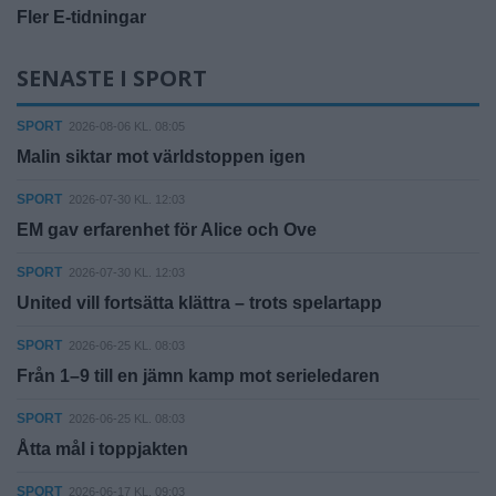
Fler E-tidningar
SENASTE I SPORT
SPORT
2026-08-06 KL. 08:05
Malin siktar mot världstoppen igen
SPORT
2026-07-30 KL. 12:03
EM gav erfarenhet för Alice och Ove
SPORT
2026-07-30 KL. 12:03
United vill fortsätta klättra – trots spelartapp
SPORT
2026-06-25 KL. 08:03
Från 1–9 till en jämn kamp mot serieledaren
SPORT
2026-06-25 KL. 08:03
Åtta mål i toppjakten
SPORT
2026-06-17 KL. 09:03