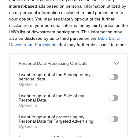
Efter en stark avslutning på
interest-based ads based on personal information utilized by
vårsäsongen lämnade Österåker
us or personal information disclosed to third parties prior to
United det akuta bottenträsket
your opt-out. You may separately opt-out of the further
disclosure of your personal information by third parties on the
IAB’s list of downstream participants. This information may
also be disclosed by us to third parties on the
IAB’s List of
Downstream Participants
that may further disclose it to other
third parties.
Personal Data Processing Opt Outs
I want to opt-out of the Sharing of my
personal data.
Opted In
NYHETER
NYHETER
2026-07-30 KL. 12:03
2026-07-30 KL. 12:03
Kvinnojouren
Så minskar lokala
I want to opt-out of the Sale of my
stänger skyddat
aktörer matsvinnet
Personal Data.
Opted In
boende
Runö Möten & Events har sålt
över 5 000 måltider via Too Good
Efter 28 år tvingas Kvinnojouren i
I want to opt-out of processing my
To Go – och flera i Österåker gör
Österåker lägga ner sitt
Personal Data for Targeted Advertising.
samma sak
skyddade boende – men jouren
Opted In
fortsätter och utökar stödet