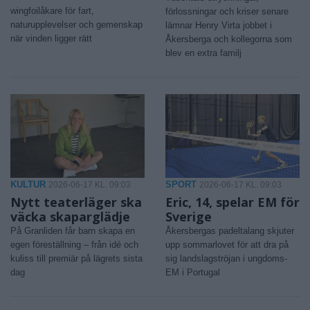
wingfoilåkare för fart,
förlossningar och kriser senare
naturupplevelser och gemenskap
lämnar Henry Virta jobbet i
när vinden ligger rätt
Åkersberga och kollegorna som
blev en extra familj
KULTUR
SPORT
2026-06-17 KL. 09:03
2026-06-17 KL. 09:03
Nytt teaterläger ska
Eric, 14, spelar EM för
väcka skaparglädje
Sverige
På Granliden får barn skapa en
Åkersbergas padeltalang skjuter
egen föreställning – från idé och
upp sommarlovet för att dra på
kuliss till premiär på lägrets sista
sig landslagströjan i ungdoms-
dag
EM i Portugal