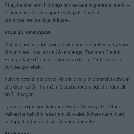
Ring, backen som i lördags punkterade avgörandet med 4–
0 i tom bur och även gjorde viktiga 3–0-målet i
bortamatchen tre dygn tidigare.
Knall på hemmaplan
Matchserien inleddes med en kalldusch när Hässelby vann
första mötet i bäst av tre i Åkersberga. Tränaren Fredrik
Berg pratade då om att “skruva på detaljer” inför returen –
och det gav effekt.
Ackers satte direkt press, visade disciplin defensivt och var
effektiva framåt. Tre mål i första perioden lade grunden till
en 7–4-seger.
I pausintervjun konstaterade Rikard Stiernspetz att laget
haft en för bekväm resa fram till kvalet. Ackers var ju klart
för topp 4 redan med sju–åtta omgångar kvar.
Stark moral