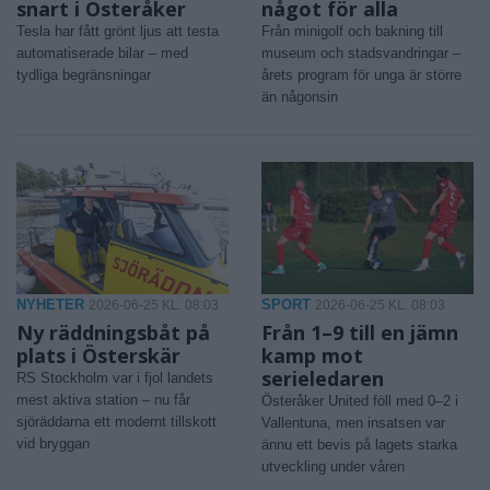
snart i Österåker
något för alla
Tesla har fått grönt ljus att testa
Från minigolf och bakning till
automatiserade bilar – med
museum och stadsvandringar –
tydliga begränsningar
årets program för unga är större
än någonsin
NYHETER
SPORT
2026-06-25 KL. 08:03
2026-06-25 KL. 08:03
Ny räddningsbåt på
Från 1–9 till en jämn
plats i Österskär
kamp mot
serieledaren
RS Stockholm var i fjol landets
mest aktiva station – nu får
Österåker United föll med 0–2 i
sjöräddarna ett modernt tillskott
Vallentuna, men insatsen var
vid bryggan
ännu ett bevis på lagets starka
utveckling under våren