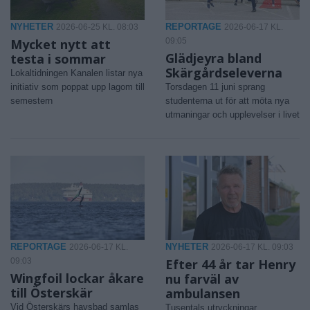
NYHETER
REPORTAGE
2026-06-25 KL. 08:03
2026-06-17 KL.
Mycket nytt att
09:05
Glädjeyra bland
testa i sommar
Skärgårdseleverna
Lokaltidningen Kanalen listar nya
initiativ som poppat upp lagom till
Torsdagen 11 juni sprang
semestern
studenterna ut för att möta nya
utmaningar och upplevelser i livet
REPORTAGE
NYHETER
2026-06-17 KL.
2026-06-17 KL. 09:03
09:03
Efter 44 år tar Henry
Wingfoil lockar åkare
nu farväl av
till Österskär
ambulansen
Vid Österskärs havsbad samlas
Tusentals utryckningar,