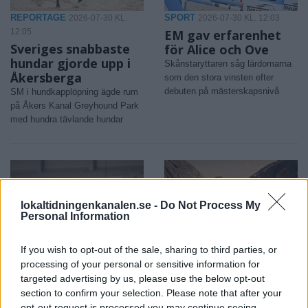
REPORTAGE
SPORT
2026-07-30 KL.
2026-07-30 KL. 12:03
12:05
EM gav erfarenhet
Sveriges snabbaste
för Alice och Ove
hundar gjorde upp i
Skånstaryttaren såg lärdomarna
Åkersberga
som den stora vinsten efter
debuten på mästerskapsnivå
SM i hundkapplöpning ägde rum
på Åkers Kanal Greyhound Park
med hundra tävlande hundar
lokaltidningenkanalen.se -
Do Not Process My
Personal Information
If you wish to opt-out of the sale, sharing to third parties, or
SPORT
KULTUR
2026-07-30 KL. 12:03
2026-07-30 KL. 12:03
processing of your personal or sensitive information for
United vill fortsätta
”Svärtan” blir något
targeted advertising by us, please use the below opt-out
klättra – trots
extra för den som
section to confirm your selection. Please note that after your
spelartapp
känner igen sig
opt-out request is processed you may continue seeing