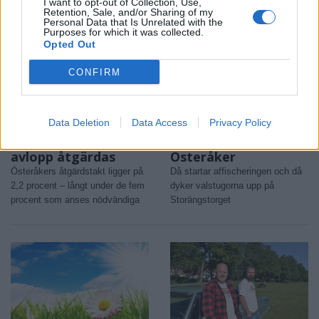
I want to opt-out of Collection, Use,
Retention, Sale, and/or Sharing of my
Personal Data that Is Unrelated with the
Purposes for which it was collected.
Opted Out
CONFIRM
Data Deletion
Data Access
Privacy Policy
NYHETER
NYHETER
2026-07-30 KL. 12:03
2026-07-30 KL. 12:03
För få enskilda
Så blir valspurten i
avlopp åtgärdas
Österåker
Österåkers åtgärdstakt ligger på
Då startar affischeringen och då
2,2 procent – långt under de fem
dyker valstugorna upp på
procent som anses nödvändiga
Storängstorget