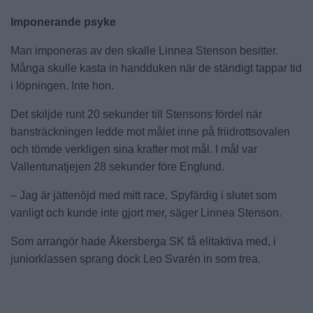
Imponerande psyke
Man imponeras av den skalle Linnea Stenson besitter.
Många skulle kasta in handduken när de ständigt tappar tid
i löpningen. Inte hon.
Det skiljde runt 20 sekunder till Stensons fördel när
bansträckningen ledde mot målet inne på friidrottsovalen
och tömde verkligen sina krafter mot mål. I mål var
Vallentunatjejen 28 sekunder före Englund.
– Jag är jättenöjd med mitt race. Spyfärdig i slutet som
vanligt och kunde inte gjort mer, säger Linnea Stenson.
Som arrangör hade Åkersberga SK få elitaktiva med, i
juniorklassen sprang dock Leo Svarén in som trea.