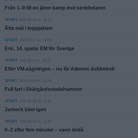
Från 1–9 till en jämn kamp mot serieledaren
SPORT
2026-06-25 KL. 08:03
Åtta mål i toppjakten
SPORT
2026-06-17 KL. 09:03
Eric, 14, spelar EM för Sverige
SPORT
2026-06-11 KL. 09:31
Efter VM-sågningen – nu får Attermo dubbelroll
SPORT
2026-06-04 KL. 12:05
Full fart i Skärgårdsstadshamnen
SPORT
2026-05-28 KL. 11:35
Jarbeck bäst igen
SPORT
2026-05-28 KL. 11:33
0–2 efter fem minuter – vann ändå