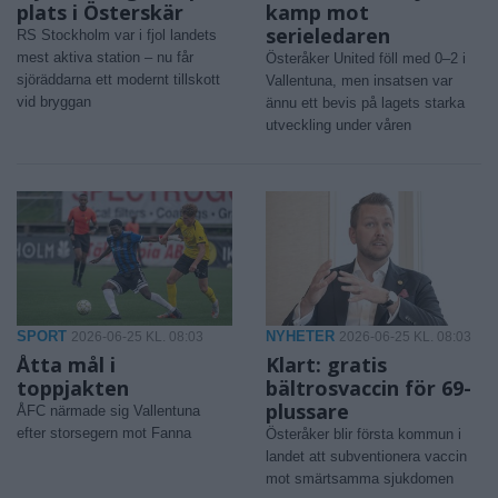
plats i Österskär
kamp mot
serieledaren
RS Stockholm var i fjol landets
mest aktiva station – nu får
Österåker United föll med 0–2 i
sjöräddarna ett modernt tillskott
Vallentuna, men insatsen var
vid bryggan
ännu ett bevis på lagets starka
utveckling under våren
SPORT
NYHETER
2026-06-25 KL. 08:03
2026-06-25 KL. 08:03
Åtta mål i
Klart: gratis
toppjakten
bältrosvaccin för 69-
plussare
ÅFC närmade sig Vallentuna
efter storsegern mot Fanna
Österåker blir första kommun i
landet att subventionera vaccin
mot smärtsamma sjukdomen