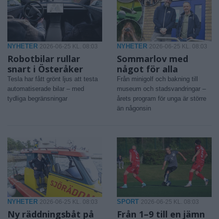
NYHETER
NYHETER
2026-06-25 KL. 08:03
2026-06-25 KL. 08:03
Robotbilar rullar
Sommarlov med
snart i Österåker
något för alla
Tesla har fått grönt ljus att testa
Från minigolf och bakning till
automatiserade bilar – med
museum och stadsvandringar –
tydliga begränsningar
årets program för unga är större
än någonsin
NYHETER
SPORT
2026-06-25 KL. 08:03
2026-06-25 KL. 08:03
Ny räddningsbåt på
Från 1–9 till en jämn