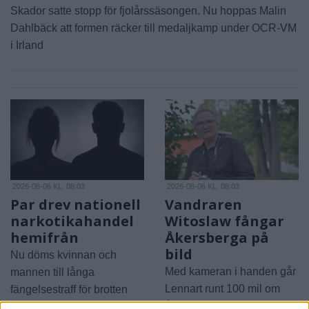
Skador satte stopp för fjolårssäsongen. Nu hoppas Malin
Dahlbäck att formen räcker till medaljkamp under OCR-VM
i Irland
2026-08-06 KL. 08:03
2026-08-06 KL. 08:03
Par drev nationell
Vandraren
narkotikahandel
Witoslaw fångar
hemifrån
Åkersberga på
bild
Nu döms kvinnan och
Med kameran i handen går
mannen till långa
Lennart runt 100 mil om
fängelsestraff för brotten
året och delar sina