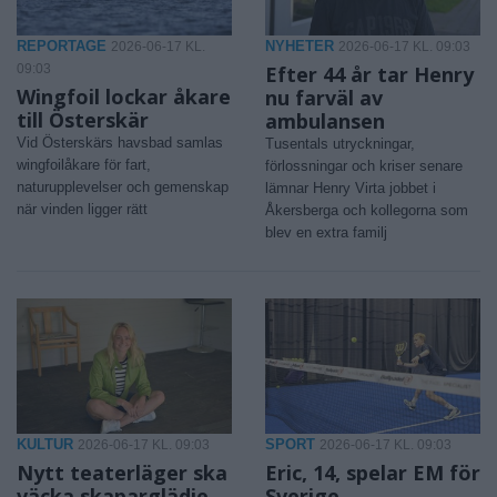
REPORTAGE
NYHETER
2026-06-17 KL.
2026-06-17 KL. 09:03
09:03
Efter 44 år tar Henry
Wingfoil lockar åkare
nu farväl av
till Österskär
ambulansen
Vid Österskärs havsbad samlas
Tusentals utryckningar,
wingfoilåkare för fart,
förlossningar och kriser senare
naturupplevelser och gemenskap
lämnar Henry Virta jobbet i
när vinden ligger rätt
Åkersberga och kollegorna som
blev en extra familj
KULTUR
SPORT
2026-06-17 KL. 09:03
2026-06-17 KL. 09:03
Nytt teaterläger ska
Eric, 14, spelar EM för
väcka skaparglädje
Sverige