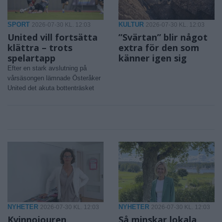
SPORT
KULTUR
2026-07-30 KL. 12:03
2026-07-30 KL. 12:03
United vill fortsätta
”Svärtan” blir något
klättra – trots
extra för den som
spelartapp
känner igen sig
Efter en stark avslutning på
vårsäsongen lämnade Österåker
United det akuta bottenträsket
NYHETER
NYHETER
2026-07-30 KL. 12:03
2026-07-30 KL. 12:03
Kvinnojouren
Så minskar lokala