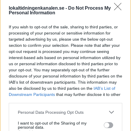
upptäckter från hela
lokaltidningenkanalen.se -
Do Not Process My
Personal Information
kommunen
If you wish to opt-out of the sale, sharing to third parties, or
processing of your personal or sensitive information for
targeted advertising by us, please use the below opt-out
section to confirm your selection. Please note that after your
opt-out request is processed you may continue seeing
interest-based ads based on personal information utilized by
us or personal information disclosed to third parties prior to
2026-08-06 KL. 08:03
2026-08-06 KL. 08:03
your opt-out. You may separately opt-out of the further
Spelfestival
SVT lanserar lokal
disclosure of your personal information by third parties on the
flyttar in i Folkets
valkompass
IAB’s list of downstream participants. This information may
Hus
Nu blir det enklare att ta
also be disclosed by us to third parties on the
IAB’s List of
Under två dagar i
Downstream Participants
that may further disclose it to other
reda på vilket lokalt parti
third parties.
september samlas gamla
som tycker mest som du
och nya spelkonsoler i
Personal Data Processing Opt Outs
Åkersberga när Simon
I want to opt-out of the Sharing of my
Hammar ordnar spelevent
personal data.