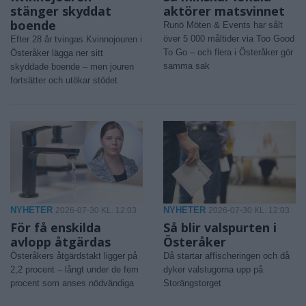
stänger skyddat
aktörer matsvinnet
boende
Runö Möten & Events har sålt
över 5 000 måltider via Too Good
Efter 28 år tvingas Kvinnojouren i
To Go – och flera i Österåker gör
Österåker lägga ner sitt
samma sak
skyddade boende – men jouren
fortsätter och utökar stödet
NYHETER
NYHETER
2026-07-30 KL. 12:03
2026-07-30 KL. 12:03
För få enskilda
Så blir valspurten i
avlopp åtgärdas
Österåker
Österåkers åtgärdstakt ligger på
Då startar affischeringen och då
2,2 procent – långt under de fem
dyker valstugorna upp på
procent som anses nödvändiga
Storängstorget