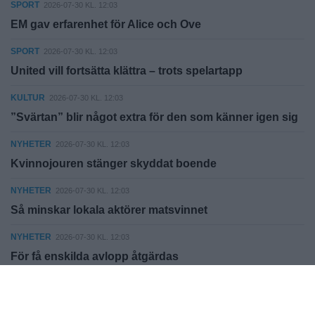
SPORT
2026-07-30 KL. 12:03
EM gav erfarenhet för Alice och Ove
SPORT
2026-07-30 KL. 12:03
United vill fortsätta klättra – trots spelartapp
KULTUR
2026-07-30 KL. 12:03
”Svärtan” blir något extra för den som känner igen sig
NYHETER
2026-07-30 KL. 12:03
Kvinnojouren stänger skyddat boende
NYHETER
2026-07-30 KL. 12:03
Så minskar lokala aktörer matsvinnet
NYHETER
2026-07-30 KL. 12:03
För få enskilda avlopp åtgärdas
Fler nyheter