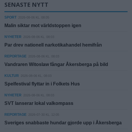
SENASTE NYTT
SPORT
2026-08-06 KL. 08:05
Malin siktar mot världstoppen igen
NYHETER
2026-08-06 KL. 08:03
Par drev nationell narkotikahandel hemifrån
REPORTAGE
2026-08-06 KL. 08:03
Vandraren Witoslaw fångar Åkersberga på bild
KULTUR
2026-08-06 KL. 08:03
Spelfestival flyttar in i Folkets Hus
NYHETER
2026-08-06 KL. 08:03
SVT lanserar lokal valkompass
REPORTAGE
2026-07-30 KL. 12:05
Sveriges snabbaste hundar gjorde upp i Åkersberga