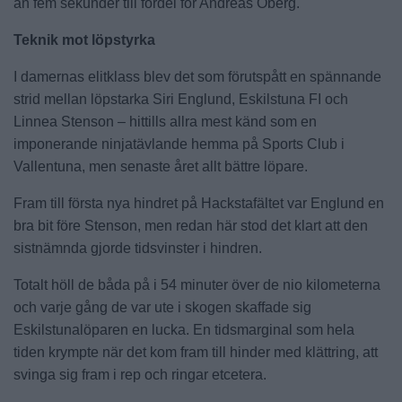
än fem sekunder till fördel för Andreas Öberg.
Teknik mot löpstyrka
I damernas elitklass blev det som förutspått en spännande
strid mellan löpstarka Siri Englund, Eskilstuna FI och
Linnea Stenson – hittills allra mest känd som en
imponerande ninjatävlande hemma på Sports Club i
Vallentuna, men senaste året allt bättre löpare.
Fram till första nya hindret på Hackstafältet var Englund en
bra bit före Stenson, men redan här stod det klart att den
sistnämnda gjorde tidsvinster i hindren.
Totalt höll de båda på i 54 minuter över de nio kilometerna
och varje gång de var ute i skogen skaffade sig
Eskilstunalöparen en lucka. En tidsmarginal som hela
tiden krympte när det kom fram till hinder med klättring, att
svinga sig fram i rep och ringar etcetera.