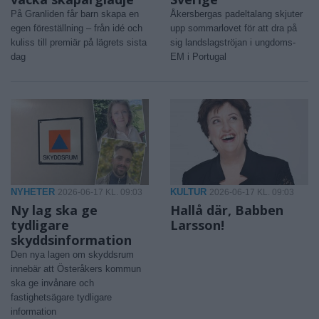
På Granliden får barn skapa en
Åkersbergas padeltalang skjuter
egen föreställning – från idé och
upp sommarlovet för att dra på
kuliss till premiär på lägrets sista
sig landslagströjan i ungdoms-
dag
EM i Portugal
NYHETER
KULTUR
2026-06-17 KL. 09:03
2026-06-17 KL. 09:03
Ny lag ska ge
Hallå där, Babben
tydligare
Larsson!
skyddsinformation
Den nya lagen om skyddsrum
innebär att Österåkers kommun
ska ge invånare och
fastighetsägare tydligare
information