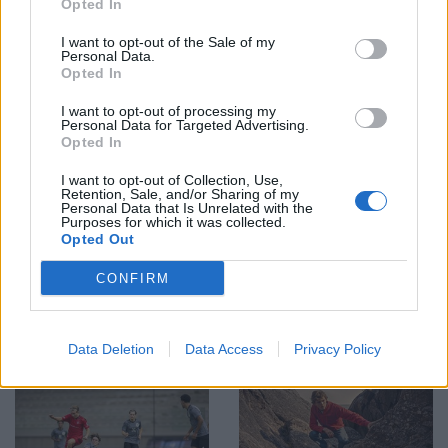
Opted In
I want to opt-out of the Sale of my
Personal Data.
Opted In
I want to opt-out of processing my
Personal Data for Targeted Advertising.
Opted In
REPORTAGE
SPORT
2026-07-30 KL.
2026-07-30 KL. 12:03
I want to opt-out of Collection, Use,
12:05
EM gav erfarenhet
Retention, Sale, and/or Sharing of my
Sveriges snabbaste
för Alice och Ove
Personal Data that Is Unrelated with the
Purposes for which it was collected.
hundar gjorde upp i
Skånstaryttaren såg lärdomarna
Opted Out
Åkersberga
som den stora vinsten efter
debuten på mästerskapsnivå
SM i hundkapplöpning ägde rum
CONFIRM
på Åkers Kanal Greyhound Park
med hundra tävlande hundar
Data Deletion
Data Access
Privacy Policy