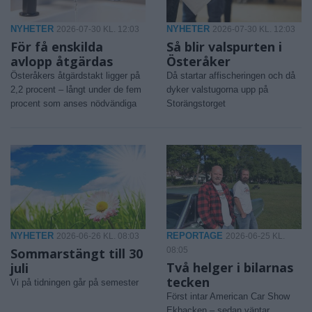
NYHETER
NYHETER
2026-07-30 KL. 12:03
2026-07-30 KL. 12:03
För få enskilda
Så blir valspurten i
avlopp åtgärdas
Österåker
Österåkers åtgärdstakt ligger på
Då startar affischeringen och då
2,2 procent – långt under de fem
dyker valstugorna upp på
procent som anses nödvändiga
Storängstorget
NYHETER
REPORTAGE
2026-06-26 KL. 08:03
2026-06-25 KL.
Sommarstängt till 30
08:05
Två helger i bilarnas
juli
tecken
Vi på tidningen går på semester
Först intar American Car Show
Ekbacken – sedan väntar