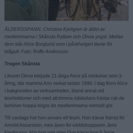
ÅLDERSSPANN. Christina Kjellgren är äldst av
medlemmarna i Skånsta Ryttare och Olivia yngst. Mellan
dem står Alice Borglund som i påskhelgen tävlar för
blågult. Foto: Roffe Andersson
Trogen Skånsta
Liksom Olivia började 21-åriga Alice på ridskolan som 3-
åring, där mamma Ann verkat sedan 1990. I dag finns Alice
i bakgrunden av verksamheten, bland annat vid
teorilektioner och med att trimma ridskolans hästar när de
behöver hoppa högre än medlemmarna normalt gör.
Till vardags har hon annars ett team. Hon tränar främst för
Arnold Assarsson, men även för världshopparen Jens
Fredricson. När hon inte rider Ove tränar hon 5-årige