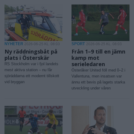
NYHETER
SPORT
2026-06-25 KL. 08:03
2026-06-25 KL. 08:03
Ny räddningsbåt på
Från 1–9 till en jämn
plats i Österskär
kamp mot
serieledaren
RS Stockholm var i fjol landets
mest aktiva station – nu får
Österåker United föll med 0–2 i
sjöräddarna ett modernt tillskott
Vallentuna, men insatsen var
vid bryggan
ännu ett bevis på lagets starka
utveckling under våren