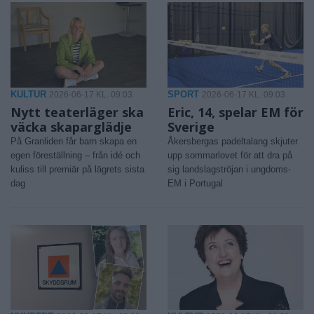
KULTUR
SPORT
2026-06-17 KL. 09:03
2026-06-17 KL. 09:03
Nytt teaterläger ska
Eric, 14, spelar EM för
väcka skaparglädje
Sverige
På Granliden får barn skapa en
Åkersbergas padeltalang skjuter
egen föreställning – från idé och
upp sommarlovet för att dra på
kuliss till premiär på lägrets sista
sig landslagströjan i ungdoms-
dag
EM i Portugal