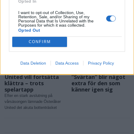
debuten på mästerskapsnivå
SM i hundkapplöpning ägde rum
Opted In
på Åkers Kanal Greyhound Park
I want to opt-out of Collection, Use,
med hundra tävlande hundar
Retention, Sale, and/or Sharing of my
Personal Data that Is Unrelated with the
Purposes for which it was collected.
Opted Out
CONFIRM
Data Deletion
Data Access
Privacy Policy
SPORT
KULTUR
2026-07-30 KL. 12:03
2026-07-30 KL. 12:03
United vill fortsätta
”Svärtan” blir något
klättra – trots
extra för den som
spelartapp
känner igen sig
Efter en stark avslutning på
vårsäsongen lämnade Österåker
United det akuta bottenträsket