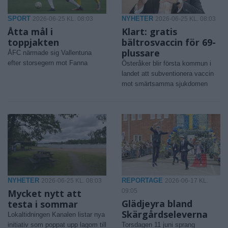
SPORT
NYHETER
2026-06-25 KL. 08:03
2026-06-25 KL. 08:03
Åtta mål i
Klart: gratis
toppjakten
bältrosvaccin för 69-
plussare
ÅFC närmade sig Vallentuna
efter storsegern mot Fanna
Österåker blir första kommun i
landet att subventionera vaccin
mot smärtsamma sjukdomen
NYHETER
REPORTAGE
2026-06-25 KL. 08:03
2026-06-17 KL.
Mycket nytt att
09:05
Glädjeyra bland
testa i sommar
Skärgårdseleverna
Lokaltidningen Kanalen listar nya
initiativ som poppat upp lagom till
Torsdagen 11 juni sprang