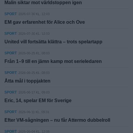
Malin siktar mot världstoppen igen
SPORT
2026-07-30 KL. 12:03
EM gav erfarenhet för Alice och Ove
SPORT
2026-07-30 KL. 12:03
United vill fortsätta klättra – trots spelartapp
SPORT
2026-06-25 KL. 08:03
Från 1–9 till en jämn kamp mot serieledaren
SPORT
2026-06-25 KL. 08:03
Åtta mål i toppjakten
SPORT
2026-06-17 KL. 09:03
Eric, 14, spelar EM för Sverige
SPORT
2026-06-11 KL. 09:31
Efter VM-sågningen – nu får Attermo dubbelroll
SPORT
2026-06-04 KL. 12:05