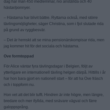
dag har man 450 medlemmar, nio anställda och 40
hästar/ponnyer.
– Hästarna har blivit bättre. Ryttarna också, med större
tävlingsmöjligheter, säger Christina, som i fjol slutade rida
på grund av ryggbesvär.
– Det är hemskt att se mina pensionärskompisar rida, men
jag kommer hit för det sociala och hästarna.
Ove formtoppad
För Alice väntar fyra tävlingsdagar i Belgien, följt av
ytterligare en internationell tävling helgen därpå. Hittills i år
har hon bara gjort en nationell start – för att ha Ove fräsch
och i toppform nu.
Hon vet att det blir tufft. Hindren är inte högre, men längre,
bredare och mer ifyllda, med snävare vägval och färre
galoppsprång.