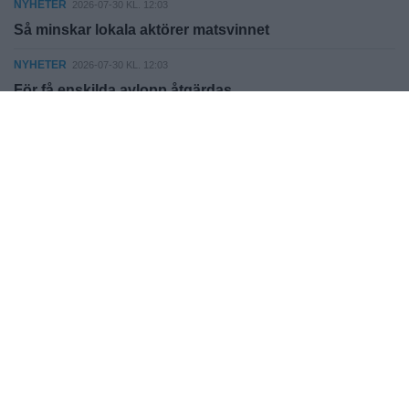
NYHETER
2026-07-30 KL. 12:03
Så minskar lokala aktörer matsvinnet
NYHETER
2026-07-30 KL. 12:03
För få enskilda avlopp åtgärdas
Fler nyheter
Vallentuna Steget AB
Sågvägen 19, 184 40, Åkersberga.
info@hemmaplanmedia.se
Nyheter
Kultur
Krönika
Sport
Insändare
E-tidningen