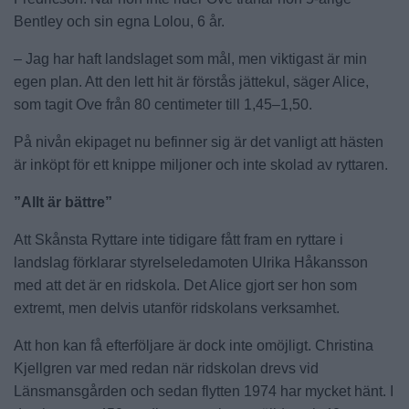
Bentley och sin egna Lolou, 6 år.
– Jag har haft landslaget som mål, men viktigast är min
egen plan. Att den lett hit är förstås jättekul, säger Alice,
som tagit Ove från 80 centimeter till 1,45–1,50.
På nivån ekipaget nu befinner sig är det vanligt att hästen
är inköpt för ett knippe miljoner och inte skolad av ryttaren.
”Allt är bättre”
Att Skånsta Ryttare inte tidigare fått fram en ryttare i
landslag förklarar styrelseledamoten Ulrika Håkansson
med att det är en ridskola. Det Alice gjort ser hon som
extremt, men delvis utanför ridskolans verksamhet.
Att hon kan få efterföljare är dock inte omöjligt. Christina
Kjellgren var med redan när ridskolan drevs vid
Länsmansgården och sedan flytten 1974 har mycket hänt. I