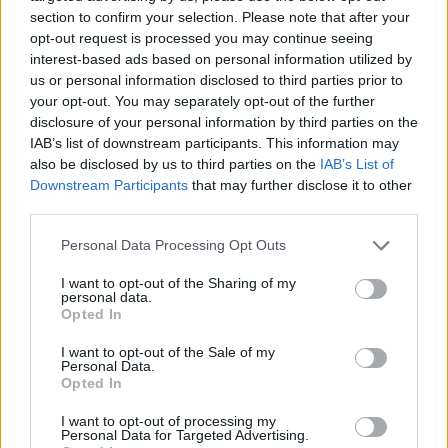
flyttar in i Folkets
valkompass
section to confirm your selection. Please note that after your
Hus
Nu blir det enklare att ta
opt-out request is processed you may continue seeing
Under två dagar i
reda på vilket lokalt parti
interest-based ads based on personal information utilized by
us or personal information disclosed to third parties prior to
september samlas gamla
som tycker mest som du
your opt-out. You may separately opt-out of the further
och nya spelkonsoler i
disclosure of your personal information by third parties on the
Åkersberga när Simon
IAB’s list of downstream participants. This information may
Hammar ordnar spelevent
also be disclosed by us to third parties on the
IAB’s List of
Downstream Participants
that may further disclose it to other
third parties.
Personal Data Processing Opt Outs
I want to opt-out of the Sharing of my
personal data.
Opted In
REPORTAGE
SPORT
2026-07-30 KL.
2026-07-30 KL. 12:03
I want to opt-out of the Sale of my
12:05
EM gav erfarenhet
Personal Data.
Opted In
Sveriges snabbaste
för Alice och Ove
hundar gjorde upp i
Skånstaryttaren såg lärdomarna
I want to opt-out of processing my
Åkersberga
som den stora vinsten efter
Personal Data for Targeted Advertising.