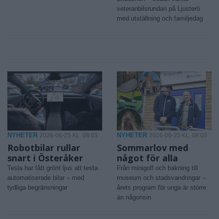
veteranbilsrundan på Ljusterö
med utställning och familjedag
NYHETER
NYHETER
2026-06-25 KL. 08:03
2026-06-25 KL. 08:03
Robotbilar rullar
Sommarlov med
snart i Österåker
något för alla
Tesla har fått grönt ljus att testa
Från minigolf och bakning till
automatiserade bilar – med
museum och stadsvandringar –
tydliga begränsningar
årets program för unga är större
än någonsin