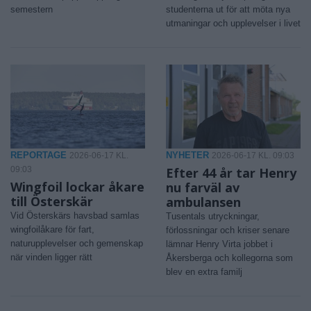
semestern
studenterna ut för att möta nya
utmaningar och upplevelser i livet
REPORTAGE
NYHETER
2026-06-17 KL.
2026-06-17 KL. 09:03
09:03
Efter 44 år tar Henry
Wingfoil lockar åkare
nu farväl av
till Österskär
ambulansen
Vid Österskärs havsbad samlas
Tusentals utryckningar,
wingfoilåkare för fart,
förlossningar och kriser senare
naturupplevelser och gemenskap
lämnar Henry Virta jobbet i
när vinden ligger rätt
Åkersberga och kollegorna som
blev en extra familj