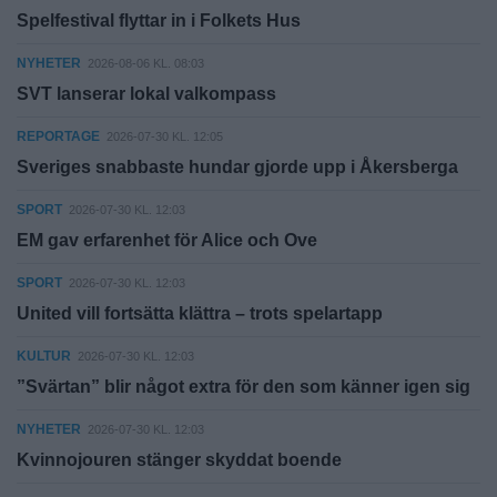
Spelfestival flyttar in i Folkets Hus
NYHETER
2026-08-06 KL. 08:03
SVT lanserar lokal valkompass
REPORTAGE
2026-07-30 KL. 12:05
Sveriges snabbaste hundar gjorde upp i Åkersberga
SPORT
2026-07-30 KL. 12:03
EM gav erfarenhet för Alice och Ove
SPORT
2026-07-30 KL. 12:03
United vill fortsätta klättra – trots spelartapp
KULTUR
2026-07-30 KL. 12:03
”Svärtan” blir något extra för den som känner igen sig
NYHETER
2026-07-30 KL. 12:03
Kvinnojouren stänger skyddat boende