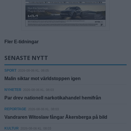
Fler E-tidningar
SENASTE NYTT
SPORT
2026-08-06 KL. 08:05
Malin siktar mot världstoppen igen
NYHETER
2026-08-06 KL. 08:03
Par drev nationell narkotikahandel hemifrån
REPORTAGE
2026-08-06 KL. 08:03
Vandraren Witoslaw fångar Åkersberga på bild
KULTUR
2026-08-06 KL. 08:03