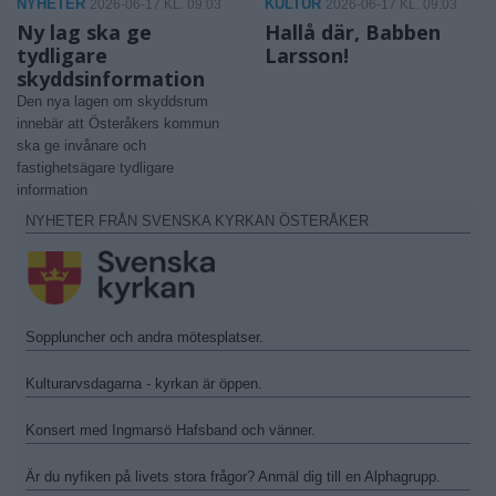
NYHETER
KULTUR
2026-06-17 KL. 09:03
2026-06-17 KL. 09:03
Ny lag ska ge
Hallå där, Babben
tydligare
Larsson!
skyddsinformation
Den nya lagen om skyddsrum
innebär att Österåkers kommun
ska ge invånare och
fastighetsägare tydligare
information
NYHETER FRÅN SVENSKA KYRKAN ÖSTERÅKER
Soppluncher och andra mötesplatser.
Kulturarvsdagarna - kyrkan är öppen.
Konsert med Ingmarsö Hafsband och vänner.
Är du nyfiken på livets stora frågor? Anmäl dig till en Alphagrupp.