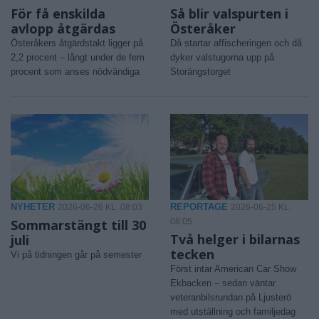
För få enskilda
Så blir valspurten i
avlopp åtgärdas
Österåker
Österåkers åtgärdstakt ligger på
Då startar affischeringen och då
2,2 procent – långt under de fem
dyker valstugorna upp på
procent som anses nödvändiga
Storängstorget
NYHETER
REPORTAGE
2026-06-26 KL. 08:03
2026-06-25 KL.
Sommarstängt till 30
08:05
Två helger i bilarnas
juli
tecken
Vi på tidningen går på semester
Först intar American Car Show
Ekbacken – sedan väntar
veteranbilsrundan på Ljusterö
med utställning och familjedag