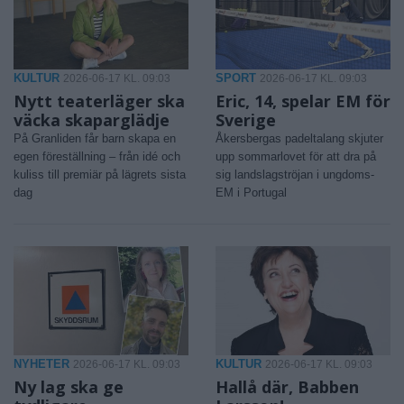
KULTUR
SPORT
2026-06-17 KL. 09:03
2026-06-17 KL. 09:03
Nytt teaterläger ska
Eric, 14, spelar EM för
väcka skaparglädje
Sverige
På Granliden får barn skapa en
Åkersbergas padeltalang skjuter
egen föreställning – från idé och
upp sommarlovet för att dra på
kuliss till premiär på lägrets sista
sig landslagströjan i ungdoms-
dag
EM i Portugal
NYHETER
KULTUR
2026-06-17 KL. 09:03
2026-06-17 KL. 09:03
Ny lag ska ge
Hallå där, Babben