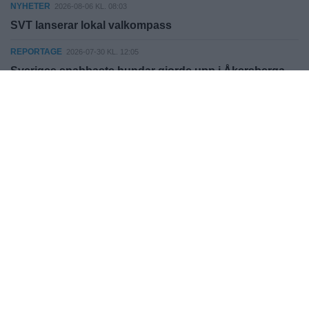
NYHETER
2026-08-06 KL. 08:03
SVT lanserar lokal valkompass
REPORTAGE
2026-07-30 KL. 12:05
Sveriges snabbaste hundar gjorde upp i Åkersberga
SPORT
2026-07-30 KL. 12:03
EM gav erfarenhet för Alice och Ove
SPORT
2026-07-30 KL. 12:03
United vill fortsätta klättra – trots spelartapp
KULTUR
2026-07-30 KL. 12:03
”Svärtan” blir något extra för den som känner igen sig
NYHETER
2026-07-30 KL. 12:03
Kvinnojouren stänger skyddat boende
NYHETER
2026-07-30 KL. 12:03
Så minskar lokala aktörer matsvinnet