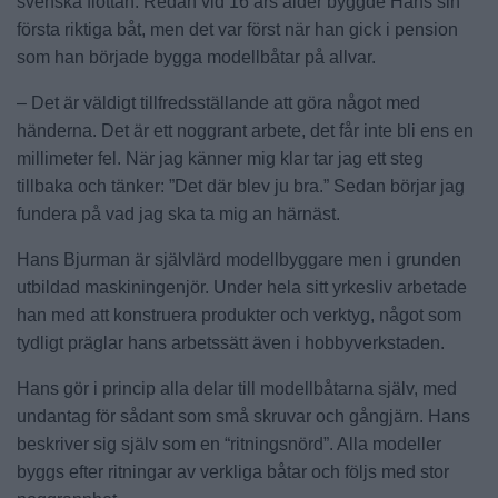
svenska flottan. Redan vid 16 års ålder byggde Hans sin
första riktiga båt, men det var först när han gick i pension
som han började bygga modellbåtar på allvar.
– Det är väldigt tillfredsställande att göra något med
händerna. Det är ett noggrant arbete, det får inte bli ens en
millimeter fel. När jag känner mig klar tar jag ett steg
tillbaka och tänker: ”Det där blev ju bra.” Sedan börjar jag
fundera på vad jag ska ta mig an härnäst.
Hans Bjurman är självlärd modellbyggare men i grunden
utbildad maskiningenjör. Under hela sitt yrkesliv arbetade
han med att konstruera produkter och verktyg, något som
tydligt präglar hans arbetssätt även i hobbyverkstaden.
Hans gör i princip alla delar till modellbåtarna själv, med
undantag för sådant som små skruvar och gångjärn. Hans
beskriver sig själv som en “ritningsnörd”. Alla modeller
byggs efter ritningar av verkliga båtar och följs med stor