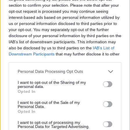
narkotikahandel
Witoslaw fångar
section to confirm your selection. Please note that after your
hemifrån
Åkersberga på
opt-out request is processed you may continue seeing
bild
Nu döms kvinnan och
interest-based ads based on personal information utilized by
Med kameran i handen går
mannen till långa
us or personal information disclosed to third parties prior to
your opt-out. You may separately opt-out of the further
Lennart runt 100 mil om
fängelsestraff för brotten
disclosure of your personal information by third parties on the
året och delar sina
IAB’s list of downstream participants. This information may
upptäckter från hela
also be disclosed by us to third parties on the
IAB’s List of
kommunen
Downstream Participants
that may further disclose it to other
third parties.
Personal Data Processing Opt Outs
I want to opt-out of the Sharing of my
personal data.
Opted In
I want to opt-out of the Sale of my
2026-08-06 KL. 08:03
2026-08-06 KL. 08:03
Personal Data.
Spelfestival
SVT lanserar lokal
Opted In
flyttar in i Folkets
valkompass
I want to opt-out of processing my
Hus
Nu blir det enklare att ta
Personal Data for Targeted Advertising.