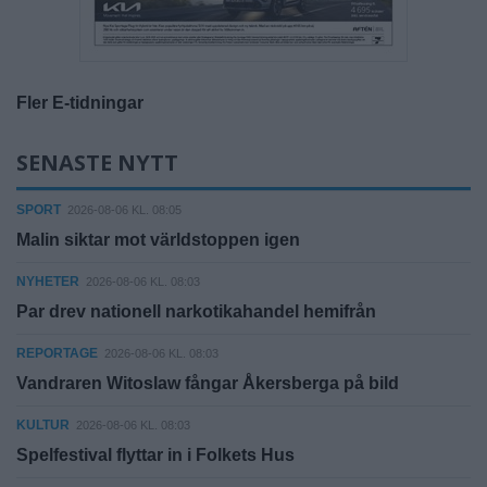
Fler E-tidningar
SENASTE NYTT
SPORT
2026-08-06 KL. 08:05
Malin siktar mot världstoppen igen
NYHETER
2026-08-06 KL. 08:03
Par drev nationell narkotikahandel hemifrån
REPORTAGE
2026-08-06 KL. 08:03
Vandraren Witoslaw fångar Åkersberga på bild
KULTUR
2026-08-06 KL. 08:03
Spelfestival flyttar in i Folkets Hus