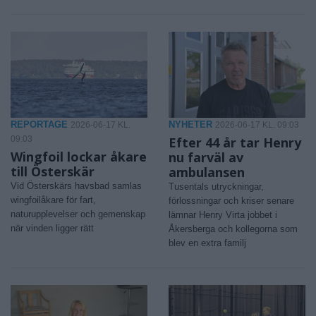
REPORTAGE
NYHETER
2026-06-17 KL.
2026-06-17 KL. 09:03
09:03
Efter 44 år tar Henry
Wingfoil lockar åkare
nu farväl av
till Österskär
ambulansen
Vid Österskärs havsbad samlas
Tusentals utryckningar,
wingfoilåkare för fart,
förlossningar och kriser senare
naturupplevelser och gemenskap
lämnar Henry Virta jobbet i
när vinden ligger rätt
Åkersberga och kollegorna som
blev en extra familj