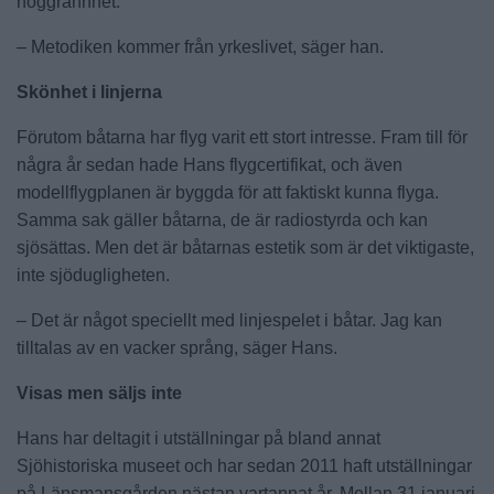
noggrannhet.
– Metodiken kommer från yrkeslivet, säger han.
Skönhet i linjerna
Förutom båtarna har flyg varit ett stort intresse. Fram till för
några år sedan hade Hans flygcertifikat, och även
modellflygplanen är byggda för att faktiskt kunna flyga.
Samma sak gäller båtarna, de är radiostyrda och kan
sjösättas. Men det är båtarnas estetik som är det viktigaste,
inte sjödugligheten.
– Det är något speciellt med linjespelet i båtar. Jag kan
tilltalas av en vacker språng, säger Hans.
Visas men säljs inte
Hans har deltagit i utställningar på bland annat
Sjöhistoriska museet och har sedan 2011 haft utställningar
på Länsmansgården nästan vartannat år. Mellan 31 januari