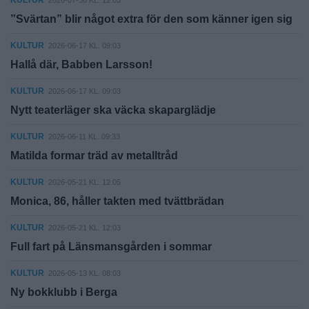
”Svärtan” blir något extra för den som känner igen sig
KULTUR
2026-06-17 KL. 09:03
Hallå där, Babben Larsson!
KULTUR
2026-06-17 KL. 09:03
Nytt teaterläger ska väcka skaparglädje
KULTUR
2026-06-11 KL. 09:33
Matilda formar träd av metalltråd
KULTUR
2026-05-21 KL. 12:05
Monica, 86, håller takten med tvättbrädan
KULTUR
2026-05-21 KL. 12:03
Full fart på Länsmansgården i sommar
KULTUR
2026-05-13 KL. 08:03
Ny bokklubb i Berga