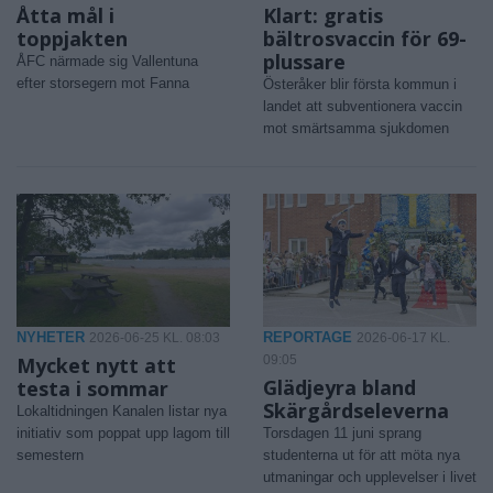
Åtta mål i
Klart: gratis
toppjakten
bältrosvaccin för 69-
plussare
ÅFC närmade sig Vallentuna
efter storsegern mot Fanna
Österåker blir första kommun i
landet att subventionera vaccin
mot smärtsamma sjukdomen
NYHETER
REPORTAGE
2026-06-25 KL. 08:03
2026-06-17 KL.
Mycket nytt att
09:05
Glädjeyra bland
testa i sommar
Skärgårdseleverna
Lokaltidningen Kanalen listar nya
initiativ som poppat upp lagom till
Torsdagen 11 juni sprang
semestern
studenterna ut för att möta nya
utmaningar och upplevelser i livet