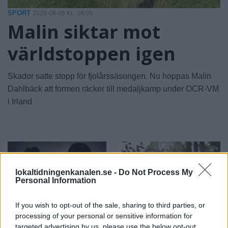
SPORT
2026-08-06 KL. 08:05
Malin siktar mot
världstoppen igen
Skador satte stopp för fjolårssäsongen. Nu hoppas Malin
Dahlbäck att formen räcker till medaljkamp under OCR-VM
i Irland
lokaltidningenkanalen.se -
Do Not Process My
Personal Information
If you wish to opt-out of the sale, sharing to third parties, or
2026-08-06 KL. 08:03
2026-08-06 KL. 08:03
processing of your personal or sensitive information for
Par drev nationell
Vandraren
targeted advertising by us, please use the below opt-out