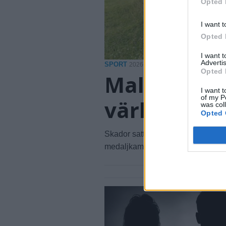
Opted 
I want t
Opted 
I want 
Advertis
SPORT
2026-08-06 KL. 08:05
Opted 
Malin sikta
I want t
of my P
världstopp
was col
Opted 
Skador satte stopp för fjolårssäso
medaljkamp under OCR-VM i Irla