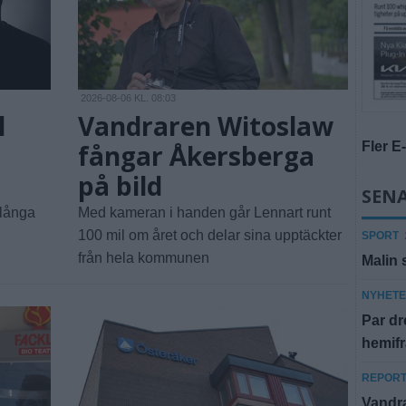
2026-08-06 KL. 08:03
l
Vandraren Witoslaw
fångar Åkersberga
Fler E
på bild
SEN
 långa
Med kameran i handen går Lennart runt
100 mil om året och delar sina upptäckter
SPORT
från hela kommunen
Malin 
NYHET
Par dr
hemif
REPOR
Vandra