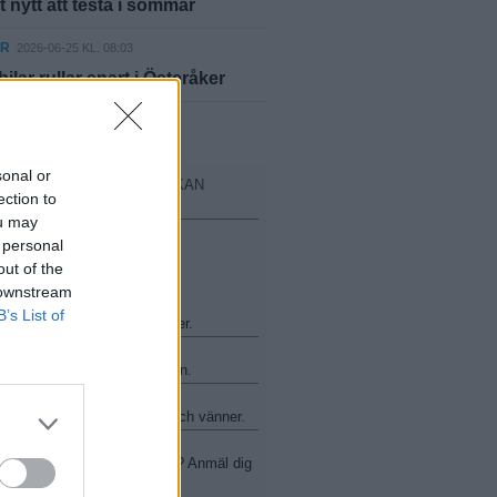
 nytt att testa i sommar
ER
2026-06-25 KL. 08:03
ilar rullar snart i Österåker
yheter
sonal or
TER FRÅN SVENSKA KYRKAN
ection to
RÅKER
ou may
 personal
out of the
 downstream
B’s List of
ncher och andra mötesplatser.
arvsdagarna - kyrkan är öppen.
t med Ingmarsö Hafsband och vänner.
yfiken på livets stora frågor? Anmäl dig
 Alphagrupp.