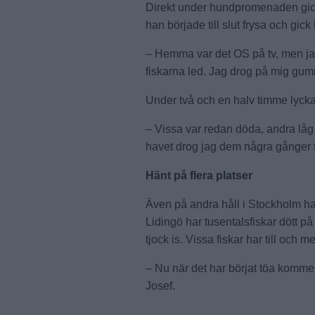
Direkt under hundpromenaden gick J
han började till slut frysa och gick
– Hemma var det OS på tv, men jag k
fiskarna led. Jag drog på mig gumm
Under två och en halv timme lycka
– Vissa var redan döda, andra låg
havet drog jag dem några gånger fr
Hänt på flera platser
Även på andra håll i Stockholm har 
Lidingö har tusentalsfiskar dött 
tjock is. Vissa fiskar har till och med
– Nu när det har börjat töa kommer
Josef.