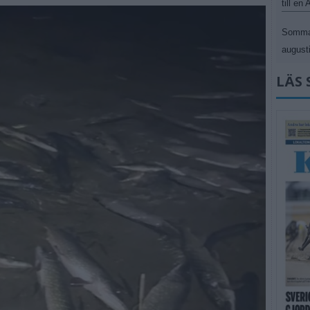
till en
Sommar
augusti
LÄS 