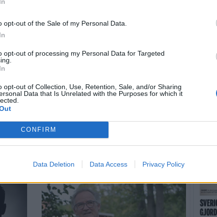
In
Sommar
o opt-out of the Sale of my Personal Data.
augusti
In
LÄS 
to opt-out of processing my Personal Data for Targeted
ing.
In
r mot
o opt-out of Collection, Use, Retention, Sale, and/or Sharing
ersonal Data that Is Unrelated with the Purposes for which it
en igen
lected.
Out
ngen. Nu hoppas Malin Dahlbäck att formen räcker till
CONFIRM
nd
Data Deletion
Data Access
Privacy Policy