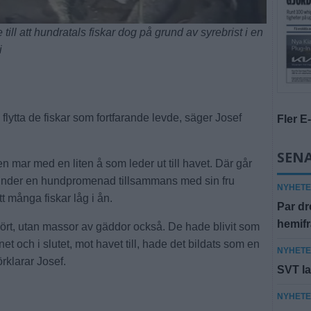
ll att hundratals fiskar dog på grund av syrebrist i en
i
 flytta de fiskar som fortfarande levde, säger Josef
Fler E
SENA
n mar med en liten å som leder ut till havet. Där går
h under en hundpromenad tillsammans med sin fru
NYHET
många fiskar låg i ån.
Par dr
hemif
mört, utan massor av gäddor också. De hade blivit som
et och i slutet, mot havet till, hade det bildats som en
NYHET
rklarar Josef.
SVT la
NYHET