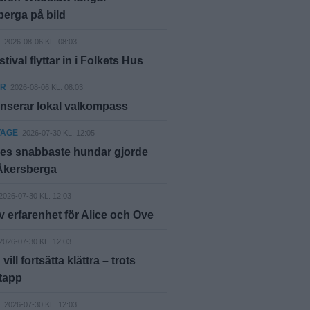
erga på bild
2026-08-06 KL. 08:03
tival flyttar in i Folkets Hus
ER
2026-08-06 KL. 08:03
nserar lokal valkompass
TAGE
2026-07-30 KL. 12:05
ges snabbaste hundar gjorde
 Åkersberga
2026-07-30 KL. 12:03
 erfarenhet för Alice och Ove
2026-07-30 KL. 12:03
vill fortsätta klättra – trots
tapp
2026-07-30 KL. 12:03