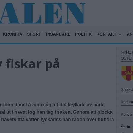
KRÖNIKA
SPORT
INSÄNDARE
POLITIK
KONTAKT
AN
NYHE
 fiskar på
ÖSTE
Sopplu
Kultur
röbon Josef Azami såg att det kryllade av både
al ut i havet tog han tag i saken. Genom att plocka
Konser
 havets fria vatten lyckades han rädda över hundra
Är du n