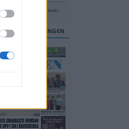
kyrka på Påta för barn och familj i
.
SENASTE E-TIDNINGEN