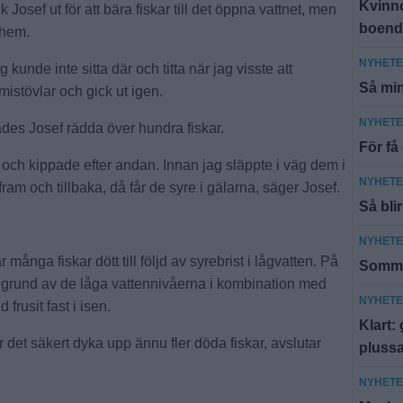
Kvinn
osef ut för att bära fiskar till det öppna vattnet, men
boend
 hem.
NYHET
unde inte sitta där och titta när jag visste att
Så min
istövlar och gick ut igen.
NYHET
des Josef rädda över hundra fiskar.
För få
 och kippade efter andan. Innan jag släppte i väg dem i
NYHET
am och tillbaka, då får de syre i gälarna, säger Josef.
Så bli
NYHET
många fiskar dött till följd av syrebrist i lågvatten. På
Sommar
på grund av de låga vattennivåerna i kombination med
NYHET
 frusit fast i isen.
Klart:
 det säkert dyka upp ännu fler döda fiskar, avslutar
pluss
NYHET