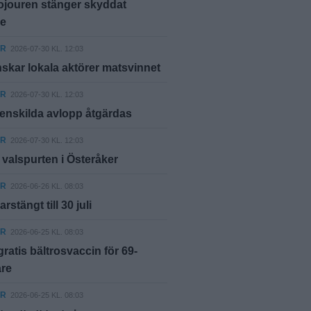
ojouren stänger skyddat
e
ER
2026-07-30 KL. 12:03
skar lokala aktörer matsvinnet
ER
2026-07-30 KL. 12:03
 enskilda avlopp åtgärdas
ER
2026-07-30 KL. 12:03
r valspurten i Österåker
ER
2026-06-26 KL. 08:03
stängt till 30 juli
ER
2026-06-25 KL. 08:03
 gratis bältrosvaccin för 69-
are
ER
2026-06-25 KL. 08:03