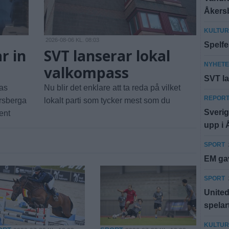
Åkersb
KULTUR
2026-08-06 KL. 08:03
Spelfes
ar in
SVT lanserar lokal
NYHET
valkompass
SVT la
as
Nu blir det enklare att ta reda på vilket
REPOR
rsberga
lokalt parti som tycker mest som du
Sveri
ent
upp i
SPORT
EM gav
SPORT
United 
spelar
KULTUR