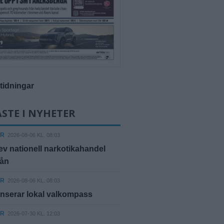
-tidningar
STE I NYHETER
ER
2026-08-06 KL. 08:03
ev nationell narkotikahandel
rån
ER
2026-08-06 KL. 08:03
nserar lokal valkompass
ER
2026-07-30 KL. 12:03