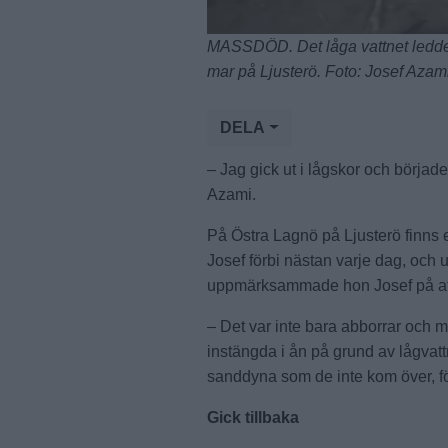
MASSDÖD. Det låga vattnet ledde ti
mar på Ljusterö. Foto: Josef Azam
DELA
– Jag gick ut i lågskor och började
Azami.
På Östra Lagnö på Ljusterö finns e
Josef förbi nästan varje dag, oc
uppmärksammade hon Josef på att 
– Det var inte bara abborrar och 
instängda i ån på grund av lågvattn
sanddyna som de inte kom över, fö
Gick tillbaka