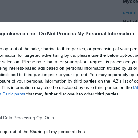
Mycket
NYHET
Robotb
ingenkanalen.se -
Do Not Process My Personal Information
Fler n
to opt-out of the sale, sharing to third parties, or processing of your per
NYHE
formation for targeted advertising by us, please use the below opt-out s
ÖSTE
r selection. Please note that after your opt-out request is processed y
eing interest-based ads based on personal information utilized by us or
disclosed to third parties prior to your opt-out. You may separately opt-
losure of your personal information by third parties on the IAB’s list of
. This information may also be disclosed by us to third parties on the
IA
Sopplu
Participants
that may further disclose it to other third parties.
Kultur
Konser
l Data Processing Opt Outs
Är du n
o opt-out of the Sharing of my personal data.
till en