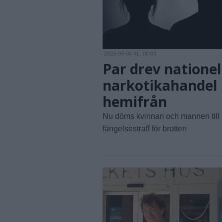
2026-08-06 KL. 08:03
Par drev nationel
narkotikahandel
hemifrån
Nu döms kvinnan och mannen till
fängelsestraff för brotten