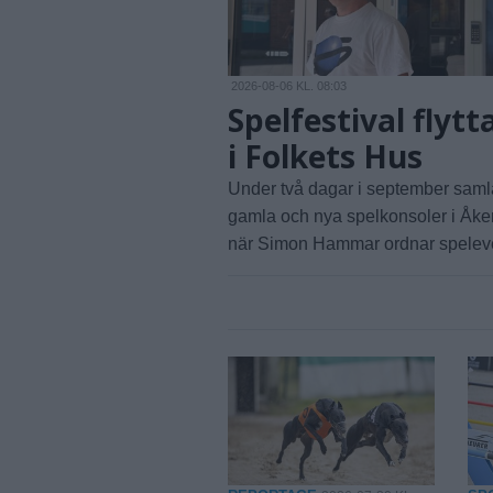
2026-08-06 KL. 08:03
Spelfestival flytt
i Folkets Hus
Under två dagar i september saml
gamla och nya spelkonsoler i Åke
när Simon Hammar ordnar spelev