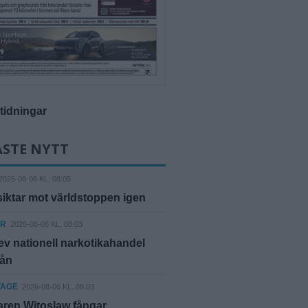
-tidningar
ASTE NYTT
2026-08-06 KL. 08:05
siktar mot världstoppen igen
ER
2026-08-06 KL. 08:03
ev nationell narkotikahandel
rån
TAGE
2026-08-06 KL. 08:03
ren Witoslaw fångar