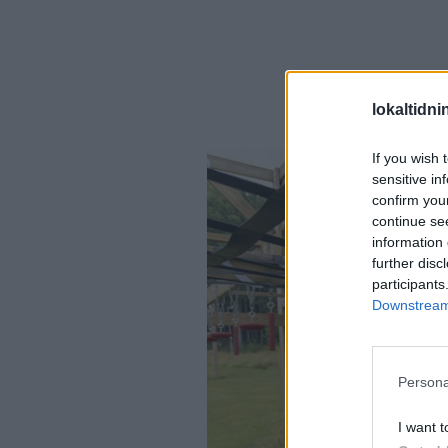
lokaltidn
If you wish 
sensitive in
confirm you
continue se
information 
further disc
participants
Downstream 
Persona
I want t