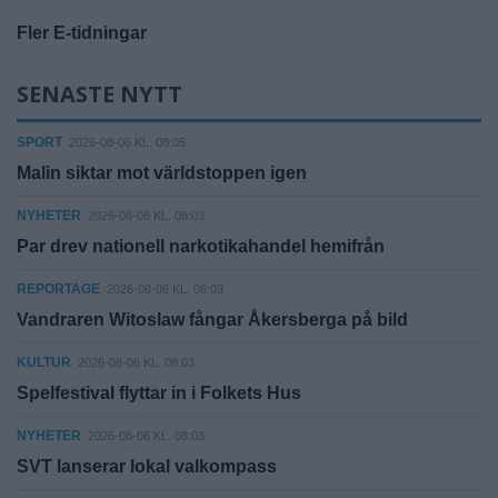
Fler E-tidningar
SENASTE NYTT
SPORT
2026-08-06 KL. 08:05
Malin siktar mot världstoppen igen
NYHETER
2026-08-06 KL. 08:03
Par drev nationell narkotikahandel hemifrån
REPORTAGE
2026-08-06 KL. 08:03
Vandraren Witoslaw fångar Åkersberga på bild
KULTUR
2026-08-06 KL. 08:03
Spelfestival flyttar in i Folkets Hus
NYHETER
2026-08-06 KL. 08:03
SVT lanserar lokal valkompass