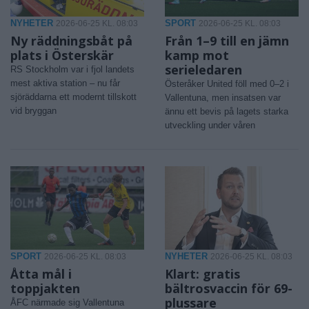
NYHETER
SPORT
2026-06-25 KL. 08:03
2026-06-25 KL. 08:03
Ny räddningsbåt på
Från 1–9 till en jämn
plats i Österskär
kamp mot
serieledaren
RS Stockholm var i fjol landets
mest aktiva station – nu får
Österåker United föll med 0–2 i
sjöräddarna ett modernt tillskott
Vallentuna, men insatsen var
vid bryggan
ännu ett bevis på lagets starka
utveckling under våren
SPORT
NYHETER
2026-06-25 KL. 08:03
2026-06-25 KL. 08:03
Åtta mål i
Klart: gratis
toppjakten
bältrosvaccin för 69-
plussare
ÅFC närmade sig Vallentuna