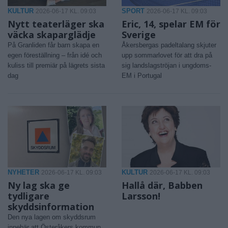
KULTUR
SPORT
2026-06-17 KL. 09:03
2026-06-17 KL. 09:03
Nytt teaterläger ska
Eric, 14, spelar EM för
väcka skaparglädje
Sverige
På Granliden får barn skapa en
Åkersbergas padeltalang skjuter
egen föreställning – från idé och
upp sommarlovet för att dra på
kuliss till premiär på lägrets sista
sig landslagströjan i ungdoms-
dag
EM i Portugal
NYHETER
KULTUR
2026-06-17 KL. 09:03
2026-06-17 KL. 09:03
Ny lag ska ge
Hallå där, Babben
tydligare
Larsson!
skyddsinformation
Den nya lagen om skyddsrum
innebär att Österåkers kommun