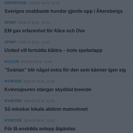
REPORTAGE
2026-07-30 KL. 12:05
Sveriges snabbaste hundar gjorde upp i Åkersberga
SPORT
2026-07-30 KL. 12:03
EM gav erfarenhet för Alice och Ove
SPORT
2026-07-30 KL. 12:03
United vill fortsätta klättra – trots spelartapp
KULTUR
2026-07-30 KL. 12:03
”Svärtan” blir något extra för den som känner igen sig
NYHETER
2026-07-30 KL. 12:03
Kvinnojouren stänger skyddat boende
NYHETER
2026-07-30 KL. 12:03
Så minskar lokala aktörer matsvinnet
NYHETER
2026-07-30 KL. 12:03
För få enskilda avlopp åtgärdas