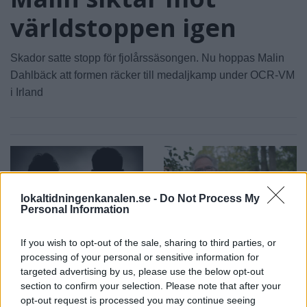
världstoppen igen
Skador satte stopp för fjolårssäsongen. Nu hoppas Malin
Dahlbäck att formen räcker till medaljkamp under OCR-VM
i Irland
lokaltidningenkanalen.se -
Do Not Process My
Personal Information
2026-08-06 KL. 08:03
2026-08-06 KL. 08:03
If you wish to opt-out of the sale, sharing to third parties, or
Par drev nationell
Vandraren
processing of your personal or sensitive information for
narkotikahandel
Witoslaw fångar
targeted advertising by us, please use the below opt-out
hemifrån
Åkersberga på
section to confirm your selection. Please note that after your
bild
Nu döms kvinnan och
opt-out request is processed you may continue seeing