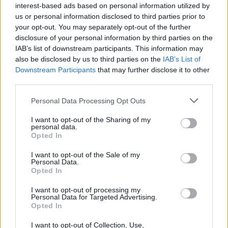
interest-based ads based on personal information utilized by
Med kameran i handen går
mannen till långa
us or personal information disclosed to third parties prior to
Lennart runt 100 mil om
fängelsestraff för brotten
your opt-out. You may separately opt-out of the further
året och delar sina
disclosure of your personal information by third parties on the
upptäckter från hela
IAB’s list of downstream participants. This information may
kommunen
also be disclosed by us to third parties on the
IAB’s List of
Downstream Participants
that may further disclose it to other
third parties.
Personal Data Processing Opt Outs
I want to opt-out of the Sharing of my
personal data.
Opted In
2026-08-06 KL. 08:03
2026-08-06 KL. 08:03
I want to opt-out of the Sale of my
Spelfestival
SVT lanserar lokal
Personal Data.
Opted In
flyttar in i Folkets
valkompass
Hus
Nu blir det enklare att ta
I want to opt-out of processing my
Personal Data for Targeted Advertising.
Under två dagar i
reda på vilket lokalt parti
Opted In
september samlas gamla
som tycker mest som du
I want to opt-out of Collection, Use,
och nya spelkonsoler i