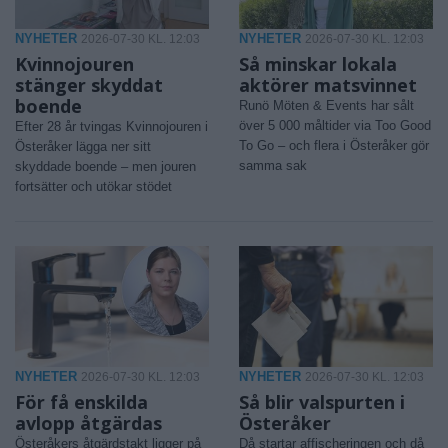
NYHETER
NYHETER
2026-07-30 KL. 12:03
2026-07-30 KL. 12:03
Kvinnojouren
Så minskar lokala
stänger skyddat
aktörer matsvinnet
boende
Runö Möten & Events har sålt
över 5 000 måltider via Too Good
Efter 28 år tvingas Kvinnojouren i
To Go – och flera i Österåker gör
Österåker lägga ner sitt
samma sak
skyddade boende – men jouren
fortsätter och utökar stödet
NYHETER
NYHETER
2026-07-30 KL. 12:03
2026-07-30 KL. 12:03
För få enskilda
Så blir valspurten i
avlopp åtgärdas
Österåker
Österåkers åtgärdstakt ligger på
Då startar affischeringen och då