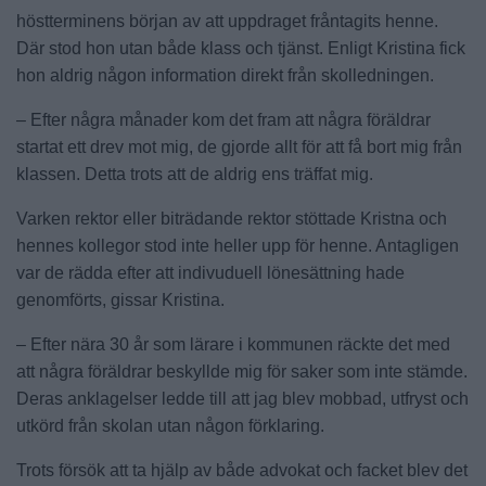
höstterminens början av att uppdraget fråntagits henne.
Där stod hon utan både klass och tjänst. Enligt Kristina fick
hon aldrig någon information direkt från skolledningen.
– Efter några månader kom det fram att några föräldrar
startat ett drev mot mig, de gjorde allt för att få bort mig från
klassen. Detta trots att de aldrig ens träffat mig.
Varken rektor eller biträdande rektor stöttade Kristna och
hennes kollegor stod inte heller upp för henne. Antagligen
var de rädda efter att indivuduell lönesättning hade
genomförts, gissar Kristina.
– Efter nära 30 år som lärare i kommunen räckte det med
att några föräldrar beskyllde mig för saker som inte stämde.
Deras anklagelser ledde till att jag blev mobbad, utfryst och
utkörd från skolan utan någon förklaring.
Trots försök att ta hjälp av både advokat och facket blev det