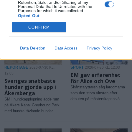
Retention, Sale, and/or Sharing of my
Åkersberga när Simon
Personal Data that Is Unrelated with the
Purposes for which it was collected.
Hammar ordnar spelevent
Opted Out
CONFIRM
Data Deletion
Data Access
Privacy Policy
REPORTAGE
SPORT
2026-07-30 KL.
2026-07-30 KL. 12:03
12:05
EM gav erfarenhet
Sveriges snabbaste
för Alice och Ove
hundar gjorde upp i
Skånstaryttaren såg lärdomarna
Åkersberga
som den stora vinsten efter
debuten på mästerskapsnivå
SM i hundkapplöpning ägde rum
på Åkers Kanal Greyhound Park
med hundra tävlande hundar