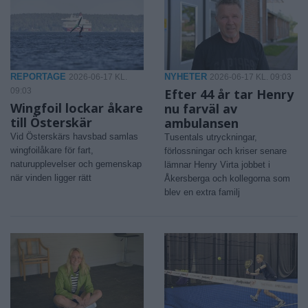
REPORTAGE
NYHETER
2026-06-17 KL.
2026-06-17 KL. 09:03
09:03
Efter 44 år tar Henry
Wingfoil lockar åkare
nu farväl av
till Österskär
ambulansen
Vid Österskärs havsbad samlas
Tusentals utryckningar,
wingfoilåkare för fart,
förlossningar och kriser senare
naturupplevelser och gemenskap
lämnar Henry Virta jobbet i
när vinden ligger rätt
Åkersberga och kollegorna som
blev en extra familj