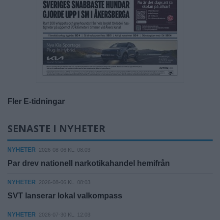
Fler E-tidningar
SENASTE I NYHETER
NYHETER
2026-08-06 KL. 08:03
Par drev nationell narkotikahandel hemifrån
NYHETER
2026-08-06 KL. 08:03
SVT lanserar lokal valkompass
NYHETER
2026-07-30 KL. 12:03