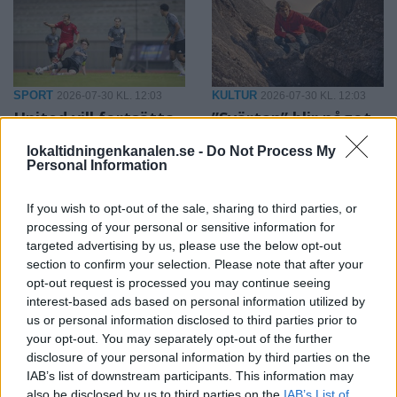
SPORT
KULTUR
2026-07-30 KL. 12:03
2026-07-30 KL. 12:03
United vill fortsätta
”Svärtan” blir något
klättra – trots
extra för den som
lokaltidningenkanalen.se -
Do Not Process My
spelartapp
känner igen sig
Personal Information
Efter en stark avslutning på
vårsäsongen lämnade Österåker
If you wish to opt-out of the sale, sharing to third parties, or
United det akuta bottenträsket
processing of your personal or sensitive information for
targeted advertising by us, please use the below opt-out
section to confirm your selection. Please note that after your
opt-out request is processed you may continue seeing
interest-based ads based on personal information utilized by
us or personal information disclosed to third parties prior to
your opt-out. You may separately opt-out of the further
disclosure of your personal information by third parties on the
IAB’s list of downstream participants. This information may
also be disclosed by us to third parties on the
IAB’s List of