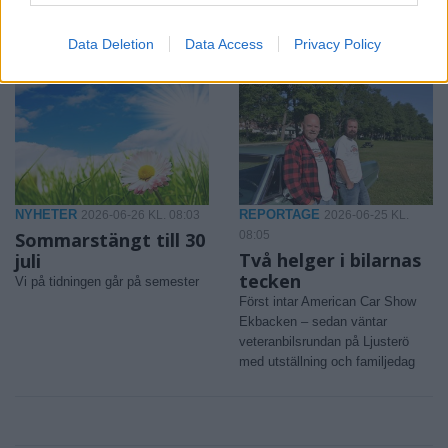
2,2 procent – långt under de fem
dyker valstugorna upp på
procent som anses nödvändiga
Storängstorget
Data Deletion
Data Access
Privacy Policy
NYHETER
REPORTAGE
2026-06-26 KL. 08:03
2026-06-25 KL.
Sommarstängt till 30
08:05
Två helger i bilarnas
juli
tecken
Vi på tidningen går på semester
Först intar American Car Show
Ekbacken – sedan väntar
veteranbilsrundan på Ljusterö
med utställning och familjedag