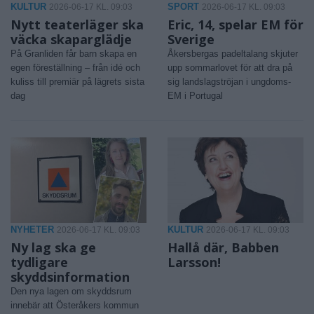
KULTUR
SPORT
2026-06-17 KL. 09:03
2026-06-17 KL. 09:03
Nytt teaterläger ska
Eric, 14, spelar EM för
väcka skaparglädje
Sverige
På Granliden får barn skapa en
Åkersbergas padeltalang skjuter
egen föreställning – från idé och
upp sommarlovet för att dra på
kuliss till premiär på lägrets sista
sig landslagströjan i ungdoms-
dag
EM i Portugal
NYHETER
KULTUR
2026-06-17 KL. 09:03
2026-06-17 KL. 09:03
Ny lag ska ge
Hallå där, Babben
tydligare
Larsson!
skyddsinformation
Den nya lagen om skyddsrum
innebär att Österåkers kommun