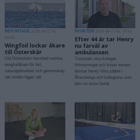
REPORTAGE
NYHETER
2026-06-17 KL.
2026-06-17 KL. 09:03
09:03
Efter 44 år tar Henry
Wingfoil lockar åkare
nu farväl av
till Österskär
ambulansen
Vid Österskärs havsbad samlas
Tusentals utryckningar,
wingfoilåkare för fart,
förlossningar och kriser senare
naturupplevelser och gemenskap
lämnar Henry Virta jobbet i
när vinden ligger rätt
Åkersberga och kollegorna som
blev en extra familj