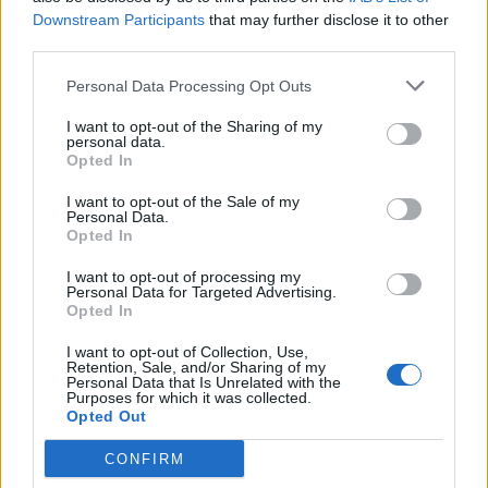
Downstream Participants
that may further disclose it to other
NYHETER
NYHETER
2026-07-30 KL. 12:03
2026-07-30 KL. 12:03
third parties.
Kvinnojouren
Så minskar lokala
stänger skyddat
aktörer matsvinnet
Personal Data Processing Opt Outs
boende
Runö Möten & Events har sålt
över 5 000 måltider via Too Good
Efter 28 år tvingas Kvinnojouren i
I want to opt-out of the Sharing of my
personal data.
To Go – och flera i Österåker gör
Österåker lägga ner sitt
Opted In
samma sak
skyddade boende – men jouren
fortsätter och utökar stödet
I want to opt-out of the Sale of my
Personal Data.
Opted In
I want to opt-out of processing my
Personal Data for Targeted Advertising.
Opted In
I want to opt-out of Collection, Use,
Retention, Sale, and/or Sharing of my
Personal Data that Is Unrelated with the
Purposes for which it was collected.
NYHETER
NYHETER
2026-07-30 KL. 12:03
2026-07-30 KL. 12:03
Opted Out
För få enskilda
Så blir valspurten i
avlopp åtgärdas
Österåker
CONFIRM
Österåkers åtgärdstakt ligger på
Då startar affischeringen och då