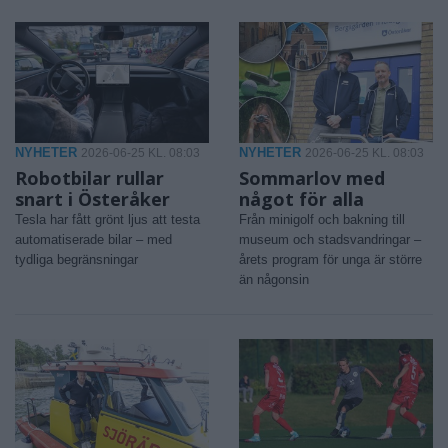
NYHETER
NYHETER
2026-06-25 KL. 08:03
2026-06-25 KL. 08:03
Robotbilar rullar
Sommarlov med
snart i Österåker
något för alla
Tesla har fått grönt ljus att testa
Från minigolf och bakning till
automatiserade bilar – med
museum och stadsvandringar –
tydliga begränsningar
årets program för unga är större
än någonsin