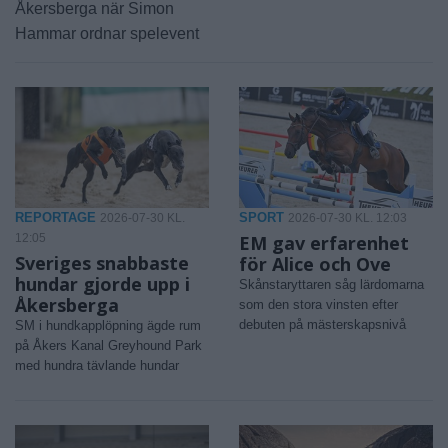
Åkersberga när Simon
Hammar ordnar spelevent
REPORTAGE
SPORT
2026-07-30 KL.
2026-07-30 KL. 12:03
12:05
EM gav erfarenhet
Sveriges snabbaste
för Alice och Ove
hundar gjorde upp i
Skånstaryttaren såg lärdomarna
Åkersberga
som den stora vinsten efter
debuten på mästerskapsnivå
SM i hundkapplöpning ägde rum
på Åkers Kanal Greyhound Park
med hundra tävlande hundar