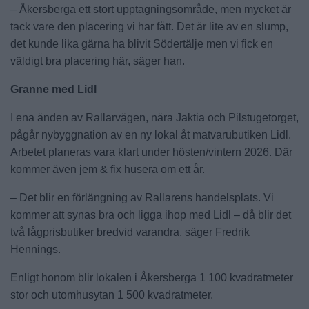
– Åkersberga ett stort upptagningsområde, men mycket är
tack vare den placering vi har fått. Det är lite av en slump,
det kunde lika gärna ha blivit Södertälje men vi fick en
väldigt bra placering här, säger han.
Granne med Lidl
I ena änden av Rallarvägen, nära Jaktia och Pilstugetorget,
pågår nybyggnation av en ny lokal åt matvarubutiken Lidl.
Arbetet planeras vara klart under hösten/vintern 2026. Där
kommer även jem & fix husera om ett år.
– Det blir en förlängning av Rallarens handelsplats. Vi
kommer att synas bra och ligga ihop med Lidl – då blir det
två lågprisbutiker bredvid varandra, säger Fredrik
Hennings.
Enligt honom blir lokalen i Åkersberga 1 100 kvadratmeter
stor och utomhusytan 1 500 kvadratmeter.