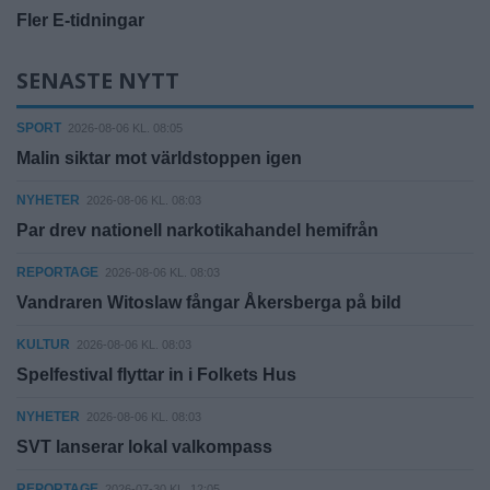
Fler E-tidningar
SENASTE NYTT
SPORT
2026-08-06 KL. 08:05
Malin siktar mot världstoppen igen
NYHETER
2026-08-06 KL. 08:03
Par drev nationell narkotikahandel hemifrån
REPORTAGE
2026-08-06 KL. 08:03
Vandraren Witoslaw fångar Åkersberga på bild
KULTUR
2026-08-06 KL. 08:03
Spelfestival flyttar in i Folkets Hus
NYHETER
2026-08-06 KL. 08:03
SVT lanserar lokal valkompass
REPORTAGE
2026-07-30 KL. 12:05