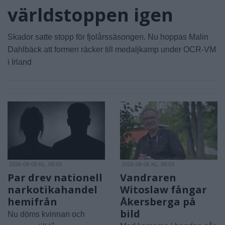
världstoppen igen
Skador satte stopp för fjolårssäsongen. Nu hoppas Malin
Dahlbäck att formen räcker till medaljkamp under OCR-VM
i Irland
2026-08-06 KL. 08:03
2026-08-06 KL. 08:03
Par drev nationell
Vandraren
narkotikahandel
Witoslaw fångar
hemifrån
Åkersberga på
bild
Nu döms kvinnan och