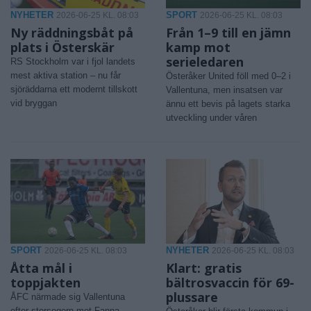
NYHETER
SPORT
2026-06-25 KL. 08:03
2026-06-25 KL. 08:03
Ny räddningsbåt på
Från 1–9 till en jämn
plats i Österskär
kamp mot
serieledaren
RS Stockholm var i fjol landets
mest aktiva station – nu får
Österåker United föll med 0–2 i
sjöräddarna ett modernt tillskott
Vallentuna, men insatsen var
vid bryggan
ännu ett bevis på lagets starka
utveckling under våren
SPORT
NYHETER
2026-06-25 KL. 08:03
2026-06-25 KL. 08:03
Åtta mål i
Klart: gratis
toppjakten
bältrosvaccin för 69-
plussare
ÅFC närmade sig Vallentuna
efter storsegern mot Fanna