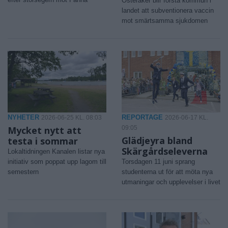
Österåker blir första kommun i
landet att subventionera vaccin
mot smärtsamma sjukdomen
NYHETER
REPORTAGE
2026-06-25 KL. 08:03
2026-06-17 KL.
Mycket nytt att
09:05
Glädjeyra bland
testa i sommar
Skärgårdseleverna
Lokaltidningen Kanalen listar nya
initiativ som poppat upp lagom till
Torsdagen 11 juni sprang
semestern
studenterna ut för att möta nya
utmaningar och upplevelser i livet