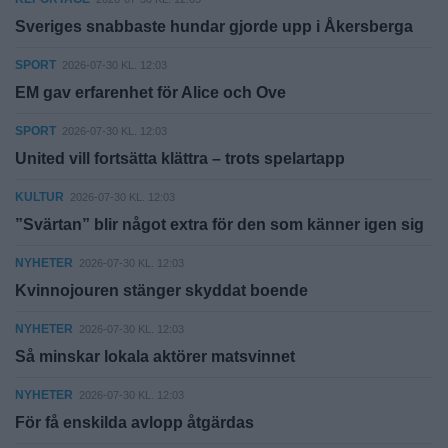
Sveriges snabbaste hundar gjorde upp i Åkersberga
SPORT
2026-07-30 KL. 12:03
EM gav erfarenhet för Alice och Ove
SPORT
2026-07-30 KL. 12:03
United vill fortsätta klättra – trots spelartapp
KULTUR
2026-07-30 KL. 12:03
”Svärtan” blir något extra för den som känner igen sig
NYHETER
2026-07-30 KL. 12:03
Kvinnojouren stänger skyddat boende
NYHETER
2026-07-30 KL. 12:03
Så minskar lokala aktörer matsvinnet
NYHETER
2026-07-30 KL. 12:03
För få enskilda avlopp åtgärdas