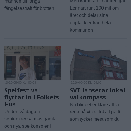
Med kameran i handen går
mannen till långa
Lennart runt 100 mil om
fängelsestraff för brotten
året och delar sina
upptäckter från hela
kommunen
2026-08-06 KL. 08:03
2026-08-06 KL. 08:03
Spelfestival
SVT lanserar lokal
flyttar in i Folkets
valkompass
Hus
Nu blir det enklare att ta
Under två dagar i
reda på vilket lokalt parti
september samlas gamla
som tycker mest som du
och nya spelkonsoler i