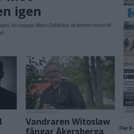
en igen
ngen. Nu hoppas Malin Dahlbäck att formen räcker till
nd
2026-08-06 KL. 08:03
l
Vandraren Witoslaw
fångar Åkersberga
Fler E