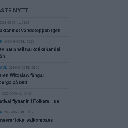
ASTE NYTT
2026-08-06 KL. 08:05
siktar mot världstoppen igen
ER
2026-08-06 KL. 08:03
ev nationell narkotikahandel
rån
TAGE
2026-08-06 KL. 08:03
ren Witoslaw fångar
erga på bild
2026-08-06 KL. 08:03
tival flyttar in i Folkets Hus
ER
2026-08-06 KL. 08:03
nserar lokal valkompass