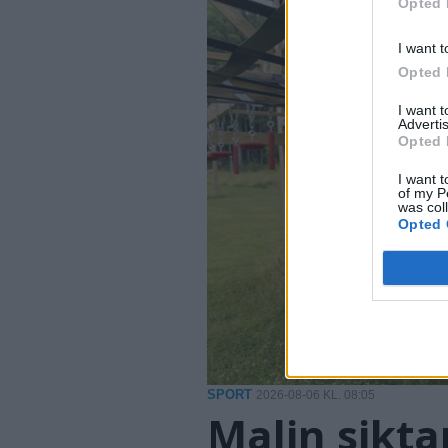
Opted 
I want t
Opted 
I want 
Advertis
Opted 
I want t
of my P
was col
Opted 
SPORT
2026-08-06 KL. 08:05
Malin sikta