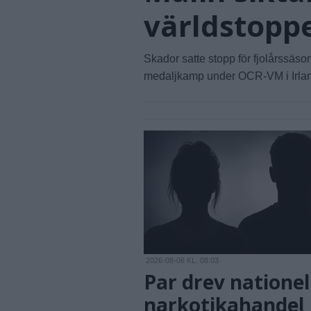
världstopp
Skador satte stopp för fjolårssäso
medaljkamp under OCR-VM i Irla
2026-08-06 KL. 08:03
Par drev nationel
narkotikahandel