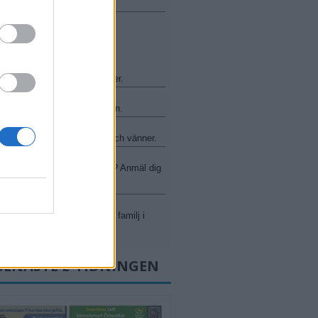
RÅKER
ncher och andra mötesplatser.
arvsdagarna - kyrkan är öppen.
t med Ingmarsö Hafsband och vänner.
yfiken på livets stora frågor? Anmäl dig
 Alphagrupp.
kyrka på Påta för barn och familj i
.
SENASTE E-TIDNINGEN