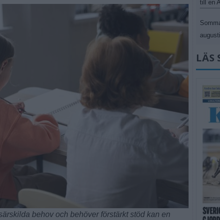
till en
Sommar
augusti
LÄS 
rskilda behov och behöver förstärkt stöd kan en