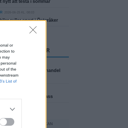
 nytt att testa i sommar
ER
2026-06-25 KL. 08:03
ilar rullar snart i Österåker
yheter
sonal or
T LÄSTA NYHETER
ection to
ou may
ER
 personal
2026-08-06 KL. 08:03
out of the
ev nationell narkotikahandel
 downstream
rån
B’s List of
ER
2026-08-06 KL. 08:03
nserar lokal valkompass
yheter
TER FRÅN SVENSKA KYRKAN