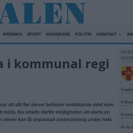
KRÖNIKA
SPORT
INSÄNDARE
POLITIK
KONTAKT
AN
NYHE
a i kommunal regi
ÖSTE
Sopplu
Kultur
 att allt fler elever behöver omfattande stöd som
tt möta. Nu utreds därför möjligheten att starta en
Konser
är elever kan få anpassad undervisning under hela
Är du n