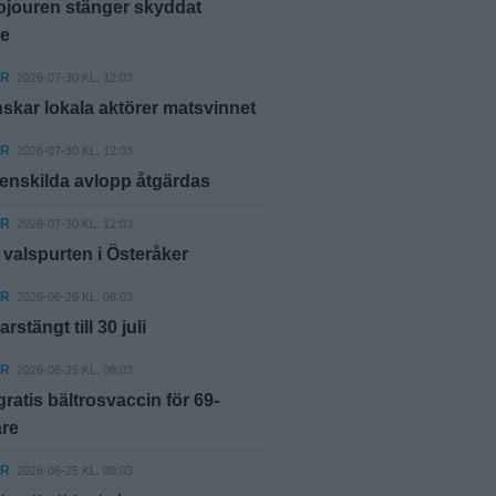
ojouren stänger skyddat
e
ER
2026-07-30 KL. 12:03
skar lokala aktörer matsvinnet
ER
2026-07-30 KL. 12:03
 enskilda avlopp åtgärdas
ER
2026-07-30 KL. 12:03
r valspurten i Österåker
ER
2026-06-26 KL. 08:03
stängt till 30 juli
ER
2026-06-25 KL. 08:03
 gratis bältrosvaccin för 69-
are
ER
2026-06-25 KL. 08:03