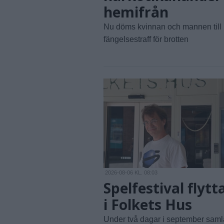
hemifrån
Nu döms kvinnan och mannen till
fängelsestraff för brotten
2026-08-06 KL. 08:03
Spelfestival flytt
i Folkets Hus
Under två dagar i september saml