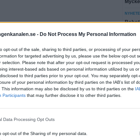
Mycket
NYHET
Robotb
ingenkanalen.se -
Do Not Process My Personal Information
Fler n
to opt-out of the sale, sharing to third parties, or processing of your per
MES
formation for targeted advertising by us, please use the below opt-out s
r selection. Please note that after your opt-out request is processed y
NYHET
eing interest-based ads based on personal information utilized by us or
disclosed to third parties prior to your opt-out. You may separately opt-
Par dr
losure of your personal information by third parties on the IAB’s list of
hemif
. This information may also be disclosed by us to third parties on the
IA
Participants
that may further disclose it to other third parties.
NYHET
SVT la
l Data Processing Opt Outs
Fler n
o opt-out of the Sharing of my personal data.
NYHE