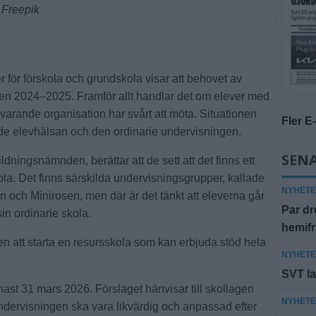
 Freepik
ör förskola och grundskola visar att behovet av
oden 2024–2025. Framför allt handlar det om elever med
varande organisation har svårt att möta. Situationen
Fler E
de elevhälsan och den ordinarie undervisningen.
SENA
dningsnämnden, berättar att de sett att det finns ett
la. Det finns särskilda undervisningsgrupper, kallade
NYHET
ch Minirosen, men där är det tänkt att eleverna går
Par dr
sin ordinarie skola.
hemif
ten att starta en resursskola som kan erbjuda stöd hela
NYHET
SVT la
ast 31 mars 2026. Förslaget hänvisar till skollagen
NYHET
undervisningen ska vara likvärdig och anpassad efter