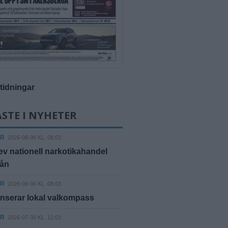
-tidningar
STE I NYHETER
ER
2026-08-06 KL. 08:03
ev nationell narkotikahandel
rån
ER
2026-08-06 KL. 08:03
nserar lokal valkompass
ER
2026-07-30 KL. 12:03