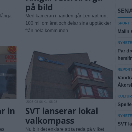
på bild
SEN
 långa
Med kameran i handen går Lennart runt
100 mil om året och delar sina upptäckter
SPORT
från hela kommunen
Malin 
NYHET
Par dr
hemif
REPOR
Vandra
Åkersb
KULTUR
2026-08-06 KL. 08:03
Spelfes
ar in
SVT lanserar lokal
NYHET
valkompass
SVT la
as
Nu blir det enklare att ta reda på vilket