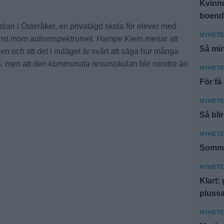
Kvinn
boend
lan i Österåker, en privatägd skola för elever med
NYHET
ämst inom autismspektrumet. Hampe Klein menar att
Så min
ngen och att det i nuläget är svårt att säga hur många
, men att den kommunala resursskolan blir mindre än
NYHET
För få
NYHET
Så bli
NYHET
Sommar
NYHET
Klart:
pluss
NYHET