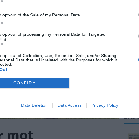
In
ÖSTE
o opt-out of the Sale of my Personal Data.
In
to opt-out of processing my Personal Data for Targeted
Sopplu
ing.
In
Kultur
o opt-out of Collection, Use, Retention, Sale, and/or Sharing
ersonal Data that Is Unrelated with the Purposes for which it
Konser
lected.
Out
Är du n
till en
CONFIRM
Sommar
augusti
Data Deletion
Data Access
Privacy Policy
LÄS 
r mot