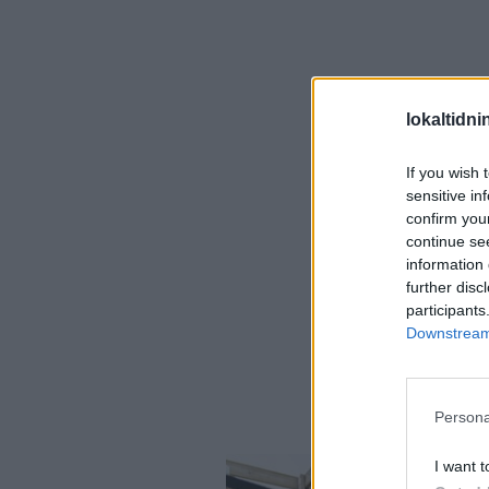
lokaltidn
If you wish 
sensitive in
confirm you
continue se
information 
further disc
participants
Downstream 
Persona
I want t