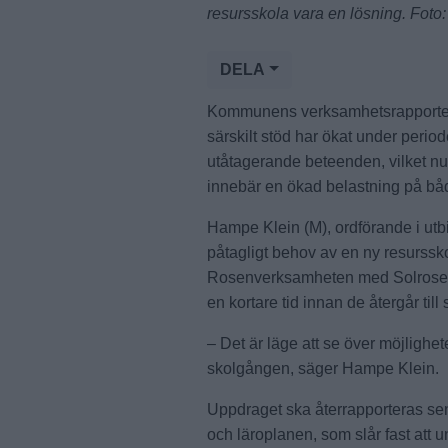
resursskola vara en lösning. Foto:
DELA
Kommunens verksamhetsrapporter f
särskilt stöd har ökat under peri
utåtagerande beteenden, vilket nu
innebär en ökad belastning på bå
Hampe Klein (M), ordförande i utbil
påtagligt behov av en ny resurssko
Rosenverksamheten med Solrosen o
en kortare tid innan de återgår till 
– Det är läge att se över möjlighe
skolgången, säger Hampe Klein.
Uppdraget ska återrapporteras sen
och läroplanen, som slår fast att 