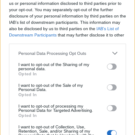
us or personal information disclosed to third parties prior to
Hus
Nu blir det enklare att ta
your opt-out. You may separately opt-out of the further
Under två dagar i
reda på vilket lokalt parti
disclosure of your personal information by third parties on the
september samlas gamla
som tycker mest som du
IAB’s list of downstream participants. This information may
och nya spelkonsoler i
also be disclosed by us to third parties on the
IAB’s List of
Downstream Participants
that may further disclose it to other
Åkersberga när Simon
third parties.
Hammar ordnar spelevent
Personal Data Processing Opt Outs
I want to opt-out of the Sharing of my
personal data.
Opted In
I want to opt-out of the Sale of my
Personal Data.
Opted In
REPORTAGE
SPORT
2026-07-30 KL.
2026-07-30 KL. 12:03
12:05
EM gav erfarenhet
I want to opt-out of processing my
Personal Data for Targeted Advertising.
Sveriges snabbaste
för Alice och Ove
Opted In
hundar gjorde upp i
Skånstaryttaren såg lärdomarna
Åkersberga
som den stora vinsten efter
I want to opt-out of Collection, Use,
debuten på mästerskapsnivå
SM i hundkapplöpning ägde rum
Retention, Sale, and/or Sharing of my