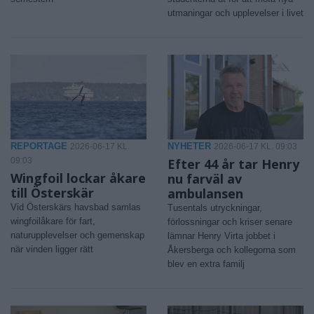
utmaningar och upplevelser i livet
REPORTAGE
NYHETER
2026-06-17 KL.
2026-06-17 KL. 09:03
09:03
Efter 44 år tar Henry
Wingfoil lockar åkare
nu farväl av
till Österskär
ambulansen
Vid Österskärs havsbad samlas
Tusentals utryckningar,
wingfoilåkare för fart,
förlossningar och kriser senare
naturupplevelser och gemenskap
lämnar Henry Virta jobbet i
när vinden ligger rätt
Åkersberga och kollegorna som
blev en extra familj