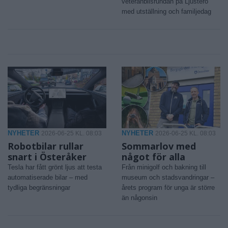
veteranbilsrundan på Ljusterö
med utställning och familjedag
NYHETER
NYHETER
2026-06-25 KL. 08:03
2026-06-25 KL. 08:03
Robotbilar rullar
Sommarlov med
snart i Österåker
något för alla
Tesla har fått grönt ljus att testa
Från minigolf och bakning till
automatiserade bilar – med
museum och stadsvandringar –
tydliga begränsningar
årets program för unga är större
än någonsin