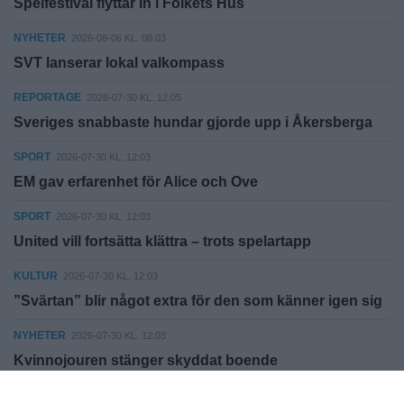
Spelfestival flyttar in i Folkets Hus
NYHETER
2026-08-06 KL. 08:03
SVT lanserar lokal valkompass
REPORTAGE
2026-07-30 KL. 12:05
Sveriges snabbaste hundar gjorde upp i Åkersberga
SPORT
2026-07-30 KL. 12:03
EM gav erfarenhet för Alice och Ove
SPORT
2026-07-30 KL. 12:03
United vill fortsätta klättra – trots spelartapp
KULTUR
2026-07-30 KL. 12:03
”Svärtan” blir något extra för den som känner igen sig
NYHETER
2026-07-30 KL. 12:03
Kvinnojouren stänger skyddat boende
NYHETER
2026-07-30 KL. 12:03