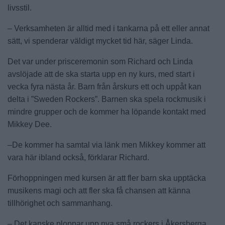
livsstil.
– Verksamheten är alltid med i tankarna på ett eller annat
sätt, vi spenderar väldigt mycket tid här, säger Linda.
Det var under prisceremonin som Richard och Linda
avslöjade att de ska starta upp en ny kurs, med start i
vecka fyra nästa år. Barn från årskurs ett och uppåt kan
delta i ”Sweden Rockers”. Barnen ska spela rockmusik i
mindre grupper och de kommer ha löpande kontakt med
Mikkey Dee.
–De kommer ha samtal via länk men Mikkey kommer att
vara här ibland också, förklarar Richard.
Förhoppningen med kursen är att fler barn ska upptäcka
musikens magi och att fler ska få chansen att känna
tillhörighet och sammanhang.
– Det kanske ploppar upp nya små rockers i Åkersberga,