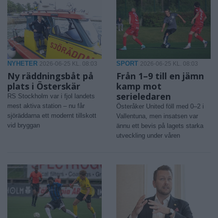
NYHETER
SPORT
2026-06-25 KL. 08:03
2026-06-25 KL. 08:03
Ny räddningsbåt på
Från 1–9 till en jämn
plats i Österskär
kamp mot
serieledaren
RS Stockholm var i fjol landets
mest aktiva station – nu får
Österåker United föll med 0–2 i
sjöräddarna ett modernt tillskott
Vallentuna, men insatsen var
vid bryggan
ännu ett bevis på lagets starka
utveckling under våren