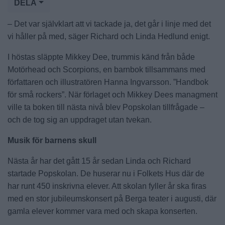
DELA
– Det var självklart att vi tackade ja, det går i linje med det
vi håller på med, säger Richard och Linda Hedlund enigt.
I höstas släppte Mikkey Dee, trummis känd från både
Motörhead och Scorpions, en barnbok tillsammans med
författaren och illustratören Hanna Ingvarsson. ”Handbok
för små rockers”. När förlaget och Mikkey Dees managment
ville ta boken till nästa nivå blev Popskolan tillfrågade –
och de tog sig an uppdraget utan tvekan.
Musik för barnens skull
Nästa år har det gått 15 år sedan Linda och Richard
startade Popskolan. De huserar nu i Folkets Hus där de
har runt 450 inskrivna elever. Att skolan fyller år ska firas
med en stor jubileumskonsert på Berga teater i augusti, där
gamla elever kommer vara med och skapa konserten.