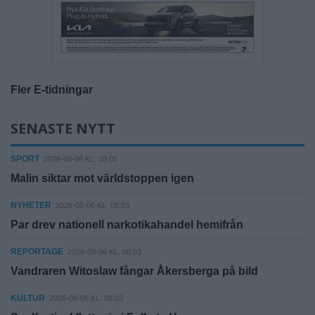
Fler E-tidningar
SENASTE NYTT
SPORT
2026-08-06 KL. 08:05
Malin siktar mot världstoppen igen
NYHETER
2026-08-06 KL. 08:03
Par drev nationell narkotikahandel hemifrån
REPORTAGE
2026-08-06 KL. 08:03
Vandraren Witoslaw fångar Åkersberga på bild
KULTUR
2026-08-06 KL. 08:03