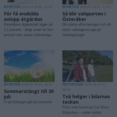
NYHETER
NYHETER
2026-07-30 KL. 12:03
2026-07-30 KL. 12:03
För få enskilda
Så blir valspurten i
avlopp åtgärdas
Österåker
Österåkers åtgärdstakt ligger på
Då startar affischeringen och då
2,2 procent – långt under de fem
dyker valstugorna upp på
procent som anses nödvändiga
Storängstorget
NYHETER
REPORTAGE
2026-06-26 KL. 08:03
2026-06-25 KL.
Sommarstängt till 30
08:05
Två helger i bilarnas
juli
tecken
Vi på tidningen går på semester
Först intar American Car Show
Ekbacken – sedan väntar