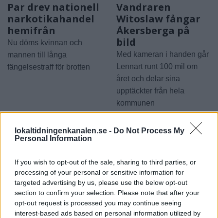
Par drev nationell
Vandraren
narkotikahandel
Witoslaw fångar
hemifrån
Åkersberga på
bild
Nu döms kvinnan och
Med kameran i handen går
mannen till långa
Lennart runt 100 mil om
fängelsestraff för brotten
året och delar sina
upptäckter från hela
kommunen
lokaltidningenkanalen.se -
Do Not Process My
Personal Information
If you wish to opt-out of the sale, sharing to third parties, or
processing of your personal or sensitive information for
targeted advertising by us, please use the below opt-out
2026-08-06 KL. 08:03
2026-08-06 KL. 08:03
section to confirm your selection. Please note that after your
Spelfestival
SVT lanserar lokal
opt-out request is processed you may continue seeing
flyttar in i Folkets
valkompass
interest-based ads based on personal information utilized by