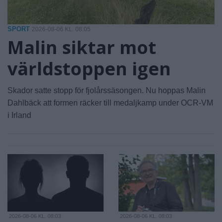
SPORT
2026-08-06 KL. 08:05
Malin siktar mot
världstoppen igen
Skador satte stopp för fjolårssäsongen. Nu hoppas Malin
Dahlbäck att formen räcker till medaljkamp under OCR-VM
i Irland
2026-08-06 KL. 08:03
2026-08-06 KL. 08:03