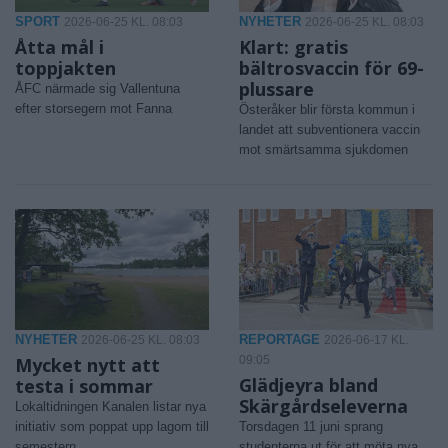
SPORT
NYHETER
2026-06-25 KL. 08:03
2026-06-25 KL. 08:03
Åtta mål i
Klart: gratis
toppjakten
bältrosvaccin för 69-
plussare
ÅFC närmade sig Vallentuna
efter storsegern mot Fanna
Österåker blir första kommun i
landet att subventionera vaccin
mot smärtsamma sjukdomen
NYHETER
REPORTAGE
2026-06-25 KL. 08:03
2026-06-17 KL.
Mycket nytt att
09:05
Glädjeyra bland
testa i sommar
Skärgårdseleverna
Lokaltidningen Kanalen listar nya
initiativ som poppat upp lagom till
Torsdagen 11 juni sprang
semestern
studenterna ut för att möta nya