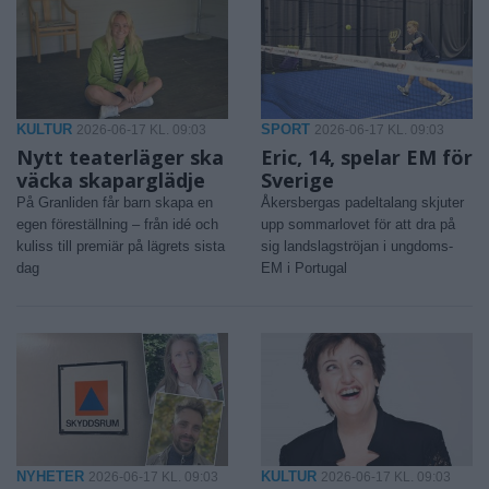
KULTUR
SPORT
2026-06-17 KL. 09:03
2026-06-17 KL. 09:03
Nytt teaterläger ska
Eric, 14, spelar EM för
väcka skaparglädje
Sverige
På Granliden får barn skapa en
Åkersbergas padeltalang skjuter
egen föreställning – från idé och
upp sommarlovet för att dra på
kuliss till premiär på lägrets sista
sig landslagströjan i ungdoms-
dag
EM i Portugal
NYHETER
KULTUR
2026-06-17 KL. 09:03
2026-06-17 KL. 09:03