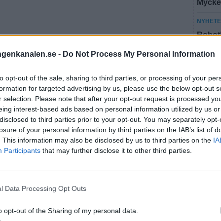
Mycket
NYHET
Robotb
ingenkanalen.se -
Do Not Process My Personal Information
Fler n
to opt-out of the sale, sharing to third parties, or processing of your per
MES
formation for targeted advertising by us, please use the below opt-out s
r selection. Please note that after your opt-out request is processed y
NYHET
eing interest-based ads based on personal information utilized by us or
disclosed to third parties prior to your opt-out. You may separately opt-
Par dr
losure of your personal information by third parties on the IAB’s list of
hemif
. This information may also be disclosed by us to third parties on the
IA
Participants
that may further disclose it to other third parties.
NYHET
SVT la
l Data Processing Opt Outs
Fler n
o opt-out of the Sharing of my personal data.
NYHE