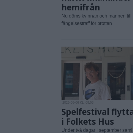
hemifrån
Nu döms kvinnan och mannen till
fängelsestraff för brotten
2026-08-06 KL. 08:03
Spelfestival flytt
i Folkets Hus
Under två dagar i september saml