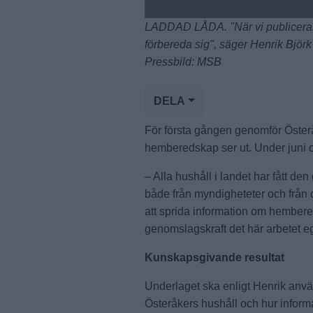
LADDAD LÅDA. "När vi publicerar re
förbereda sig", säger Henrik Bj
Pressbild: MSB
DELA
För första gången genomför Öste
hemberedskap ser ut. Under juni oc
– Alla hushåll i landet har fått d
både från myndigheteter och från
att sprida information om hembered
genomslagskraft det här arbetet eg
Kunskapsgivande resultat
Underlaget ska enligt Henrik använ
Österåkers hushåll och hur info