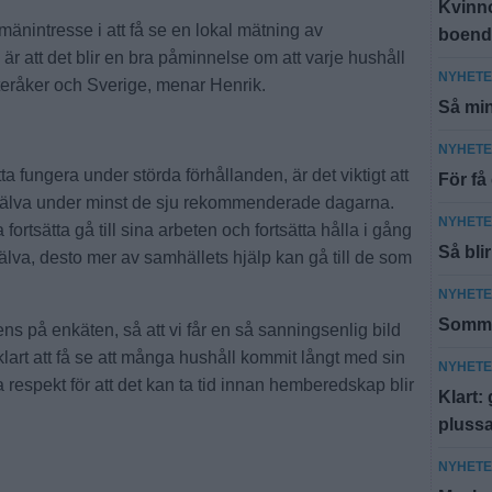
Kvinn
llmänintresse i att få se en lokal mätning av
boend
att det blir en bra påminnelse om att varje hushåll
NYHET
steråker och Sverige, menar Henrik.
Så min
NYHET
ta fungera under störda förhållanden, är det viktigt att
För få
själva under minst de sju rekommenderade dagarna.
NYHET
ortsätta gå till sina arbeten och fortsätta hålla i gång
Så bli
jälva, desto mer av samhällets hjälp kan gå till de som
NYHET
Sommar
s på enkäten, så att vi får en så sanningsenlig bild
lart att få se att många hushåll kommit långt med sin
NYHET
espekt för att det kan ta tid innan hemberedskap blir
Klart:
pluss
NYHET