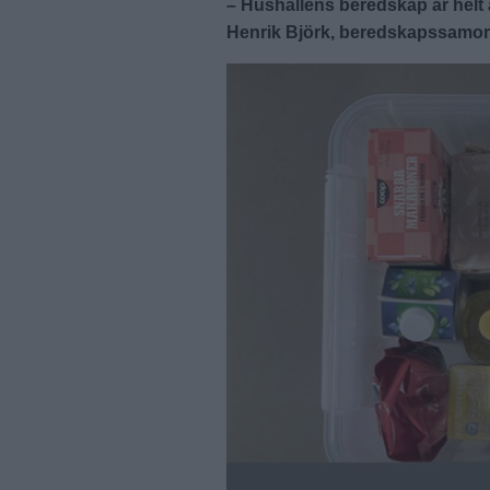
– Hushållens beredskap är helt 
Henrik Björk, beredskapssamo