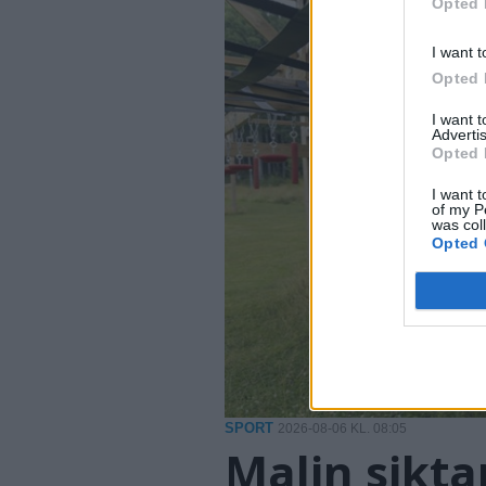
Opted 
I want t
Opted 
I want 
Advertis
Opted 
I want t
of my P
was col
Opted 
SPORT
2026-08-06 KL. 08:05
Malin sikta