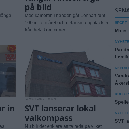
på bild
SEN
 långa
Med kameran i handen går Lennart runt
100 mil om året och delar sina upptäckter
SPORT
från hela kommunen
Malin 
NYHET
Par dr
hemif
REPOR
Vandra
Åkersb
KULTUR
2026-08-06 KL. 08:03
Spelfes
ar in
SVT lanserar lokal
NYHET
valkompass
SVT la
as
Nu blir det enklare att ta reda på vilket