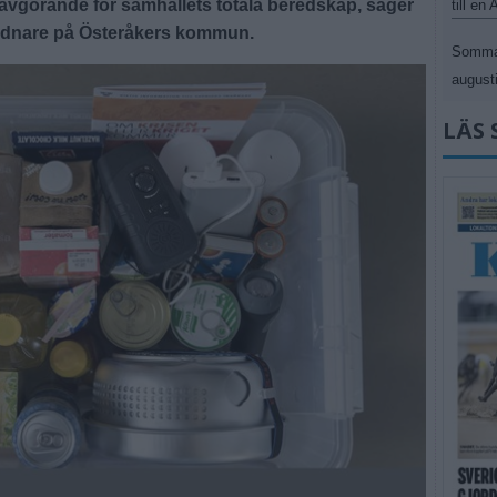
avgörande för samhällets totala beredskap, säger
till en
rdnare på Österåkers kommun.
Sommar
augusti
LÄS 