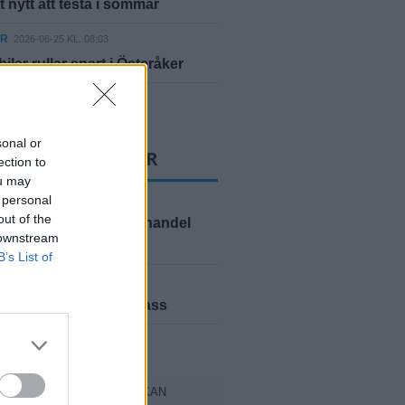
 nytt att testa i sommar
ER
2026-06-25 KL. 08:03
ilar rullar snart i Österåker
yheter
sonal or
T LÄSTA NYHETER
ection to
ou may
ER
 personal
2026-08-06 KL. 08:03
out of the
ev nationell narkotikahandel
 downstream
rån
B’s List of
ER
2026-08-06 KL. 08:03
nserar lokal valkompass
yheter
TER FRÅN SVENSKA KYRKAN