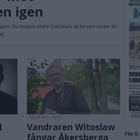
en igen
ngen. Nu hoppas Malin Dahlbäck att formen räcker till
nd
2026-08-06 KL. 08:03
l
Vandraren Witoslaw
fångar Åkersberga
Fler E