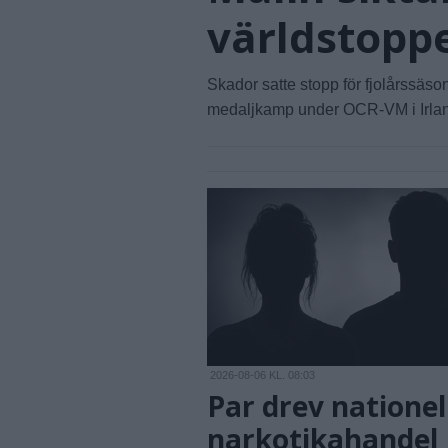
världstopp
Skador satte stopp för fjolårssäso
medaljkamp under OCR-VM i Irla
2026-08-06 KL. 08:03
Par drev nationel
narkotikahandel