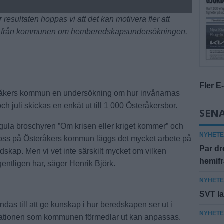
sultaten hoppas vi att det kan motivera fler att
örk från kommunen om hemberedskapsundersökningen.
Fler E
råkers kommun en undersökning om hur invånarnas
h juli skickas en enkät ut till 1 000 Österåkersbor.
SENA
en gula broschyren ”Om krisen eller kriget kommer” och
NYHET
 oss på Österåkers kommun läggs det mycket arbete på
Par dr
skap. Men vi vet inte särskilt mycket om vilken
hemif
entligen har, säger Henrik Björk.
NYHET
SVT la
das till att ge kunskap i hur beredskapen ser ut i
NYHET
rmationen som kommunen förmedlar ut kan anpassas.