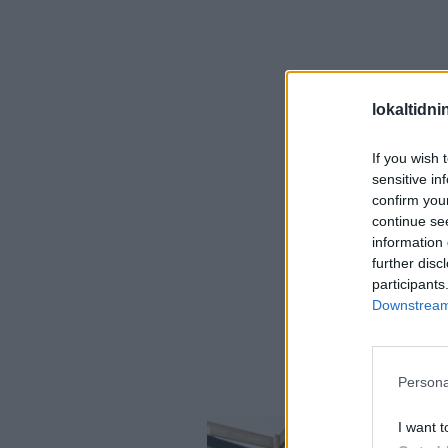
lokaltidn
If you wish 
sensitive in
confirm you
continue se
information 
further disc
participants
Downstream 
Persona
I want t