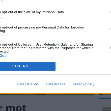
In
ÖSTE
o opt-out of the Sale of my Personal Data.
In
to opt-out of processing my Personal Data for Targeted
Sopplu
ing.
In
Kultur
o opt-out of Collection, Use, Retention, Sale, and/or Sharing
ersonal Data that Is Unrelated with the Purposes for which it
Konser
lected.
Out
Är du n
till en
CONFIRM
Sommar
augusti
Data Deletion
Data Access
Privacy Policy
LÄS 
r mot