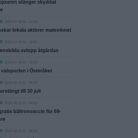
ojouren stänger skyddat
e
ER
2026-07-30 KL. 12:03
skar lokala aktörer matsvinnet
ER
2026-07-30 KL. 12:03
 enskilda avlopp åtgärdas
ER
2026-07-30 KL. 12:03
r valspurten i Österåker
ER
2026-06-26 KL. 08:03
stängt till 30 juli
ER
2026-06-25 KL. 08:03
 gratis bältrosvaccin för 69-
are
ER
2026-06-25 KL. 08:03