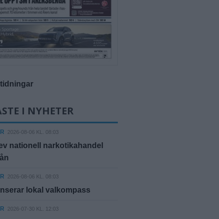
-tidningar
STE I NYHETER
ER
2026-08-06 KL. 08:03
ev nationell narkotikahandel
rån
ER
2026-08-06 KL. 08:03
nserar lokal valkompass
ER
2026-07-30 KL. 12:03