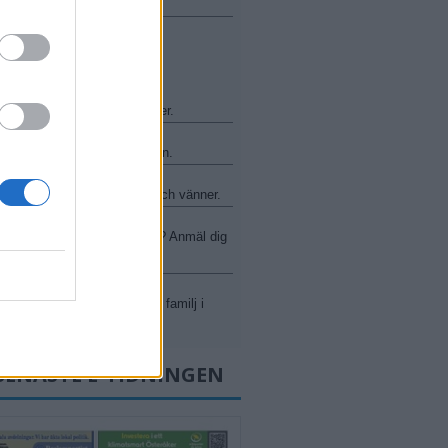
RÅKER
ncher och andra mötesplatser.
arvsdagarna - kyrkan är öppen.
t med Ingmarsö Hafsband och vänner.
yfiken på livets stora frågor? Anmäl dig
 Alphagrupp.
kyrka på Påta för barn och familj i
.
SENASTE E-TIDNINGEN