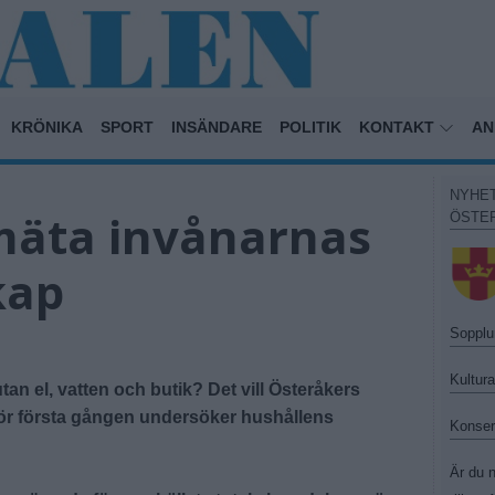
KRÖNIKA
SPORT
INSÄNDARE
POLITIK
KONTAKT
AN
NYHE
mäta invånarnas
ÖSTE
kap
Sopplu
Kultur
an el, vatten och butik? Det vill Österåkers
ör första gången undersöker hushållens
Konser
Är du n