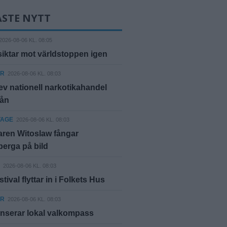
ASTE NYTT
2026-08-06 KL. 08:05
siktar mot världstoppen igen
ER
2026-08-06 KL. 08:03
ev nationell narkotikahandel
rån
TAGE
2026-08-06 KL. 08:03
ren Witoslaw fångar
erga på bild
2026-08-06 KL. 08:03
tival flyttar in i Folkets Hus
ER
2026-08-06 KL. 08:03
nserar lokal valkompass