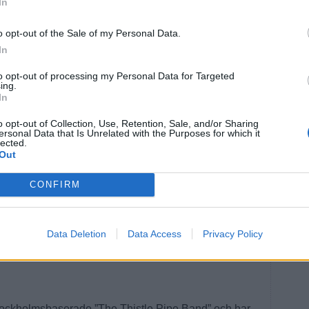
In
eciella, understundom ilande ljudet. Men när Kanalen hör
a om ”Säckpipemannen” vara uteslutande positiva.
o opt-out of the Sale of my Personal Data.
In
r och tycker det är fantastiskt att vara granne till
lyftande, säger grannen Lottie Malmqvist.
to opt-out of processing my Personal Data for Targeted
ing.
In
Andersson och Hasse Petersson på trallen och filmar
o opt-out of Collection, Use, Retention, Sale, and/or Sharing
ersonal Data that Is Unrelated with the Purposes for which it
lected.
da inslag i vardagen, säger Ingrid Andersson som hörde
Out
en i vintras och har hört honom flera gånger sedan
CONFIRM
 den responsen och förklarar varför han måste öva ute.
Data Deletion
Data Access
Privacy Policy
ör sig bäst utomhus, det fina är att de som inte gillar
 innan jag jag marscherat förbi.
Stockholmsbaserade ”The Thistle Pipe Band” och har