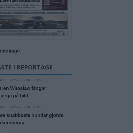
-tidningar
STE I REPORTAGE
TAGE
2026-08-06 KL. 08:03
ren Witoslaw fångar
erga på bild
TAGE
2026-07-30 KL. 12:05
ges snabbaste hundar gjorde
 Åkersberga