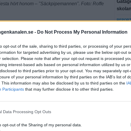
Gåtåget
sta hört honom – "Säckpipemannen". Foto: Roffe
skola
REPOR
Här bo
ingenkanalen.se -
Do Not Process My Personal Information
sista dagen på semestern. Mellan radhusen ekar
torgliv
röjer inte många sekunder innan grannar börjar sticka
to opt-out of the sale, sharing to third parties, or processing of your per
t. Några filmar, vissa applåderar. En äldre man lutar
Fler n
formation for targeted advertising by us, please use the below opt-out s
en cigarr.
r selection. Please note that after your opt-out request is processed y
MES
eing interest-based ads based on personal information utilized by us or
Blaus blivit något av en lokalkändis sedan han 2016,
disclosed to third parties prior to your opt-out. You may separately opt-
 att lära sig spela säckpipa efter att ha sett det på
losure of your personal information by third parties on the IAB’s list of
REPOR
. This information may also be disclosed by us to third parties on the
IA
Vandra
Participants
that may further disclose it to other third parties.
Åkersb
London och hittade en liten mindre säckpipa, köpte hem
t, säger 22-åringen.
Fler n
l Data Processing Opt Outs
o opt-out of the Sharing of my personal data.
ud av marschen genom Söra, finns säkerligen andra