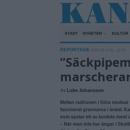
START
NYHETER
KULTUR
REPORTAGE
2025-08-14 KL. 12:05
”Säckpipe
marschera
Av
Loke Johansson
Mellan radhusen i Söra studsar 
fascinerat grannarna i åratal. 
som spelar ett av landets mest 
– När man inte har ängar i Skot