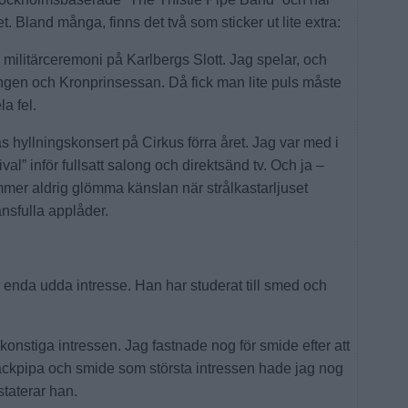
t. Bland många, finns det två som sticker ut lite extra:
n militärceremoni på Karlbergs Slott. Jag spelar, och
ungen och Kronprinsessan. Då fick man lite puls måste
la fel.
s hyllningskonsert på Cirkus förra året. Jag var med i
l” inför fullsatt salong och direktsänd tv. Och ja –
mer aldrig glömma känslan när strålkastarljuset
ansfulla applåder.
 enda udda intresse. Han har studerat till smed och
 konstiga intressen. Jag fastnade nog för smide efter att
äckpipa och smide som största intressen hade jag nog
staterar han.