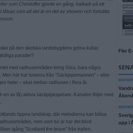
ler som Christoffer gjorde en gång, halkadr på ett
t låtsas som att det är en del av showen och fortsätta
ersson
nske på den skotska landsbygdens gröna kullar,
Fler E
gtidliga parader?
SENA
mentet med radhusområden kring Söra, bara några
. Men här har tonerna från ”Säckpipemannen” – eller
REPOR
en heter – ekat mellan radhusen i flera år.
Vandra
h en av få) aktiva säckpipespelare. Kanalen följer med
Åkersb
.
REPOR
Skottlands öppna landskap, där melodierna kan blåsa
Sveri
 radhusområden, men som tur är har det blivit
upp i
låser igång ”Scotland the brave” från trallen.