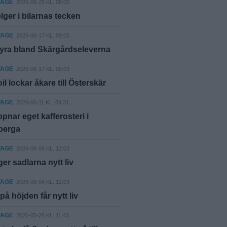
TAGE
2026-06-25 KL. 08:05
lger i bilarnas tecken
TAGE
2026-06-17 KL. 09:05
yra bland Skärgårdseleverna
TAGE
2026-06-17 KL. 09:03
il lockar åkare till Österskär
TAGE
2026-06-11 KL. 09:31
pnar eget kafferosteri i
berga
TAGE
2026-06-04 KL. 12:03
er sadlarna nytt liv
TAGE
2026-06-04 KL. 12:03
på höjden får nytt liv
TAGE
2026-05-28 KL. 11:43