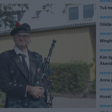
REPOR
Två he
REPOR
Glädje
REPOR
Wingfo
REPOR
Kim öp
Åkers
REPOR
Anna g
REPOR
Huset 
REPOR