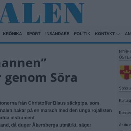
KRÖNIKA
SPORT
INSÄNDARE
POLITIK
KONTAKT
AN
NYHE
mannen”
ÖSTE
r genom Söra
Sopplu
Kultur
tonerna från Christoffer Blaus säckpipa, som
Kanalen hakar på en marsch med den unga rojalisten
Konser
udda instrument.
tland, då duger Åkersberga utmärkt, säger
Är du n