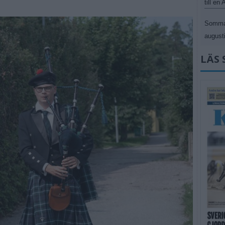
till en
Sommar
augusti
LÄS 