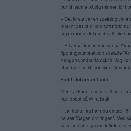
hunnit samla på sig minnen för live
– Det första var en spelning vid e
märker att i publiken satt både K
jag erkänna, det gällde att inte spe
– Ett annat kärt minne var på Abba
öppningsrummet och spelade ”Arriva
Kungen var där då också. Jag kom
bländade en till publikens förvänt
Född i fel århundrade
Men säckpipan är inte Christoffers
har jobbat på Wira Bruk.
– Ja, haha, jag har nog en grej för
ha sett ”Sagan om ringen”. Med s
smält in bättre på medeltiden, kon