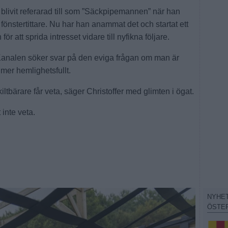
blivit referarad till som ”Säckpipemannen” när han
önstertittare. Nu har han anammat det och startat ett
att sprida intresset vidare till nyfikna följare.
 Kanalen söker svar på den eviga frågan om man är
 mer hemlighetsfullt.
kiltbärare får veta, säger Christoffer med glimten i ögat.
 inte veta.
NYHE
ÖSTE