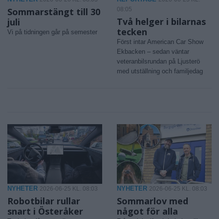
Sommarstängt till 30
08:05
Två helger i bilarnas
juli
tecken
Vi på tidningen går på semester
Först intar American Car Show
Ekbacken – sedan väntar
veteranbilsrundan på Ljusterö
med utställning och familjedag
NYHETER
NYHETER
2026-06-25 KL. 08:03
2026-06-25 KL. 08:03
Robotbilar rullar
Sommarlov med
snart i Österåker
något för alla