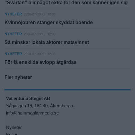
”Svärtan” blir något extra för den som känner igen sig
NYHETER
2026-07-30 KL. 12:03
Kvinnojouren stänger skyddat boende
NYHETER
2026-07-30 KL. 12:03
Så minskar lokala aktörer matsvinnet
NYHETER
2026-07-30 KL. 12:03
För få enskilda avlopp åtgärdas
Fler nyheter
Vallentuna Steget AB
Sågvägen 19, 184 40, Åkersberga.
info@hemmaplanmedia.se
Nyheter
Kultur