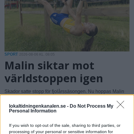
SPORT
2026-08-06 KL. 08:05
Malin siktar mot
världstoppen igen
Skador satte stopp för fjolårssäsongen. Nu hoppas Malin
Dahlbäck att formen räcker till medaljkamp under OCR-VM
lokaltidningenkanalen.se -
Do Not Process My
i Irland
Personal Information
If you wish to opt-out of the sale, sharing to third parties, or
processing of your personal or sensitive information for