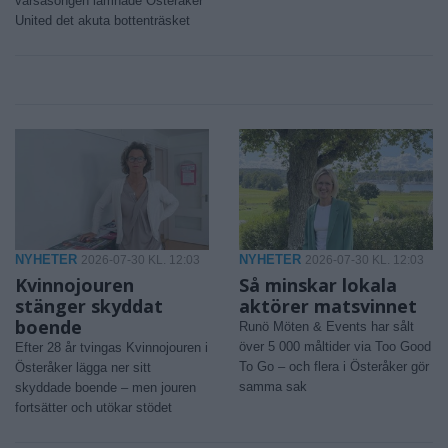
vårsäsongen lämnade Österåker
United det akuta bottenträsket
NYHETER
NYHETER
2026-07-30 KL. 12:03
2026-07-30 KL. 12:03
Kvinnojouren
Så minskar lokala
stänger skyddat
aktörer matsvinnet
boende
Runö Möten & Events har sålt
över 5 000 måltider via Too Good
Efter 28 år tvingas Kvinnojouren i
To Go – och flera i Österåker gör
Österåker lägga ner sitt
samma sak
skyddade boende – men jouren
fortsätter och utökar stödet