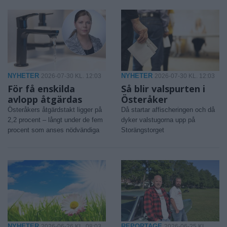
NYHETER
NYHETER
2026-07-30 KL. 12:03
2026-07-30 KL. 12:03
För få enskilda
Så blir valspurten i
avlopp åtgärdas
Österåker
Österåkers åtgärdstakt ligger på
Då startar affischeringen och då
2,2 procent – långt under de fem
dyker valstugorna upp på
procent som anses nödvändiga
Storängstorget
NYHETER
REPORTAGE
2026-06-26 KL. 08:03
2026-06-25 KL.