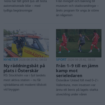
Tesla har fått grönt ljus att testa
Från minigolf och bakning till
automatiserade bilar – med
museum och stadsvandringar –
tydliga begränsningar
årets program för unga är större
än någonsin
NYHETER
SPORT
2026-06-25 KL. 08:03
2026-06-25 KL. 08:03
Ny räddningsbåt på
Från 1–9 till en jämn
plats i Österskär
kamp mot
serieledaren
RS Stockholm var i fjol landets
mest aktiva station – nu får
Österåker United föll med 0–2 i
sjöräddarna ett modernt tillskott
Vallentuna, men insatsen var
vid bryggan
ännu ett bevis på lagets starka
utveckling under våren