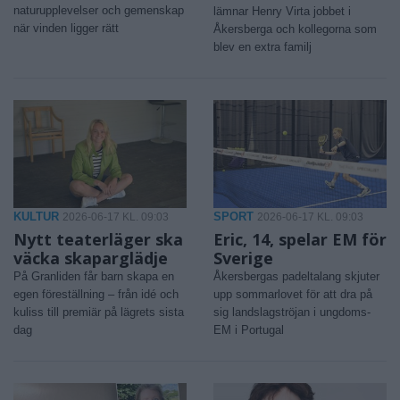
naturupplevelser och gemenskap
lämnar Henry Virta jobbet i
när vinden ligger rätt
Åkersberga och kollegorna som
blev en extra familj
KULTUR
SPORT
2026-06-17 KL. 09:03
2026-06-17 KL. 09:03
Nytt teaterläger ska
Eric, 14, spelar EM för
väcka skaparglädje
Sverige
På Granliden får barn skapa en
Åkersbergas padeltalang skjuter
egen föreställning – från idé och
upp sommarlovet för att dra på
kuliss till premiär på lägrets sista
sig landslagströjan i ungdoms-
dag
EM i Portugal