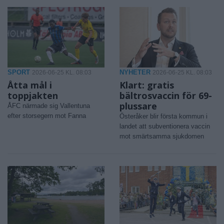
SPORT
NYHETER
2026-06-25 KL. 08:03
2026-06-25 KL. 08:03
Åtta mål i
Klart: gratis
toppjakten
bältrosvaccin för 69-
plussare
ÅFC närmade sig Vallentuna
efter storsegern mot Fanna
Österåker blir första kommun i
landet att subventionera vaccin
mot smärtsamma sjukdomen