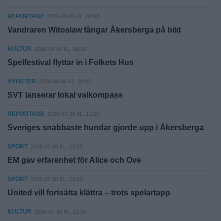
REPORTAGE
2026-08-06 KL. 08:03
Vandraren Witoslaw fångar Åkersberga på bild
KULTUR
2026-08-06 KL. 08:03
Spelfestival flyttar in i Folkets Hus
NYHETER
2026-08-06 KL. 08:03
SVT lanserar lokal valkompass
REPORTAGE
2026-07-30 KL. 12:05
Sveriges snabbaste hundar gjorde upp i Åkersberga
SPORT
2026-07-30 KL. 12:03
EM gav erfarenhet för Alice och Ove
SPORT
2026-07-30 KL. 12:03
United vill fortsätta klättra – trots spelartapp
KULTUR
2026-07-30 KL. 12:03