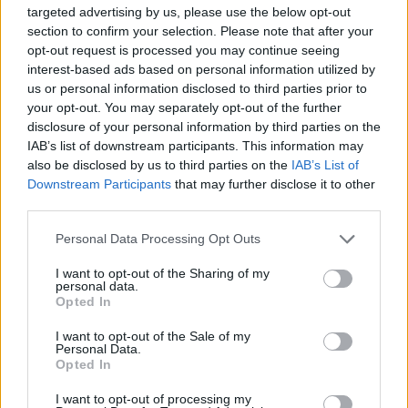
targeted advertising by us, please use the below opt-out
section to confirm your selection. Please note that after your
opt-out request is processed you may continue seeing
interest-based ads based on personal information utilized by
us or personal information disclosed to third parties prior to
2026-08-06 KL. 08:03
2026-08-06 KL. 08:03
your opt-out. You may separately opt-out of the further
Par drev nationell
Vandraren
disclosure of your personal information by third parties on the
narkotikahandel
Witoslaw fångar
IAB’s list of downstream participants. This information may
also be disclosed by us to third parties on the
IAB’s List of
hemifrån
Åkersberga på
Downstream Participants
that may further disclose it to other
bild
Nu döms kvinnan och
third parties.
Med kameran i handen går
mannen till långa
Lennart runt 100 mil om
fängelsestraff för brotten
Personal Data Processing Opt Outs
året och delar sina
I want to opt-out of the Sharing of my
upptäckter från hela
personal data.
Opted In
kommunen
I want to opt-out of the Sale of my
Personal Data.
Opted In
I want to opt-out of processing my