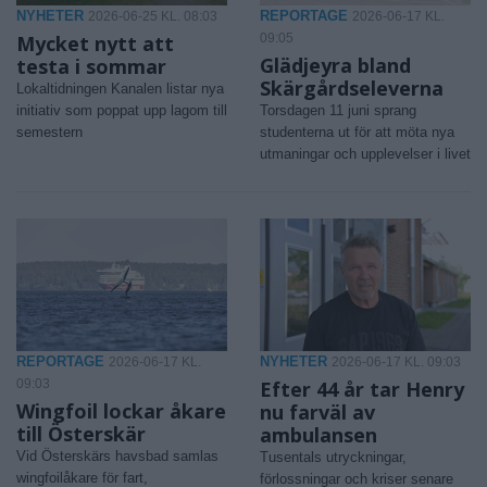
NYHETER
REPORTAGE
2026-06-25 KL. 08:03
2026-06-17 KL.
Mycket nytt att
09:05
Glädjeyra bland
testa i sommar
Skärgårdseleverna
Lokaltidningen Kanalen listar nya
initiativ som poppat upp lagom till
Torsdagen 11 juni sprang
semestern
studenterna ut för att möta nya
utmaningar och upplevelser i livet
REPORTAGE
NYHETER
2026-06-17 KL.
2026-06-17 KL. 09:03
09:03
Efter 44 år tar Henry
Wingfoil lockar åkare
nu farväl av
till Österskär
ambulansen
Vid Österskärs havsbad samlas
Tusentals utryckningar,
wingfoilåkare för fart,
förlossningar och kriser senare