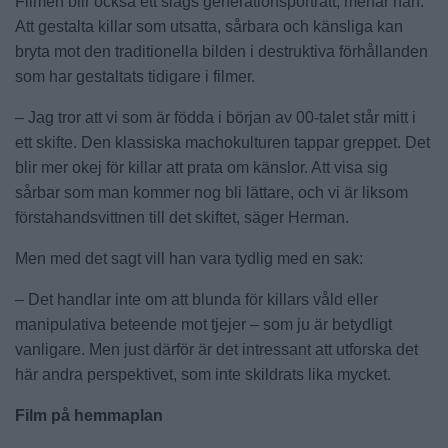
Filmen blir också ett slags generationsporträtt, menar han.
Att gestalta killar som utsatta, sårbara och känsliga kan
bryta mot den traditionella bilden i destruktiva förhållanden
som har gestaltats tidigare i filmer.
– Jag tror att vi som är födda i början av 00-talet står mitt i
ett skifte. Den klassiska machokulturen tappar greppet. Det
blir mer okej för killar att prata om känslor. Att visa sig
sårbar som man kommer nog bli lättare, och vi är liksom
förstahandsvittnen till det skiftet, säger Herman.
Men med det sagt vill han vara tydlig med en sak:
– Det handlar inte om att blunda för killars våld eller
manipulativa beteende mot tjejer – som ju är betydligt
vanligare. Men just därför är det intressant att utforska det
här andra perspektivet, som inte skildrats lika mycket.
Film på hemmaplan