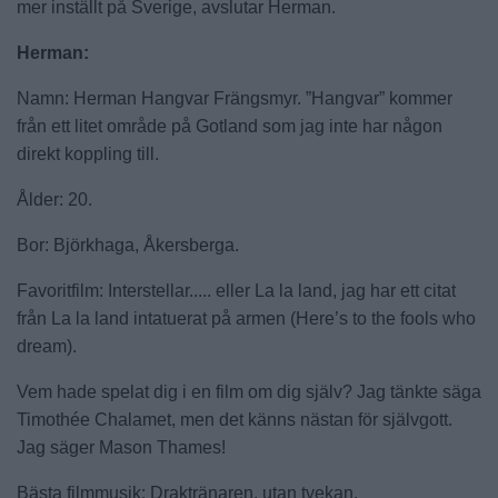
mer inställt på Sverige, avslutar Herman.
Herman:
Namn: Herman Hangvar Frängsmyr. ”Hangvar” kommer
från ett litet område på Gotland som jag inte har någon
direkt koppling till.
Ålder: 20.
Bor: Björkhaga, Åkersberga.
Favoritfilm: Interstellar..... eller La la land, jag har ett citat
från La la land intatuerat på armen (Here’s to the fools who
dream).
Vem hade spelat dig i en film om dig själv? Jag tänkte säga
Timothée Chalamet, men det känns nästan för självgott.
Jag säger Mason Thames!
Bästa filmmusik: Draktränaren, utan tvekan.