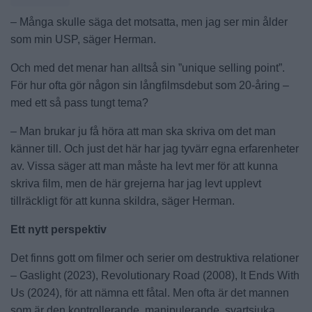
– Många skulle säga det motsatta, men jag ser min ålder
som min USP, säger Herman.
Och med det menar han alltså sin ”unique selling point”.
För hur ofta gör någon sin långfilmsdebut som 20-åring –
med ett så pass tungt tema?
– Man brukar ju få höra att man ska skriva om det man
känner till. Och just det här har jag tyvärr egna erfarenheter
av. Vissa säger att man måste ha levt mer för att kunna
skriva film, men de här grejerna har jag levt upplevt
tillräckligt för att kunna skildra, säger Herman.
Ett nytt perspektiv
Det finns gott om filmer och serier om destruktiva relationer
– Gaslight (2023), Revolutionary Road (2008), It Ends With
Us (2024), för att nämna ett fåtal. Men ofta är det mannen
som är den kontrollerande, manipulerande, svartsjuka