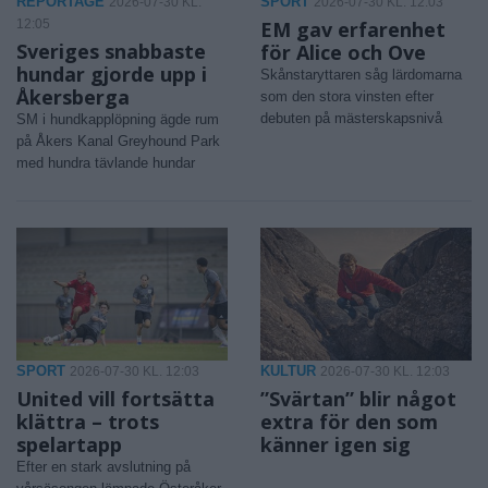
REPORTAGE
SPORT
2026-07-30 KL.
2026-07-30 KL. 12:03
12:05
EM gav erfarenhet
Sveriges snabbaste
för Alice och Ove
hundar gjorde upp i
Skånstaryttaren såg lärdomarna
Åkersberga
som den stora vinsten efter
debuten på mästerskapsnivå
SM i hundkapplöpning ägde rum
på Åkers Kanal Greyhound Park
med hundra tävlande hundar
SPORT
KULTUR
2026-07-30 KL. 12:03
2026-07-30 KL. 12:03
United vill fortsätta
”Svärtan” blir något
klättra – trots
extra för den som
spelartapp
känner igen sig
Efter en stark avslutning på