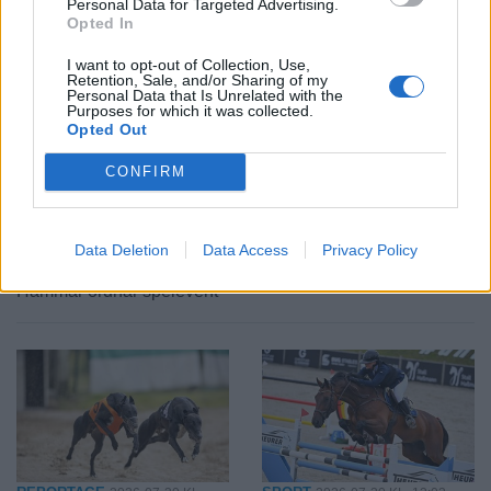
Personal Data for Targeted Advertising.
Opted In
I want to opt-out of Collection, Use,
2026-08-06 KL. 08:03
2026-08-06 KL. 08:03
Retention, Sale, and/or Sharing of my
Personal Data that Is Unrelated with the
Spelfestival
SVT lanserar lokal
Purposes for which it was collected.
flyttar in i Folkets
valkompass
Opted Out
Hus
Nu blir det enklare att ta
CONFIRM
Under två dagar i
reda på vilket lokalt parti
september samlas gamla
som tycker mest som du
och nya spelkonsoler i
Data Deletion
Data Access
Privacy Policy
Åkersberga när Simon
Hammar ordnar spelevent