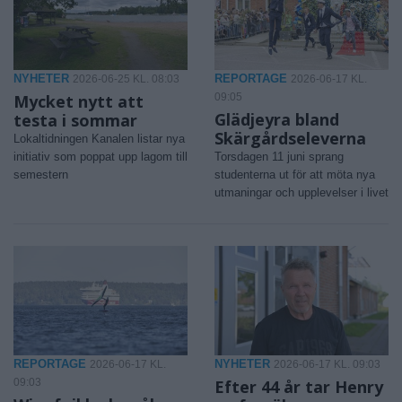
NYHETER
REPORTAGE
2026-06-25 KL. 08:03
2026-06-17 KL.
Mycket nytt att
09:05
Glädjeyra bland
testa i sommar
Skärgårdseleverna
Lokaltidningen Kanalen listar nya
initiativ som poppat upp lagom till
Torsdagen 11 juni sprang
semestern
studenterna ut för att möta nya
utmaningar och upplevelser i livet
REPORTAGE
NYHETER
2026-06-17 KL.
2026-06-17 KL. 09:03
09:03
Efter 44 år tar Henry