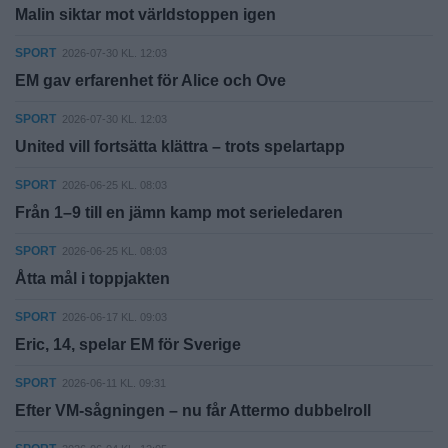
Malin siktar mot världstoppen igen
SPORT
2026-07-30 KL. 12:03
EM gav erfarenhet för Alice och Ove
SPORT
2026-07-30 KL. 12:03
United vill fortsätta klättra – trots spelartapp
SPORT
2026-06-25 KL. 08:03
Från 1–9 till en jämn kamp mot serieledaren
SPORT
2026-06-25 KL. 08:03
Åtta mål i toppjakten
SPORT
2026-06-17 KL. 09:03
Eric, 14, spelar EM för Sverige
SPORT
2026-06-11 KL. 09:31
Efter VM-sågningen – nu får Attermo dubbelroll