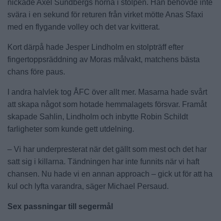
nickade Axel Sundbergs hörna i stolpen. Han behövde inte
svära i en sekund för returen från virket mötte Anas Sfaxi
med en flygande volley och det var kvitterat.
Kort därpå hade Jesper Lindholm en stolpträff efter
fingertoppsräddning av Moras målvakt, matchens bästa
chans före paus.
I andra halvlek tog ÅFC över allt mer. Masarna hade svårt
att skapa något som hotade hemmalagets försvar. Framåt
skapade Sahlin, Lindholm och inbytte Robin Schildt
farligheter som kunde gett utdelning.
– Vi har underpresterat när det gällt som mest och det har
satt sig i killarna. Tändningen har inte funnits när vi haft
chansen. Nu hade vi en annan approach – gick ut för att ha
kul och lyfta varandra, säger Michael Persaud.
Sex passningar till segermål