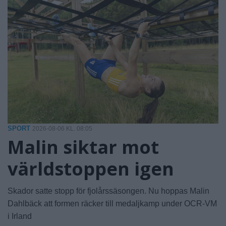
SPORT
2026-08-06 KL. 08:05
Malin siktar mot
världstoppen igen
Skador satte stopp för fjolårssäsongen. Nu hoppas Malin
Dahlbäck att formen räcker till medaljkamp under OCR-VM
i Irland