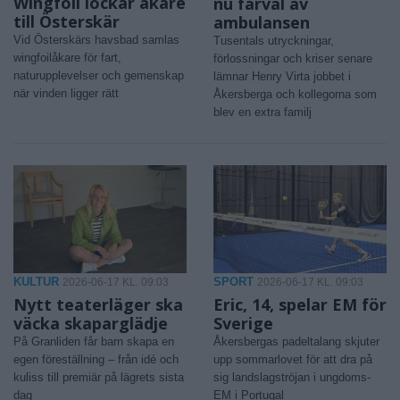
Wingfoil lockar åkare
nu farväl av
till Österskär
ambulansen
Vid Österskärs havsbad samlas
Tusentals utryckningar,
wingfoilåkare för fart,
förlossningar och kriser senare
naturupplevelser och gemenskap
lämnar Henry Virta jobbet i
när vinden ligger rätt
Åkersberga och kollegorna som
blev en extra familj
KULTUR
SPORT
2026-06-17 KL. 09:03
2026-06-17 KL. 09:03
Nytt teaterläger ska
Eric, 14, spelar EM för
väcka skaparglädje
Sverige
På Granliden får barn skapa en
Åkersbergas padeltalang skjuter
egen föreställning – från idé och
upp sommarlovet för att dra på
kuliss till premiär på lägrets sista
sig landslagströjan i ungdoms-
dag
EM i Portugal