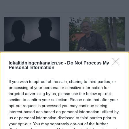
2026-08-06 KL. 08:03
2026-08-06 KL. 08:03
Par drev nationell
Vandraren
lokaltidningenkanalen.se -
Do Not Process My
narkotikahandel
Witoslaw fångar
Personal Information
hemifrån
Åkersberga på
bild
If you wish to opt-out of the sale, sharing to third parties, or
Nu döms kvinnan och
processing of your personal or sensitive information for
Med kameran i handen går
mannen till långa
targeted advertising by us, please use the below opt-out
Lennart runt 100 mil om
fängelsestraff för brotten
section to confirm your selection. Please note that after your
året och delar sina
opt-out request is processed you may continue seeing
upptäckter från hela
interest-based ads based on personal information utilized by
kommunen
us or personal information disclosed to third parties prior to
your opt-out. You may separately opt-out of the further