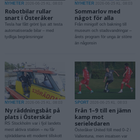
NYHETER
NYHETER
2026-06-25 KL. 08:03
2026-06-25 KL. 08:03
Robotbilar rullar
Sommarlov med
snart i Österåker
något för alla
Tesla har fått grönt ljus att testa
Från minigolf och bakning till
automatiserade bilar – med
museum och stadsvandringar –
tydliga begränsningar
årets program för unga är större
än någonsin
NYHETER
SPORT
2026-06-25 KL. 08:03
2026-06-25 KL. 08:03
Ny räddningsbåt på
Från 1–9 till en jämn
plats i Österskär
kamp mot
serieledaren
RS Stockholm var i fjol landets
mest aktiva station – nu får
Österåker United föll med 0–2 i
sjöräddarna ett modernt tillskott
Vallentuna, men insatsen var