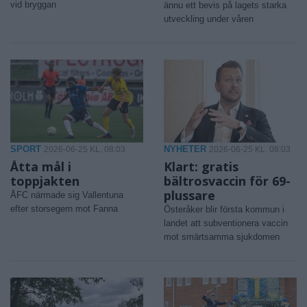
vid bryggan
ännu ett bevis på lagets starka
utveckling under våren
SPORT
NYHETER
2026-06-25 KL. 08:03
2026-06-25 KL. 08:03
Åtta mål i
Klart: gratis
toppjakten
bältrosvaccin för 69-
plussare
ÅFC närmade sig Vallentuna
efter storsegern mot Fanna
Österåker blir första kommun i
landet att subventionera vaccin
mot smärtsamma sjukdomen