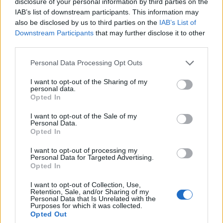
disclosure of your personal information by third parties on the
IAB’s list of downstream participants. This information may
also be disclosed by us to third parties on the
IAB’s List of
Downstream Participants
that may further disclose it to other
third parties.
Personal Data Processing Opt Outs
2026-08-06 KL. 08:03
2026-08-06 KL. 08:03
Spelfestival
SVT lanserar lokal
I want to opt-out of the Sharing of my
personal data.
flyttar in i Folkets
valkompass
Opted In
Hus
Nu blir det enklare att ta
I want to opt-out of the Sale of my
Under två dagar i
reda på vilket lokalt parti
Personal Data.
september samlas gamla
Opted In
som tycker mest som du
och nya spelkonsoler i
I want to opt-out of processing my
Åkersberga när Simon
Personal Data for Targeted Advertising.
Opted In
Hammar ordnar spelevent
I want to opt-out of Collection, Use,
Retention, Sale, and/or Sharing of my
Personal Data that Is Unrelated with the
Purposes for which it was collected.
Opted Out