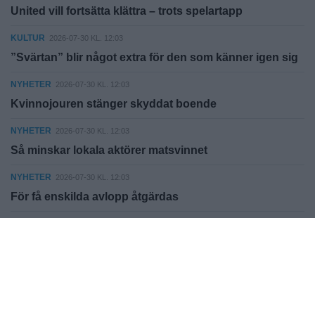
United vill fortsätta klättra – trots spelartapp
KULTUR
2026-07-30 KL. 12:03
”Svärtan” blir något extra för den som känner igen sig
NYHETER
2026-07-30 KL. 12:03
Kvinnojouren stänger skyddat boende
NYHETER
2026-07-30 KL. 12:03
Så minskar lokala aktörer matsvinnet
NYHETER
2026-07-30 KL. 12:03
För få enskilda avlopp åtgärdas
Fler nyheter
Vallentuna Steget AB
Sågvägen 19, 184 40, Åkersberga.
info@hemmaplanmedia.se