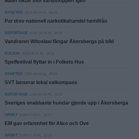
Malin siktar mot världstoppen igen
NYHETER
2026-08-06 KL. 08:03
Par drev nationell narkotikahandel hemifrån
REPORTAGE
2026-08-06 KL. 08:03
Vandraren Witoslaw fångar Åkersberga på bild
KULTUR
2026-08-06 KL. 08:03
Spelfestival flyttar in i Folkets Hus
NYHETER
2026-08-06 KL. 08:03
SVT lanserar lokal valkompass
REPORTAGE
2026-07-30 KL. 12:05
Sveriges snabbaste hundar gjorde upp i Åkersberga
SPORT
2026-07-30 KL. 12:03
EM gav erfarenhet för Alice och Ove
SPORT
2026-07-30 KL. 12:03