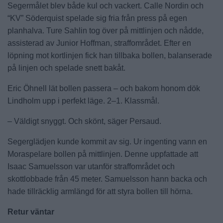
Segermålet blev både kul och vackert. Calle Nordin och
“KV” Söderquist spelade sig fria från press på egen
planhalva. Ture Sahlin tog över på mittlinjen och nådde,
assisterad av Junior Hoffman, straffområdet. Efter en
löpning mot kortlinjen fick han tillbaka bollen, balanserade
på linjen och spelade snett bakåt.
Eric Öhnell lät bollen passera – och bakom honom dök
Lindholm upp i perfekt läge. 2–1. Klassmål.
– Väldigt snyggt. Och skönt, säger Persaud.
Segerglädjen kunde kommit av sig. Ur ingenting vann en
Moraspelare bollen på mittlinjen. Denne uppfattade att
Isaac Samuelsson var utanför straffområdet och
skottlobbade från 45 meter. Samuelsson hann backa och
hade tillräcklig armlängd för att styra bollen till hörna.
Retur väntar