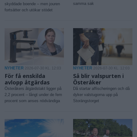
samma sak
skyddade boende – men jouren
fortsätter och utökar stödet
NYHETER
NYHETER
2026-07-30 KL. 12:03
2026-07-30 KL. 12:03
För få enskilda
Så blir valspurten i
avlopp åtgärdas
Österåker
Österåkers åtgärdstakt ligger på
Då startar affischeringen och då
2,2 procent – långt under de fem
dyker valstugorna upp på
procent som anses nödvändiga
Storängstorget